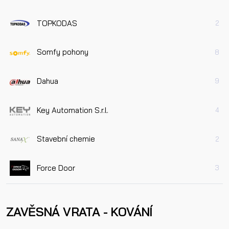
TOPKODAS
2
Somfy pohony
8
Dahua
9
Key Automation S.r.l.
4
Stavební chemie
2
Force Door
3
ZAVĚSNÁ VRATA - KOVÁNÍ