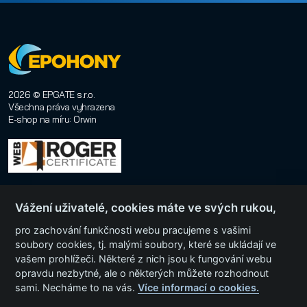
2026 © EPGATE s.r.o.
Všechna práva vyhrazena
E-shop na míru
:
Orwin
Vážení uživatelé, cookies máte ve svých rukou,
pro zachování funkčnosti webu pracujeme s vašimi
soubory cookies, tj. malými soubory, které se ukládají ve
vašem prohlížeči. Některé z nich jsou k fungování webu
Menu
opravdu nezbytné, ale o některých můžete rozhodnout
sami. Necháme to na vás.
Více informací o cookies.
Kategorie produktů