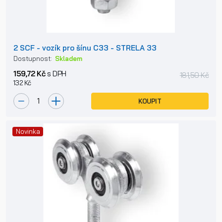
2 SCF - vozík pro šínu C33 - STRELA 33
Dostupnost:
Skladem
159,72 Kč
s DPH
181,50 Kč
132 Kč
KOUPIT
Novinka