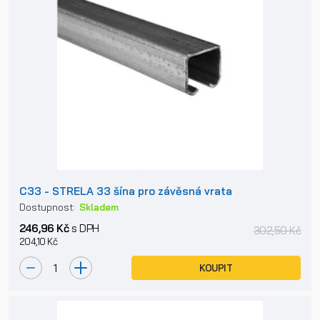
C33 - STRELA 33 šína pro závěsná vrata
Dostupnost:
Skladem
246,96 Kč
s DPH
302,50 Kč
204,10 Kč
KOUPIT