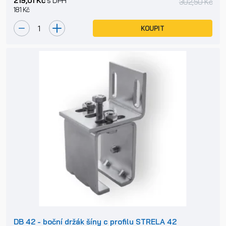
219,01 Kč
s DPH
302,50 Kč
181 Kč
KOUPIT
DB 42 - boční držák šíny c profilu STRELA 42