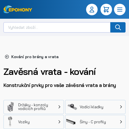
Kování pro brány a vrata
Zavěsná vrata - kování
Konstrukční prvky pro vaše závěsná vrata a brány
Držáky - konzoly
Vodící kladky
vodících profilů
Vozíky
Šíny - C profily