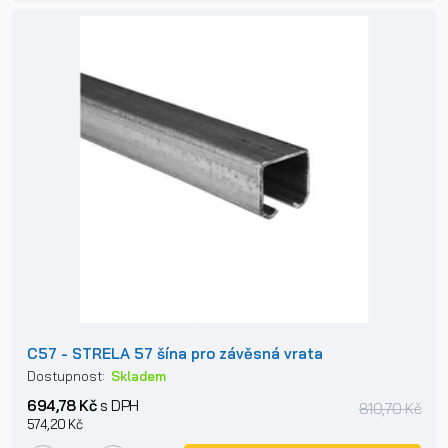
C57 - STRELA 57 šína pro závěsná vrata
Dostupnost:
Skladem
694,78 Kč
s DPH
810,70 Kč
574,20 Kč