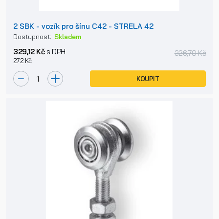
2 SBK - vozík pro šínu C42 - STRELA 42
Dostupnost:
Skladem
329,12 Kč
s DPH
326,70 Kč
272 Kč
KOUPIT