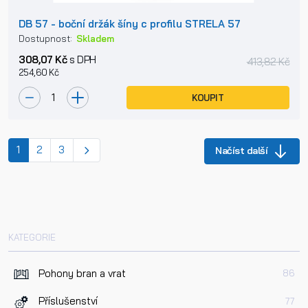
DB 57 - boční držák šíny c profilu STRELA 57
Dostupnost:
Skladem
308,07 Kč
s DPH
413,82 Kč
254,60 Kč
KOUPIT
(current)
1
2
3
Načíst další
KATEGORIE
Pohony bran a vrat
86
Příslušenství
77