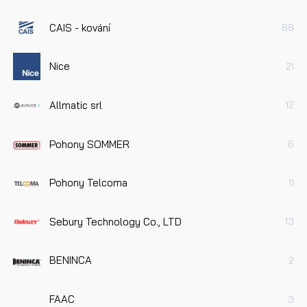
CAIS - kování
88
Nice
21
Allmatic srl
12
Pohony SOMMER
6
Pohony Telcoma
11
Sebury Technology Co., LTD
13
BENINCA
2
FAAC
3