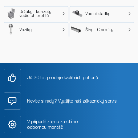
Držáky - konzoly
Vodící kladky
vodících profilů
Vozíky
Šíny - C profily
Již 20 let prodeje kvalitních pohonů
Nevíte si rady? Využijte náš zákaznický servis
V případě zájmu zajistíme
odbornou montáž