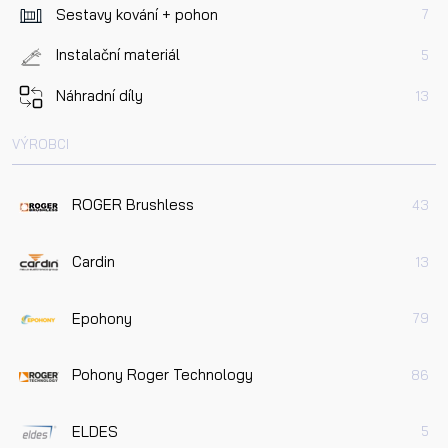
Sestavy kování + pohon
7
Instalační materiál
5
Náhradní díly
13
VÝROBCI
ROGER Brushless
43
Cardin
13
Epohony
79
Pohony Roger Technology
86
ELDES
5