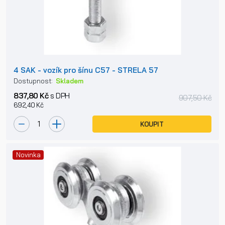
4 SAK - vozík pro šínu C57 - STRELA 57
Dostupnost:
Skladem
837,80 Kč
s DPH
907,50 Kč
692,40 Kč
KOUPIT
Novinka