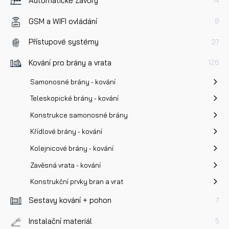
Automatické Závory
14
GSM a WIFI ovládání
8
Přístupové systémy
37
Kování pro brány a vrata
126
Samonosné brány - kování
Teleskopické brány - kování
Konstrukce samonosné brány
Křídlové brány - kování
Kolejnicové brány - kování
Zavěsná vrata - kování
Konstrukční prvky bran a vrat
Sestavy kování + pohon
7
Instalační materiál
5