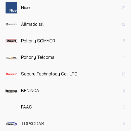
Nice
21
Allmatic srl
12
Pohony SOMMER
6
Pohony Telcoma
11
Sebury Technology Co., LTD
13
BENINCA
2
FAAC
3
TOPKODAS
2