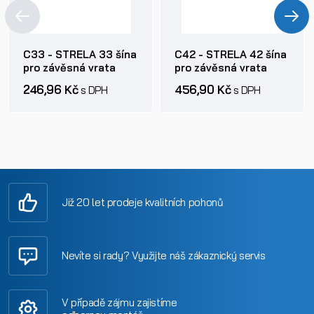
C33 - STRELA 33 šína
C42 - STRELA 42 šína
pro závěsná vrata
pro závěsná vrata
246,96 Kč
456,90 Kč
s DPH
s DPH
Již 20 let prodeje kvalitních pohonů
Nevíte si rady? Využijte náš zákaznický servis
V případě zájmu zajistíme