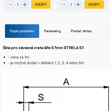
KOUPIT
KOUPIT
Popis produktu
Parametry
Poslat dotaz
Šína pro závesná vrata šíře 57mm STRELA 57.
Jméno
- cena za 1m.
- je možné dodat v délkách 1, 2, 3, 4 nebo 6m
Příjmení
Telefon
E-mail