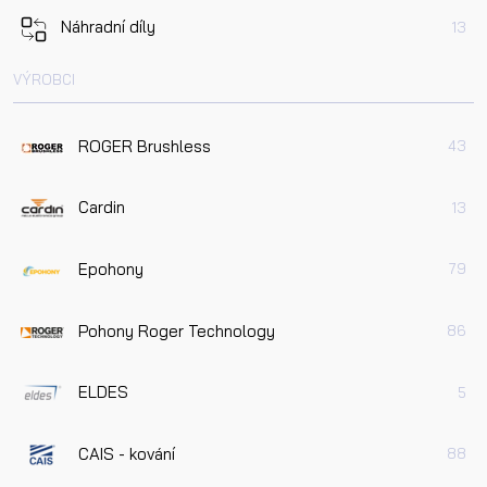
Náhradní díly
13
VÝROBCI
ROGER Brushless
43
Cardin
13
Epohony
79
Pohony Roger Technology
86
ELDES
5
CAIS - kování
88