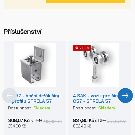
Příslušenství
Novinka
DB 57 - boční držák šíny
4 SAK - vozík pro šínu
c profilu STRELA 57
C57 - STRELA 57
Dostupnost:
Skladem
Dostupnost:
Skladem
308,07 Kč
s DPH
837,80 Kč
s DPH
413,82 Kč
907,50 Kč
254,60 Kč
692,40 Kč