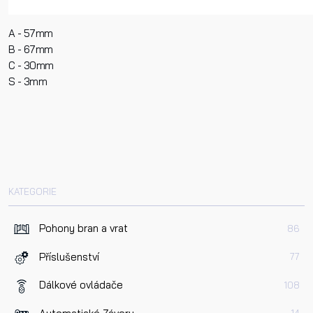
A - 57mm
B - 67mm
C - 30mm
S - 3mm
KATEGORIE
Pohony bran a vrat
86
Příslušenství
77
Dálkové ovládače
108