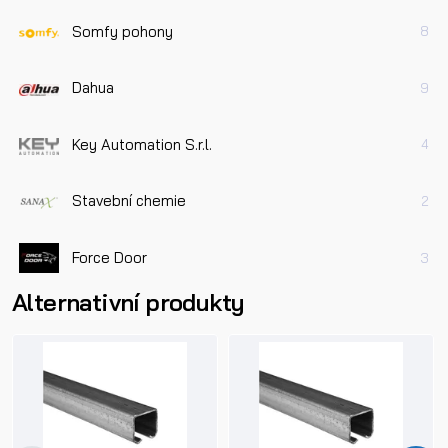
Somfy pohony
8
Dahua
9
Key Automation S.r.l.
4
Stavební chemie
2
Force Door
3
Alternativní produkty