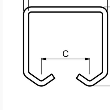
Dotaz k produktu
Přečetl/a jsem si a jsem srozuměn/a se
Zásadami oc
osobních údajů
a na základě toho souhlasím se
zpracováním osobních údajů.
Odeslat