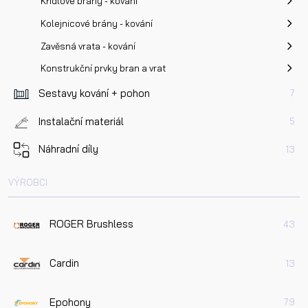
Křídlové brány - kování
Kolejnicové brány - kování
Zavěsná vrata - kování
Konstrukční prvky bran a vrat
Sestavy kování + pohon
7
Instalační materiál
5
Náhradní díly
13
VÝROBCI
ROGER Brushless
43
Cardin
13
Epohony
79