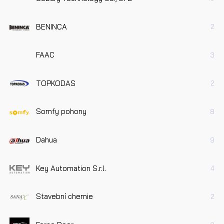
BENINCA
2
FAAC
3
TOPKODAS
2
Somfy pohony
8
Dahua
9
Key Automation S.r.l.
4
Stavební chemie
2