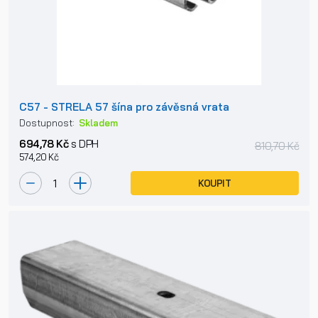
C57 - STRELA 57 šína pro závěsná vrata
Dostupnost:
Skladem
694,78 Kč
s DPH
810,70 Kč
574,20 Kč
KOUPIT