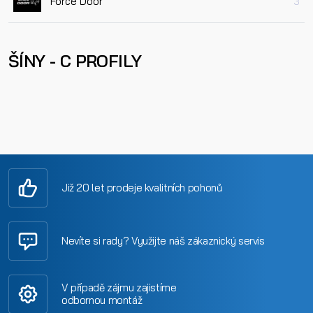
Force Door
3
ŠÍNY - C PROFILY
Již 20 let prodeje kvalitních pohonů
Nevíte si rady? Využijte náš zákaznický servis
V případě zájmu zajistíme
odbornou montáž