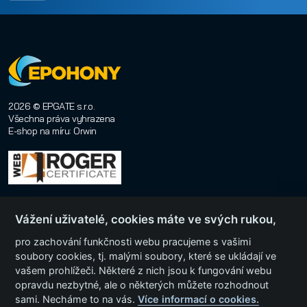
2026 © EPGATE s.r.o.
Všechna práva vyhrazena
E-shop na míru
:
Orwin
Vážení uživatelé, cookies máte ve svých rukou,
pro zachování funkčnosti webu pracujeme s vašimi
soubory cookies, tj. malými soubory, které se ukládají ve
vašem prohlížeči. Některé z nich jsou k fungování webu
Menu
opravdu nezbytné, ale o některých můžete rozhodnout
sami. Necháme to na vás.
Více informací o cookies.
Kategorie produktů