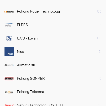
Pohony Roger Technology
86
ELDES
5
CAIS - kování
88
Nice
21
Allmatic srl
12
Pohony SOMMER
6
Pohony Telcoma
11
Sebury Technology Co., LTD
13