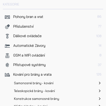
KATEGORIE
Pohony bran a vrat
86
Příslušenství
77
Dálkové ovládače
108
Automatické Závory
14
GSM a WIFI ovládání
8
Přístupové systémy
37
Kování pro brány a vrata
126
Samonosné brány - kování
Teleskopické brány - kování
Konstrukce samonosné brány