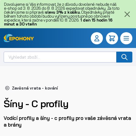
Dovolujeme si Vás informovat, že z důvodu dovolené nebude náš
e-shop od 3. 8. 2026 do 8. 8. 2026 expedovat objednávky. Za toto
čekání jsme si připravili
slevu 3% z košíku.
Objednávky přijaté
během tohoto období budou vyřízeny postupně po obnovení
expedice, která začne v pondělí 10. 8. 2026.
1
den
15
hodin
16
minut
a
30
vteřin
Zavěsná vrata - kování
Šíny - C profily
Vodící profily a šíny - c profily pro vaše závěsná vrata
a brány