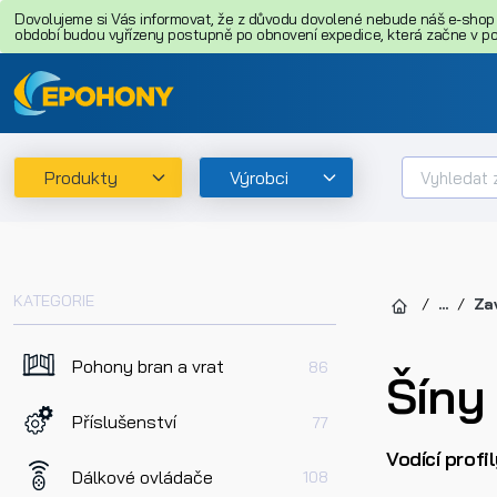
Dovolujeme si Vás informovat, že z důvodu dovolené nebude náš e-shop o
období budou vyřízeny postupně po obnovení expedice, která začne v pon
Produkty
Výrobci
KATEGORIE
...
Za
Pohony bran a vrat
86
Šíny 
Příslušenství
77
Vodící profi
Dálkové ovládače
108