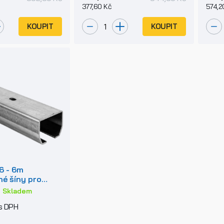
377,60 Kč
574,2
KOUPIT
KOUPIT
6 - 6m
é šíny pro
rány do 400kg
:
Skladem
s DPH