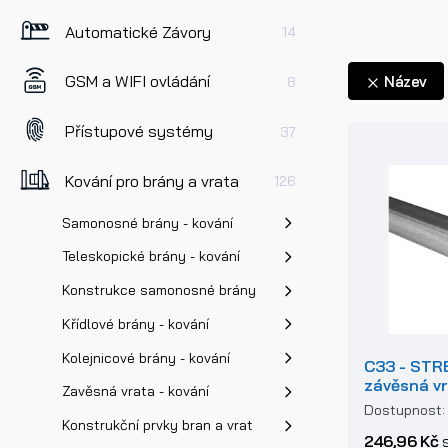
Automatické Závory
14
GSM a WIFI ovládání
Název
8
Přístupové systémy
37
Kování pro brány a vrata
126
Samonosné brány - kování
Teleskopické brány - kování
Konstrukce samonosné brány
Křídlové brány - kování
Kolejnicové brány - kování
C33 - STR
závěsná v
Zavěsná vrata - kování
Dostupnost
Konstrukční prvky bran a vrat
246,96 Kč
s