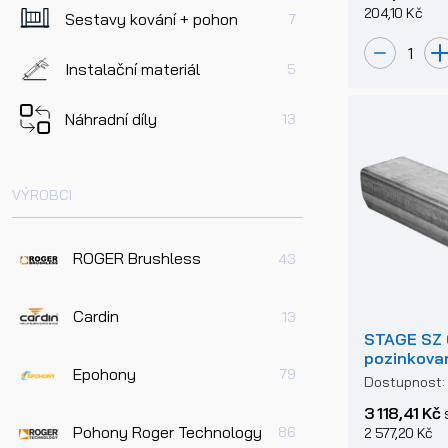
204,10 Kč
Sestavy kování + pohon
7
Instalační materiál
5
Náhradní díly
13
VÝROBCI
ROGER Brushless
43
Cardin
13
STAGE SZ 
pozinkovan
Epohony
79
posuvné b
Dostupnost
3 118,41 Kč
Pohony Roger Technology
86
2 577,20 Kč