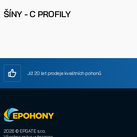
ŠÍNY - C PROFILY
Již 20 let prodeje kvalitních pohonů
2026 © EPGATE s.r.o.
Všechna práva vyhrazena