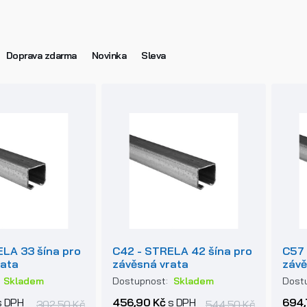
Doprava zdarma
Novinka
Sleva
ELA 33 šína pro
C42 - STRELA 42 šína pro
C57 
rata
závěsná vrata
závě
:
Skladem
Dostupnost:
Skladem
Dost
 DPH
456,90 Kč
s DPH
694,
302,50 Kč
544,50 Kč