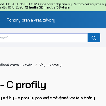
d 3. 8. 2026 do 8. 8. 2026 expedovat objednávky. Za toto čekání jsme si př
dělí 10. 8. 2026.
12
hodin
52
minut
a
53
vteřin
Pohony bran a vrat, závory
věsná vrata - kování
Šíny - C profily
- C profily
ly a šíny - c profily pro vaše závěsná vrata a brány