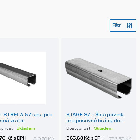
- STRELA 57 šína pro
STAGE SZ - Šína pozink
sná vrata
pro posuvné brány do
400kg
upnost:
Skladem
Dostupnost:
Skladem
78 Kč
s DPH
865,63 Kč
s DPH
810,70 Kč
786,50 Kč