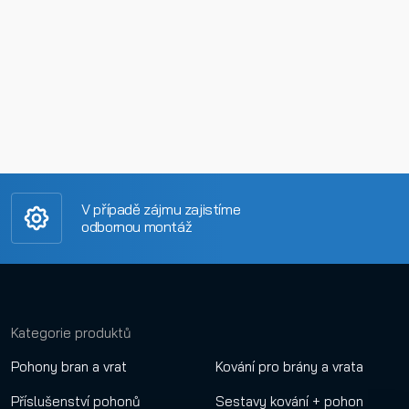
V případě zájmu zajistíme
odbornou montáž
Kategorie produktů
Pohony bran a vrat
Kování pro brány a vrata
Příslušenství pohonů
Sestavy kování + pohon