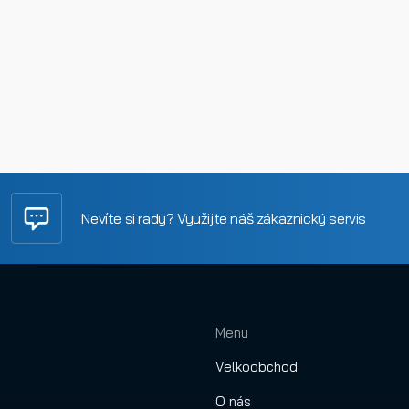
Nevíte si rady? Využijte náš zákaznický servis
Menu
Velkoobchod
O nás