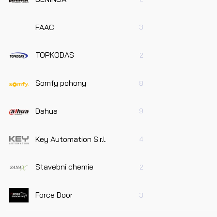
FAAC
3
TOPKODAS
2
Somfy pohony
8
Dahua
9
Key Automation S.r.l.
4
Stavební chemie
2
Force Door
3