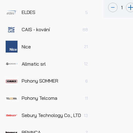
ELDES
5
CAIS - kování
88
Nice
21
Allmatic srl
12
Pohony SOMMER
6
Pohony Telcoma
11
Sebury Technology Co., LTD
13
BENINCA
2