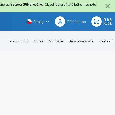
ipravili
slevu 3% z košíku.
Objednávky přijaté během tohoto
0 Kč
Česky
Přihlásit se
Košík
Velkoobchod
O nás
Montáže
Garážová vrata
Kontakt