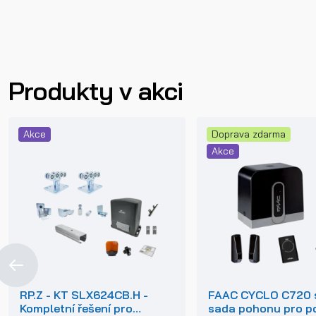
Produkty v akci
Akce
Doprava zdarma
Akce
RP.Z - KT SLX624CB.H -
FAAC CYCLO C720 s
Kompletní řešení pro
sada pohonu pro p