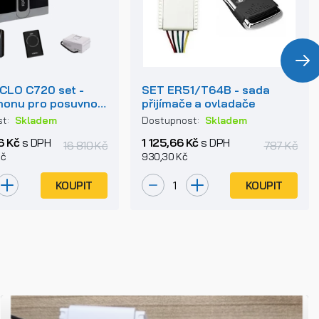
CLO C720 set -
SET ER51/T64B - sada
honu pro posuvnou
přijímače a ovladače
o 400kg
st:
Skladem
Dostupnost:
Skladem
6 Kč
s DPH
1 125,66 Kč
s DPH
16 810 Kč
787 Kč
Kč
930,30 Kč
KOUPIT
KOUPIT