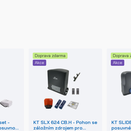
Doprava zdarma
Doprava 
Akce
Akce
et -
KT SLX 624 CB.H - Pohon se
KT SLIDE
osuvnou
záložním zdrojem pro
posuvné