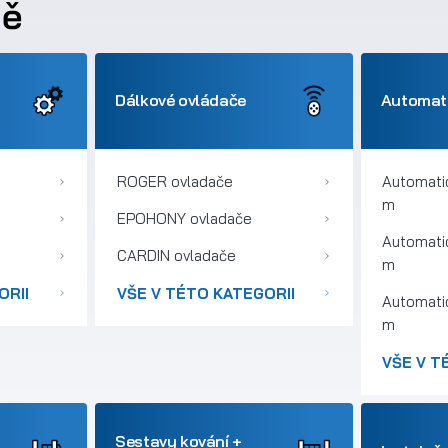
ně
Dálkové ovládače
Automati
ROGER ovladače
Automati
m
EPOHONY ovladače
Automati
CARDIN ovladače
m
ORII
VŠE V TÉTO KATEGORII
Automati
m
VŠE V T
Sestavy kování +