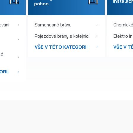
Instalačn
pohon
ování
Samonosné brány
Chemické
Pojezdové brány s kolejnicí
Elektro i
VŠE V TÉTO KATEGORII
VŠE V T
né
ORII