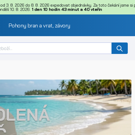
d 3. 8. 2026 do 8. 8. 2026 expedovat objednávky. Za toto čekání jsme si př
dělí 10. 8. 2026.
1
den
10
hodin
43
minut
a
38
vteřin
Pohony bran a vrat, závory