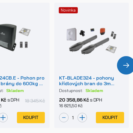
Novinka
24CB.E - Pohon pro
KT-BLADE324 - pohony
 brány do 600kg se
křídlových bran do 3m
m zdrojem
křídla
st:
Skladem
Dostupnost:
Skladem
 Kč
s DPH
20 358,86 Kč
s DPH
18 345 Kč
č
16 825,50 Kč
KOUPIT
KOUPIT