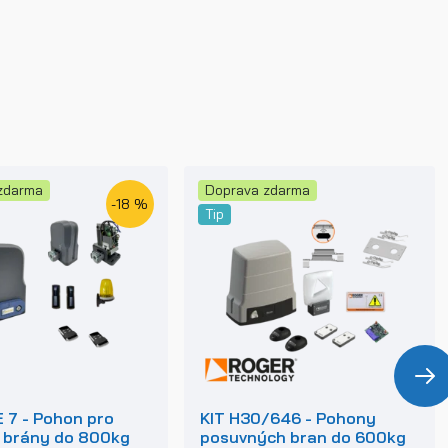
zdarma
Doprava zdarma
-18 %
Tip
 7 - Pohon pro
KIT H30/646 - Pohony
 brány do 800kg
posuvných bran do 600kg