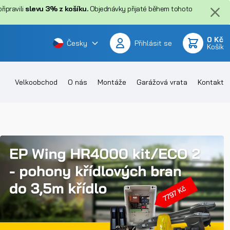
ipravili
slevu 3% z košíku.
Objednávky přijaté během tohoto
0 Kč
Česky
Přihlásit se
Košík
Velkoobchod
O nás
Montáže
Garážová vrata
Kontakt