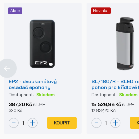
Akce
Novinka
EP2 - dvoukanálový
SL/180/R - SLED re
ovladač epohony
pohon pro křídlové
do max. délky křídl
Dostupnost:
Skladem
Dostupnost:
Skladem
387,20 Kč
s DPH
15 526,96 Kč
s DPH
320 Kč
12 832,20 Kč
KOUPIT