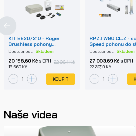
KIT BE20/210 - Roger
RP.Z.TW90.CL.Z - s
Brushless pohony
Speed pohonu do s
křídlových bran do 2,5m
kování pro samono
Dostupnost:
Skladem
Dostupnost:
Skladem
jednoho křídla
bránu
20 158,60 Kč
s DPH
27 003,69 Kč
s DPH
22 064 Kč
16 660 Kč
22 317,10 Kč
KOUPIT
Naše videa