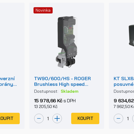
Novinka
verzní
TW90/600/HS - ROGER
KT SLX6
 brány
Brushless High speed
posuvné
a 1,8m
pohony posuvných bran do
záložní
Dostupnost:
Skladem
Dostupno
600kg
15 978,66 Kč
s DPH
9 634,62
13 205,50 Kč
7 962,50 K
KOUPIT
KOUPIT