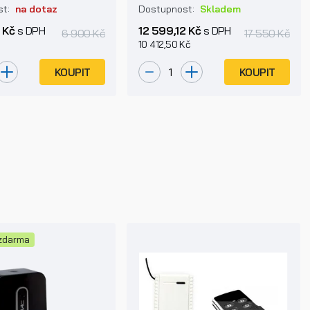
st:
na dotaz
Dostupnost:
Skladem
 Kč
s DPH
12 599,12 Kč
s DPH
6 900 Kč
17 550 Kč
10 412,50 Kč
KOUPIT
KOUPIT
zdarma