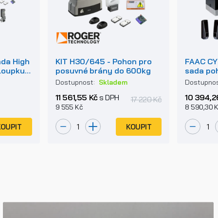
ada High
KIT H30/645 - Pohon pro
FAAC CY
loupku a
posuvné brány do 600kg
sada po
snou
bránu d
Dostupnost:
Skladem
Dostupno
11 561,55 Kč
s DPH
10 394,2
17 220 Kč
9 555 Kč
8 590,30 
KOUPIT
KOUPIT