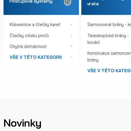
Přístupové systémy
vrata
Klávesnice a čtečky karet
Samonosné brány - k
Čtečky otisku prstů
Teleskopické brány -
kování
Chytrá domácnost
Konstrukce samonos
VŠE V TÉTO KATEGORII
brány
VŠE V TÉTO KATEG
Novinky