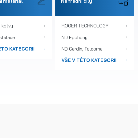
í materiál
Náhradní díly
 kotvy
ROGER TECHNOLOGY
nstalace
ND Epohony
ÉTO KATEGORII
ND Cardin, Telcoma
VŠE V TÉTO KATEGORII