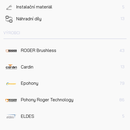
Instalační materiál
5
Náhradní díly
13
VÝROBCI
ROGER Brushless
43
Cardin
13
Epohony
79
Pohony Roger Technology
86
ELDES
5