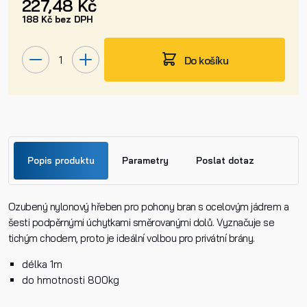
227,48 Kč
188 Kč bez DPH
Do košíku
Popis produktu
Parametry
Poslat dotaz
Ozubený nylonový hřeben pro pohony bran s ocelovým jádrem a
Jméno
šesti podpěrnými úchytkami směrovanými dolů. Vyznačuje se
tichým chodem, proto je ideální volbou pro privátní brány.
Příjmení
délka 1m
do hmotnosti 800kg