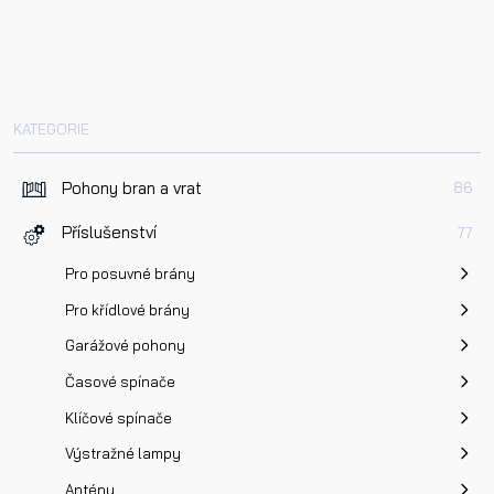
Telefon
E-mail
KATEGORIE
Pohony bran a vrat
86
Dotaz k produktu
Příslušenství
77
Pro posuvné brány
Pro křídlové brány
Garážové pohony
Přečetl/a jsem si a jsem srozuměn/a se
Zásadami oc
Časové spínače
osobních údajů
a na základě toho souhlasím se
Klíčové spínače
zpracováním osobních údajů.
Výstražné lampy
Antény