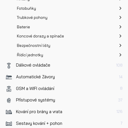
Odeslat
Fotobuňky
Trubkové pohony
Baterie
Koncové dorazy a spínače
Bezpečnostní lišty
Řídící jednotky
Dálkové ovládače
108
Automatické Závory
14
GSM a WIFI ovládání
8
Přístupové systémy
37
Kování pro brány a vrata
126
Sestavy kování + pohon
7