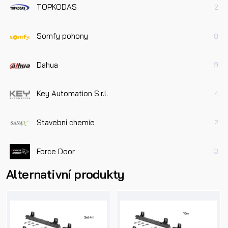
TOPKODAS
2
Somfy pohony
8
Dahua
9
Key Automation S.r.l.
4
Stavební chemie
2
Force Door
3
Alternativní produkty