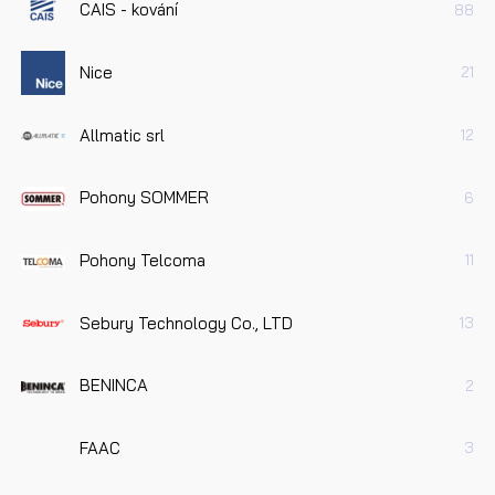
CAIS - kování
88
Nice
21
Allmatic srl
12
Pohony SOMMER
6
Pohony Telcoma
11
Sebury Technology Co., LTD
13
BENINCA
2
FAAC
3