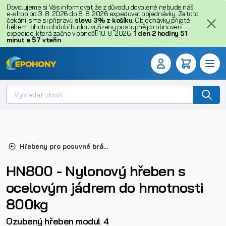
Dovolujeme si Vás informovat, že z důvodu dovolené nebude náš
e-shop od 3. 8. 2026 do 8. 8. 2026 expedovat objednávky. Za toto
čekání jsme si připravili
slevu 3% z košíku.
Objednávky přijaté
během tohoto období budou vyřízeny postupně po obnovení
expedice, která začne v pondělí 10. 8. 2026.
1
den
2
hodiny
51
minut
a
57
vteřin
Hřebeny pro posuvné brány
HN800 - Nylonový hřeben s
ocelovým jádrem do hmotnosti
800kg
Ozubený hřeben modul 4