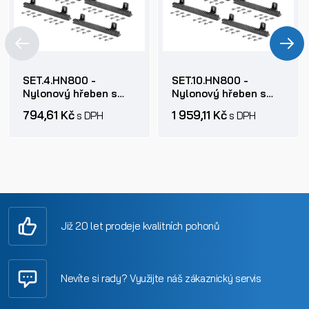
SET.4.HN800 -
SET.10.HN800 -
Nylonový hřeben s
Nylonový hřeben s
ocelovým jádrem do
ocelovým jádrem do
794,61 Kč
1 959,11 Kč
s DPH
s DPH
hmotnosti 800kg
hmotnosti 800kg
Již 20 let prodeje kvalitních pohonů
Nevíte si rady? Využijte náš zákaznický servis