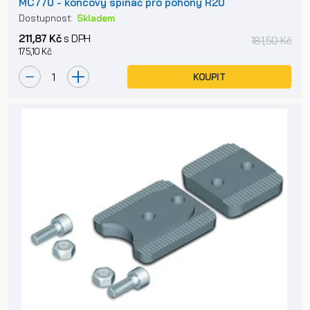
MC770 - koncový spínač pro pohony R20
Dostupnost:
Skladem
211,87 Kč
s DPH
181,50 Kč
175,10 Kč
KOUPIT