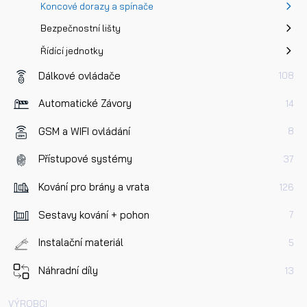
Koncové dorazy a spínače
Bezpečnostní lišty
Řídící jednotky
Dálkové ovládače
108
Automatické Závory
14
GSM a WIFI ovládání
8
Přístupové systémy
37
Kování pro brány a vrata
126
Sestavy kování + pohon
7
Instalační materiál
5
Náhradní díly
13
VÝROBCI