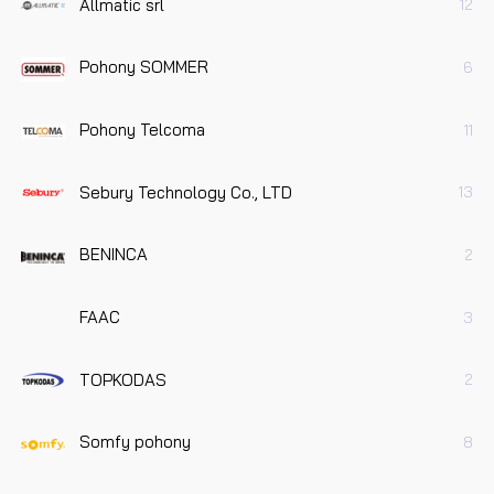
Allmatic srl
12
Pohony SOMMER
6
Pohony Telcoma
11
Sebury Technology Co., LTD
13
BENINCA
2
FAAC
3
TOPKODAS
2
Somfy pohony
8