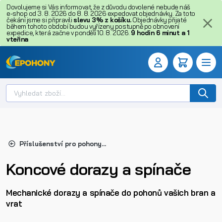
Dovolujeme si Vás informovat, že z důvodu dovolené nebude náš
e-shop od 3. 8. 2026 do 8. 8. 2026 expedovat objednávky. Za toto
čekání jsme si připravili
slevu 3% z košíku.
Objednávky přijaté
během tohoto období budou vyřízeny postupně po obnovení
expedice, která začne v pondělí 10. 8. 2026.
9
hodin
6
minut
a
1
vteřina
Příslušenství pro pohony bran a vrat
Koncové dorazy a spínače
Mechanické dorazy a spínače do pohonů vašich bran a
vrat