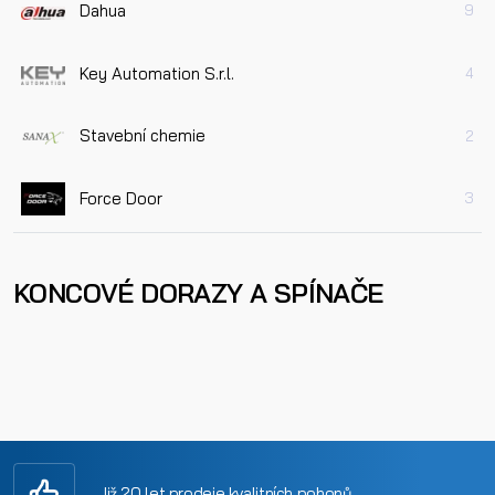
Dahua
9
Key Automation S.r.l.
4
Stavební chemie
2
Force Door
3
KONCOVÉ DORAZY A SPÍNAČE
Již 20 let prodeje kvalitních pohonů