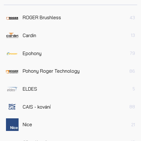
ROGER Brushless
43
Cardin
13
Epohony
79
Pohony Roger Technology
86
ELDES
5
CAIS - kování
88
Nice
21