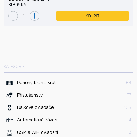
31 899 Kč
KOUPIT
KATEGORIE
Pohony bran a vrat
86
Příslušenství
77
Dálkové ovládače
108
Automatické Závory
14
GSM a WIFI ovládání
8