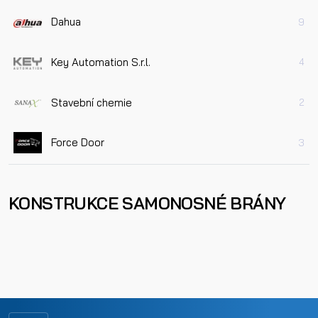
Dahua
9
Key Automation S.r.l.
4
Stavební chemie
2
Force Door
3
KONSTRUKCE SAMONOSNÉ BRÁNY