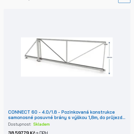
CONNECT 60 - 4.0/1.8 - Pozinkovaná konstrukce
samonosné posuvné brány s výškou 1,8m, do průjezdu
4m
Dostupnost:
Skladem
38 597,79 Kč
s DPH