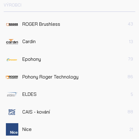
VÝROBCI
ROGER Brushless
43
Cardin
13
Epohony
79
Pohony Roger Technology
86
ELDES
5
CAIS - kování
88
Nice
21