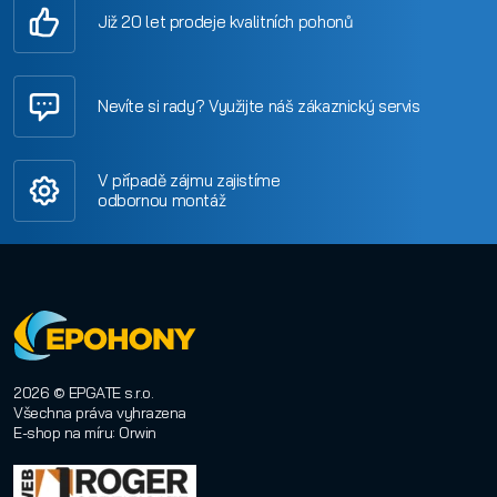
Již 20 let prodeje kvalitních pohonů
Nevíte si rady? Využijte náš zákaznický servis
V případě zájmu zajistíme
odbornou montáž
2026 © EPGATE s.r.o.
Všechna práva vyhrazena
E-shop na míru
:
Orwin