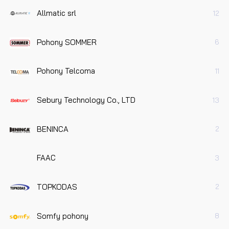
Allmatic srl
12
Pohony SOMMER
6
Pohony Telcoma
11
Sebury Technology Co., LTD
13
BENINCA
2
FAAC
3
TOPKODAS
2
Somfy pohony
8