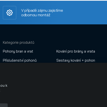
V případě zájmu zajistíme
odbornou montáž
Kategorie produktů
Pohony bran a vrat
Kování pro brány a vrata
Příslušenství pohonů
Sestavy kování + pohon
Dálkové ovladače
Nastavení cookies
Automatické závory
.
sou k
GSM a Wifi ovládání
t
Přístupové sytémy