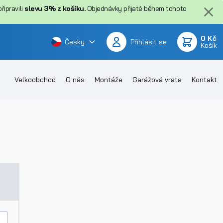
ipravili
slevu 3% z košíku.
Objednávky přijaté během tohoto
0 Kč
Česky
Přihlásit se
Košík
Velkoobchod
O nás
Montáže
Garážová vrata
Kontakt