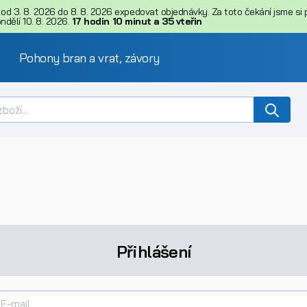
d 3. 8. 2026 do 8. 8. 2026 expedovat objednávky. Za toto čekání jsme si př
dělí 10. 8. 2026.
17
hodin
10
minut
a
34
vteřin
Pohony bran a vrat, závory
Přihlášení
E-mail