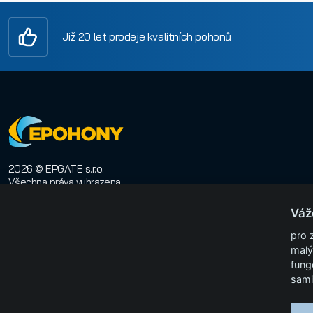
Již 20 let prodeje kvalitních pohonů
2026 © EPGATE s.r.o.
Všechna práva vyhrazena
E-shop na míru
:
Orwin
Váž
pro 
malý
fung
sami