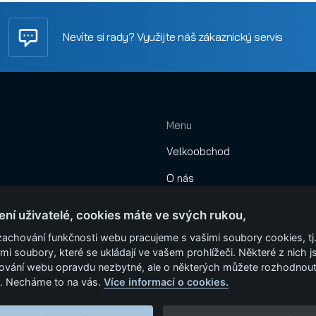
Nevíte si rady? Využijte náš zákaznický servis
Menu
Velkoobchod
O nás
Obchodní podmínky
ení uživatelé, cookies máte ve svých rukou,
Montáže
zachování funkčnosti webu pracujeme s vašimi soubory cookies, tj
mi soubory, které se ukládají ve vašem prohlížeči. Některé z nich j
Garážová vrata
ování webu opravdu nezbytné, ale o některých můžete rozhodnou
. Necháme to na vás.
Více informací o cookies.
Kontakt