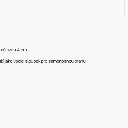
Příjmení
průjezdu 4,5m.
E-mail
ží jako vodící sloupek pro samonosnou bránu.
ích údajů
a na základě toho souhlasím se zpracováním osobn