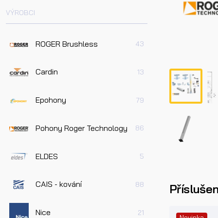
VÝROBCI
ROGER Brushless
43
Cardin
13
Epohony
79
Pohony Roger Technology
86
ELDES
5
CAIS - kování
88
Příslušen
Nice
21
Novinka