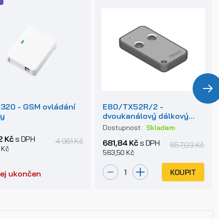
320 - GSM ovládání
E80/TX52R/2 -
ny
dvoukanálový dálkový
ovladač pro pohony
Dostupnost:
Skladem
Roger Technology
2 Kč
s DPH
4 961 Kč
681,84 Kč
s DPH
657,03 Kč
 Kč
563,50 Kč
KOUPIT
ej ukončen