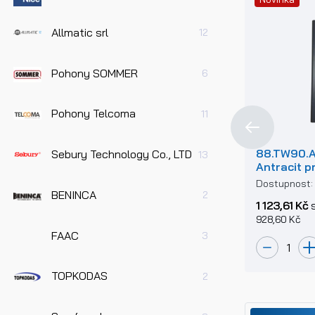
Allmatic srl
12
Pohony SOMMER
6
Pohony Telcoma
11
88.TW90.A
Sebury Technology Co., LTD
13
Antracit p
motoru do
Dostupnost
BENINCA
2
1 123,61 Kč
s
928,60 Kč
FAAC
3
TOPKODAS
2