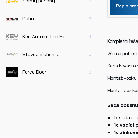
Somfy pohony
8
Popis pro
Dahua
9
Jméno
Key Automation S.r.l.
4
Kompletní řeše
Vše co potřebu
Stavební chemie
Telefo
2
Sada kování a 
Force Door
3
Montáž vozíků 
Dotaz 
Montáž bez ko
Sada obsahuj
1x sada ry
1x vodící
1x zinkov
Pře