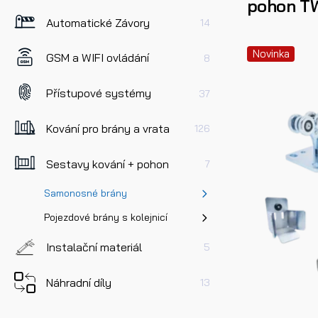
pohon T
Automatické Závory
14
Novinka
GSM a WIFI ovládání
8
Přístupové systémy
37
Kování pro brány a vrata
126
Sestavy kování + pohon
7
Samonosné brány
Pojezdové brány s kolejnicí
Instalační materiál
5
Náhradní díly
13