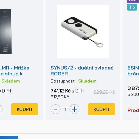
Tip
.MR - Mřížka
SYNUS/2 - duální ovladač
ESIM
ro sloup k
ROGER
brá
 sloupku
:
Skladem
Dostupnost:
Skladem
3 87
 DPH
741,12 Kč
s DPH
629,20 Kč
3 200
612,50 Kč
KOUPIT
KOUPIT
Prod