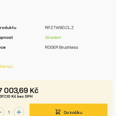
produktu
RP.Z.TW90.CL.Z
upnost
Skladem
bce
ROGER Brushless
nformací
7 003,69 Kč
317,10 Kč bez DPH
Do košíku