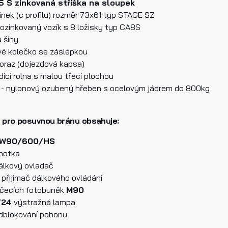
5 S zinkovaná stříška na sloupek
jů.
zinek (c profilu) rozměr 73x61 typ STAGE SZ
ozinkovaný vozík s 8 ložisky typ CA8S
 šíny
lat
vé kolečko se záslepkou
doraz (dojezdová kapsa)
dící rolna s malou třecí plochou
- nylonový ozubený hřeben s ocelovým jádrem do 800kg
 pro posuvnou bránu obsahuje:
W90/600/HS
dnotka
lkový ovladač
 přijímač dálkového ovládání
áčecích fotobuněk
M90
/24
výstražná lampa
 odblokování pohonu