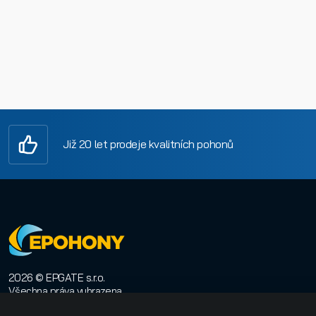
Již 20 let prodeje kvalitních pohonů
2026 © EPGATE s.r.o.
Všechna práva vyhrazena
E-shop na míru
:
Orwin