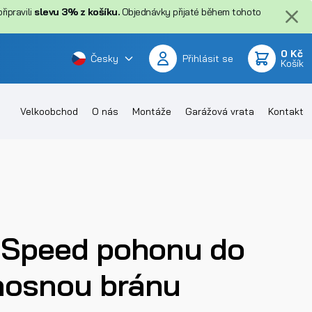
ipravili
slevu 3% z košíku.
Objednávky přijaté během tohoto
0 Kč
Česky
Přihlásit se
Košík
Velkoobchod
O nás
Montáže
Garážová vrata
Kontakt
h Speed pohonu do
nosnou bránu