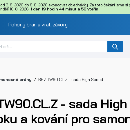
d 3. 8. 2026 do 8. 8. 2026 expedovat objednávky. Za toto čekání jsme si př
dělí 10. 8. 2026.
1
den
19
hodin
44
minut
a
49
vteřin
Pohony bran a vrat, závory
monosné brány
RP.Z.TW90.CL.Z - sada High Speed pohonu do sloupku a kování pro samonosnou bránu
.TW90.CL.Z - sada Hig
pku a kování pro samo