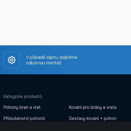
V případě zájmu zajistíme
odbornou montáž
Kategorie produktů
Pohony bran a vrat
Kování pro brány a vrata
Příslušenství pohonů
Sestavy kování + pohon
Dálkové ovladače
Nastavení cookies