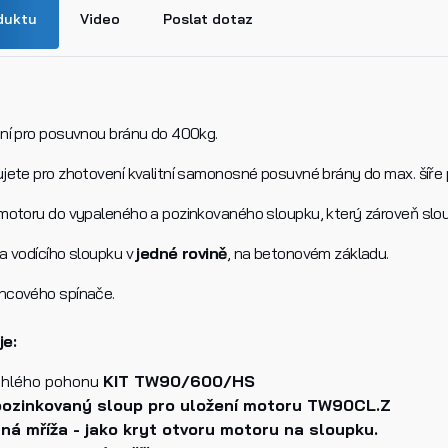
duktu
Video
Poslat dotaz
ní pro posuvnou bránu do 400kg.
jete pro zhotovení kvalitní samonosné posuvné brány do max. šíře 
n
motoru do vypaleného a pozinkovaného sloupku, který zároveň slou
a vodícího sloupku v
jedné rovině
, na betonovém základu.
k produktu
ncového spínače.
e:
chlého pohonu
KIT TW90/600/HS
 pozinkovaný sloup pro uložení motoru TW90CL.Z
aná mříža - jako kryt otvoru motoru na sloupku.
četl/a jsem si a jsem srozuměn/a se
Zásadami ochrany osobn