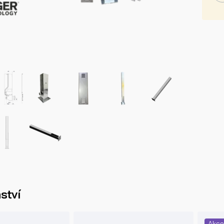
ství
Akc