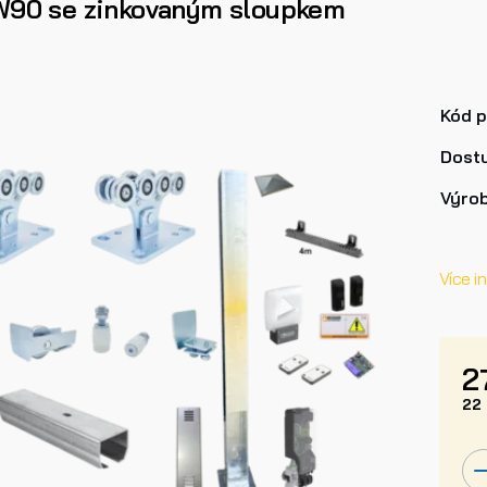
W90 se zinkovaným sloupkem
Kód 
Dost
Výro
Více i
2
22 