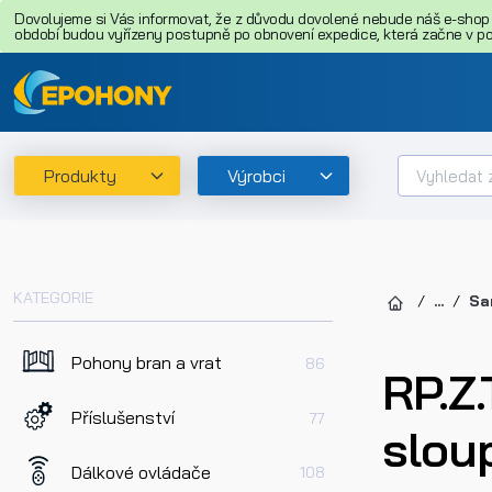
Dovolujeme si Vás informovat, že z důvodu dovolené nebude náš e-shop o
období budou vyřízeny postupně po obnovení expedice, která začne v pon
Produkty
Výrobci
KATEGORIE
...
Sa
Pohony bran a vrat
86
RP.Z
Příslušenství
77
slou
Dálkové ovládače
108