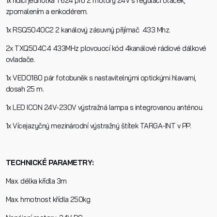
1x řídící jednotka T624 pro 2 motory 24V s regulací otáček,
E-mail
zpomalením a enkodérem.
1x RSQ5040C2 2 kanálový zásuvný přijímač 433 Mhz.
Dotaz k produktu
2x TXQ504C4 433MHz plovouocí kód 4kanálové rádiové dálkové
ovladače.
1x VEDO180 pár fotobuněk s nastavitelnými optickými hlavami,
dosah 25 m.
1x LED ICON 24V-230V výstražná lampa s integrovanou anténou.
Přečetl/a jsem si a jsem srozuměn/a se
Zásadami oc
1x Vícejazyčný mezinárodní výstražný štítek TARGA-INT v PP.
osobních údajů
a na základě toho souhlasím se
zpracováním osobních údajů.
TECHNICKÉ PARAMETRY:
Odeslat
Max. délka křídla 3m
Max. hmotnost křídla 250kg