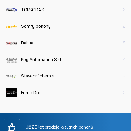
TOPKODAS
2
Somfy pohony
8
Dahua
9
Key Automation S.r.l.
4
Stavební chemie
2
Force Door
3
Již 20 let prodeje kvalitních pohonů