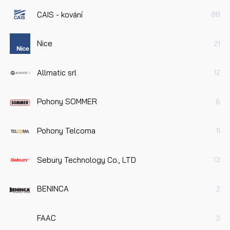
CAIS - kování
88
Nice
21
Allmatic srl
12
Pohony SOMMER
6
Pohony Telcoma
11
Sebury Technology Co., LTD
13
BENINCA
2
FAAC
3