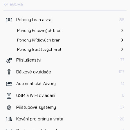
KATEGORIE
Pohony bran a vrat
86
Pohony Posuvných bran
Pohony Křídlových bran
Pohony Garážových vrat
Příslušenství
77
Dálkové ovládače
107
Automatické Závory
14
GSM a WIFI ovládání
8
Přístupové systémy
37
Kování pro brány a vrata
126