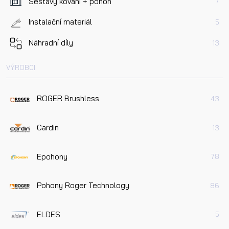
Sestavy kování + pohon
7
Instalační materiál
5
Náhradní díly
13
VÝROBCI
ROGER Brushless
43
Cardin
13
Epohony
78
Pohony Roger Technology
86
ELDES
5