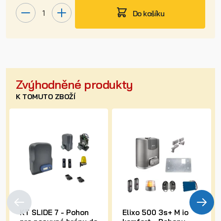
Do košíku
Zvýhodněné produkty
K TOMUTO ZBOŽÍ
KT SLIDE 7 - Pohon
Elixo 500 3s+ M io