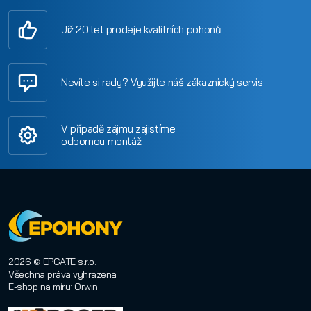
Již 20 let prodeje kvalitních pohonů
Nevíte si rady? Využijte náš zákaznický servis
V případě zájmu zajistíme
odbornou montáž
2026 © EPGATE s.r.o.
Všechna práva vyhrazena
E-shop na míru
:
Orwin