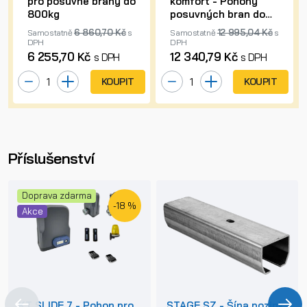
pro posuvné brány do
komfort - Pohony
800kg
posuvných bran do
500kg
6 860,70 Kč
12 995,04 Kč
Samostatně
s
Samostatně
s
DPH
DPH
6 255,70 Kč
12 340,79 Kč
s DPH
s DPH
KOUPIT
KOUPIT
Příslušenství
Doprava zdarma
-18 %
Akce
KT SLIDE 7 - Pohon pro
STAGE SZ - Šína pozink