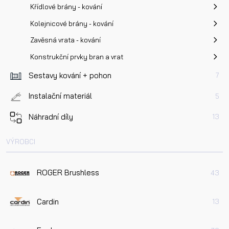
Křídlové brány - kování
Kolejnicové brány - kování
Zavěsná vrata - kování
Konstrukční prvky bran a vrat
Sestavy kování + pohon
7
Instalační materiál
5
Náhradní díly
13
VÝROBCI
ROGER Brushless
43
Cardin
13