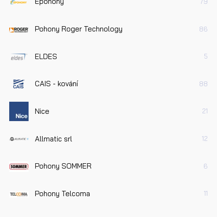
Epohony
79
Pohony Roger Technology
86
ELDES
5
CAIS - kování
88
Nice
21
Allmatic srl
12
Pohony SOMMER
6
Pohony Telcoma
11