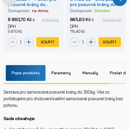
posuvné brány do
pro posuvné brány do
800kg
400kg
Dostupnost:
na dotaz
Dostupnost:
Skladem
6 860,70 Kč
s
865,63 Kč
s
6 900 Kč
786,50 Kč
DPH
DPH
5 670 Kč
715,40 Kč
KOUPIT
KOUPIT
Popis produktu
Parametry
Manuály
Poslat do
Sestava pro samonosné posuvné brány do 350kg. Vše co
Jméno
potřebujete pro zhotovení kvalitní samonosné posuvné brány bez
Manuál - příprava.pdf
pohonu.
Příjmení
Sada obsahuje: