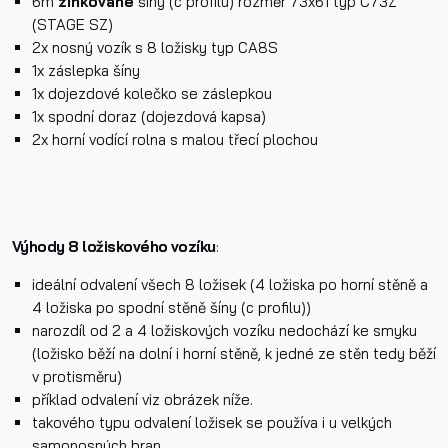
6m
zinkované
šíny (c profilu) rozměr 73x61 typ C73Z
(STAGE SZ)
Telefon
2x nosný vozík s 8 ložisky typ CA8S
1x záslepka šíny
1x dojezdové kolečko se záslepkou
E-mail
1x spodní doraz (dojezdová kapsa)
2x horní vodící rolna s malou třecí plochou
Dotaz k produktu
Výhody 8 ložiskového vozíku
:
ideální odvalení všech 8 ložisek (4 ložiska po horní stěně a
4 ložiska po spodní stěně šíny (c profilu))
narozdíl od 2 a 4 ložiskových vozíku nedochází ke smyku
(ložisko běží na dolní i horní stěně, k jedné ze stěn tedy běží
Přečetl/a jsem si a jsem srozuměn/a se
Zásadami oc
v protisměru)
osobních údajů
a na základě toho souhlasím se
příklad odvalení viz obrázek níže.
zpracováním osobních údajů.
takového typu odvalení ložisek se používa i u velkých
samonosných bran