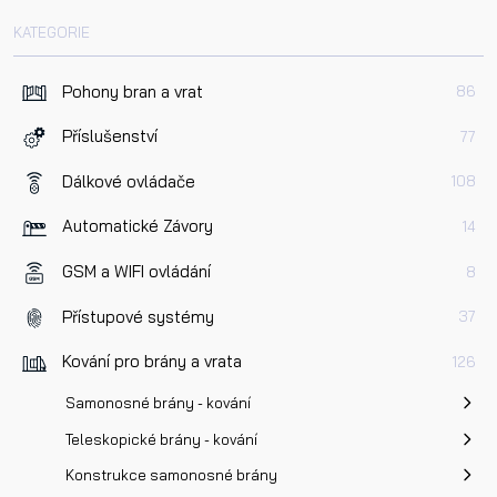
KATEGORIE
Pohony bran a vrat
86
Příslušenství
77
Dálkové ovládače
108
Automatické Závory
14
GSM a WIFI ovládání
8
Přístupové systémy
37
Kování pro brány a vrata
126
Samonosné brány - kování
Teleskopické brány - kování
Konstrukce samonosné brány