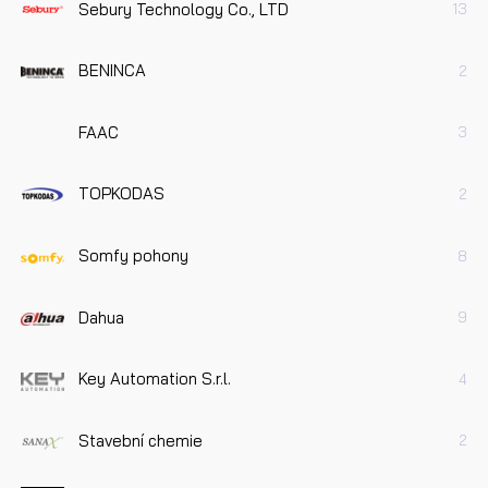
Sebury Technology Co., LTD
13
BENINCA
2
FAAC
3
TOPKODAS
2
Somfy pohony
8
Dahua
9
Key Automation S.r.l.
4
Stavební chemie
2