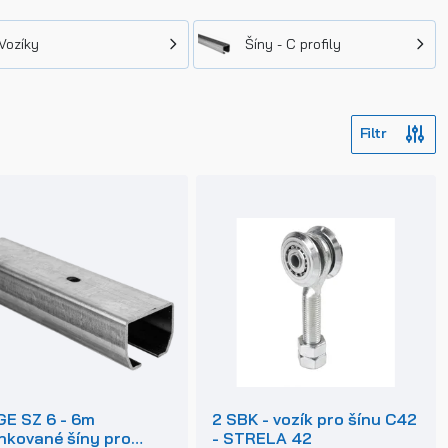
Vozíky
Šíny - C profily
E SZ 6 - 6m
2 SBK - vozík pro šínu C42
nkované šíny pro
- STRELA 42