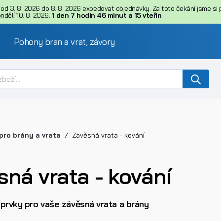
d 3. 8. 2026 do 8. 8. 2026 expedovat objednávky. Za toto čekání jsme si př
dělí 10. 8. 2026.
1
den
7
hodin
46
minut
a
15
vteřin
Pohony bran a vrat, závory
pro brány a vrata
Zavěsná vrata - kování
sná vrata - kování
 prvky pro vaše závěsná vrata a brány