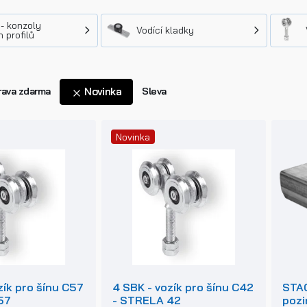
- konzoly
Vodící kladky
h profilů
ava zdarma
Novinka
Sleva
Novinka
zík pro šínu C57
4 SBK - vozík pro šínu C42
STAG
57
- STRELA 42
pozi