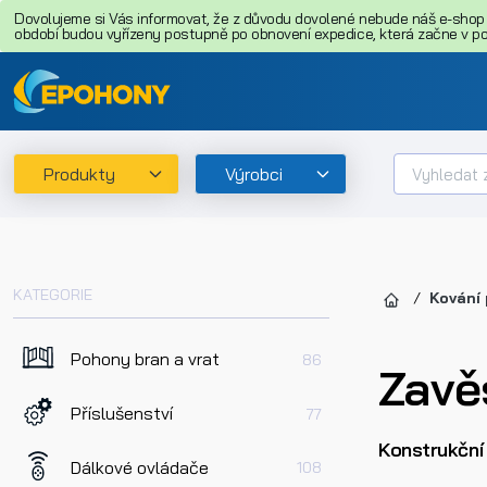
Dovolujeme si Vás informovat, že z důvodu dovolené nebude náš e-shop o
období budou vyřízeny postupně po obnovení expedice, která začne v pon
Produkty
Výrobci
KATEGORIE
Kování 
Pohony bran a vrat
86
Zavě
Příslušenství
77
Konstrukční
Dálkové ovládače
108