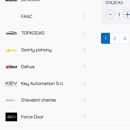
574,20 Kč
FAAC
3
TOPKODAS
2
(current)
1
2
3
Somfy pohony
8
Dahua
9
Key Automation S.r.l.
4
Stavební chemie
2
Force Door
3