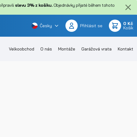
ipravili
slevu 3% z košíku.
Objednávky přijaté během tohoto
0 Kč
Česky
Přihlásit se
Košík
Velkoobchod
O nás
Montáže
Garážová vrata
Kontakt