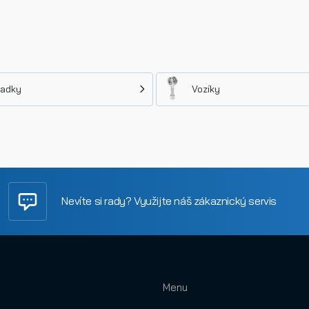
ladky
Vozíky
Nevíte si rady? Využijte náš zákaznický servis
Menu