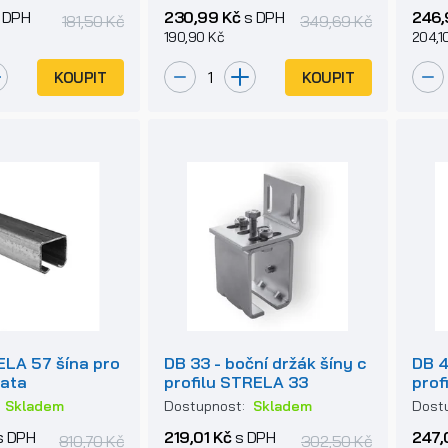
 DPH
230,99 Kč
s DPH
246,
181,50 Kč
349,69 Kč
190,90 Kč
204,1
KOUPIT
KOUPIT
ELA 57 šína pro
DB 33 - boční držák šíny c
DB 4
rata
profilu STRELA 33
prof
:
Skladem
Dostupnost:
Skladem
Dost
s DPH
219,01 Kč
s DPH
247,
810,70 Kč
302,50 Kč