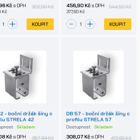
96 Kč
s DPH
456,90 Kč
s DPH
302,50 Kč
544,50 Kč
0 Kč
377,60 Kč
KOUPIT
KOUPIT
2 - boční držák šíny c
DB 57 - boční držák šíny c
ilu STRELA 42
profilu STRELA 57
upnost:
Skladem
Dostupnost:
Skladem
08 Kč
s DPH
308,07 Kč
s DPH
367,84 Kč
413,82 Kč