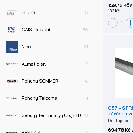
159,72 Kč
s
132 Kč
ELDES
5
CAIS - kování
88
Nice
21
Allmatic srl
12
Pohony SOMMER
6
Pohony Telcoma
11
C57 - STR
závěsná v
Sebury Technology Co., LTD
13
Dostupnost
694,78 Kč
BENINCA
2