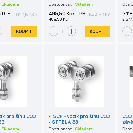
posu
:
Skladem
Dostupnost:
Skladem
Dost
s DPH
495,50 Kč
s DPH
3 118
907,50 Kč
544,50 Kč
409,50 Kč
2 577
KOUPIT
KOUPIT
zík pro šínu C33
4 SCF - vozík pro šínu C33
C33 
33
- STRELA 33
závě
:
Skladem
Dostupnost:
Skladem
Dost