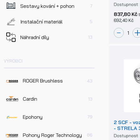
Dostupnost
Sestavy kování + pohon
7
837,80 Kč
692,40 Kč
Instalační materiál
5
Náhradní díly
13
VÝROBCI
ROGER Brushless
43
Cardin
13
Epohony
79
2 SCF - vo
- STRELA 
Pohony Roger Technology
86
Dostupnost