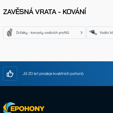
ZAVĚSNÁ VRATA - KOVÁNÍ
Držáky - konzoly vodících profilů
Vodící k
Již 20 let prodeje kvalitních pohonů