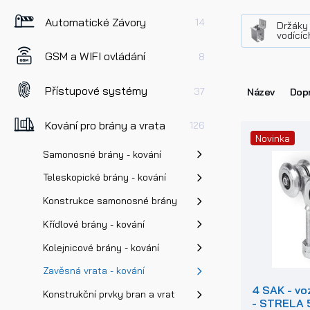
Automatické Závory
14
Držáky 
vodícíc
GSM a WIFI ovládání
8
Přístupové systémy
37
Název
Dopr
Kování pro brány a vrata
126
Novinka
Samonosné brány - kování
Teleskopické brány - kování
Konstrukce samonosné brány
Křídlové brány - kování
Kolejnicové brány - kování
Zavěsná vrata - kování
4 SAK - vo
Konstrukční prvky bran a vrat
- STRELA 