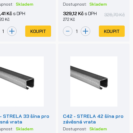
vné brány do 400kg
upnost:
Skladem
Dostupnost:
Skladem
,41 Kč
s DPH
329,12 Kč
s DPH
326,70 Kč
,20 Kč
272 Kč
KOUPIT
KOUPIT
- STRELA 33 šína pro
C42 - STRELA 42 šína pro
sná vrata
závěsná vrata
upnost:
Skladem
Dostupnost:
Skladem