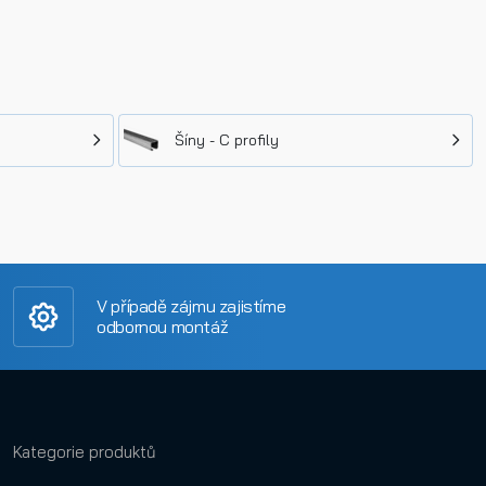
Šíny - C profily
V případě zájmu zajistíme
odbornou montáž
Kategorie produktů