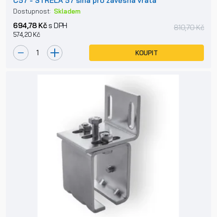
C57 - STRELA 57 šína pro závěsná vrata
Dostupnost:
Skladem
694,78 Kč
s DPH
810,70 Kč
574,20 Kč
KOUPIT