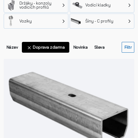
Držáky - konzoly
Vodící kladky
vodících profilů
Vozíky
Šíny - C profily
Doprava zdarma
Název
Novinka
Sleva