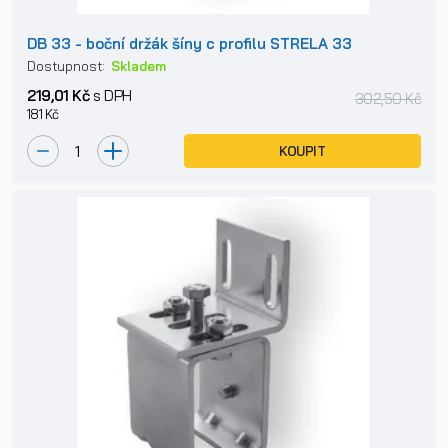
DB 33 - boční držák šíny c profilu STRELA 33
Dostupnost:
Skladem
219,01 Kč
s DPH
302,50 Kč
181 Kč
KOUPIT