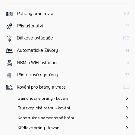
Pohony bran a vrat
86
Příslušenství
77
Dálkové ovládače
108
Automatické Závory
14
GSM a WIFI ovládání
8
Přístupové systémy
37
Kování pro brány a vrata
126
Samonosné brány - kování
Teleskopické brány - kování
Konstrukce samonosné brány
Křídlové brány - kování