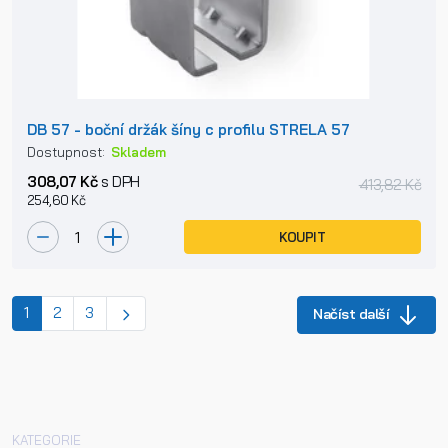
DB 57 - boční držák šíny c profilu STRELA 57
Dostupnost:
Skladem
308,07 Kč
s DPH
413,82 Kč
254,60 Kč
KOUPIT
(current)
1
2
3
Načíst další
KATEGORIE