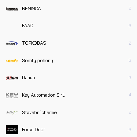
BENINCA
2
FAAC
3
TOPKODAS
2
Somfy pohony
8
Dahua
9
Key Automation S.r.l.
4
Stavební chemie
2
Force Door
3