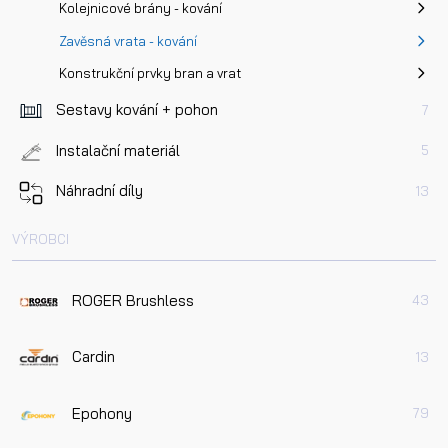
Kolejnicové brány - kování
Zavěsná vrata - kování
Konstrukční prvky bran a vrat
Sestavy kování + pohon
7
Instalační materiál
5
Náhradní díly
13
VÝROBCI
ROGER Brushless
43
Cardin
13
Epohony
79