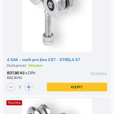
4 SAK - vozík pro šínu C57 - STRELA 57
Dostupnost:
Skladem
837,80 Kč
s DPH
907,50 Kč
692,40 Kč
KOUPIT
Novinka