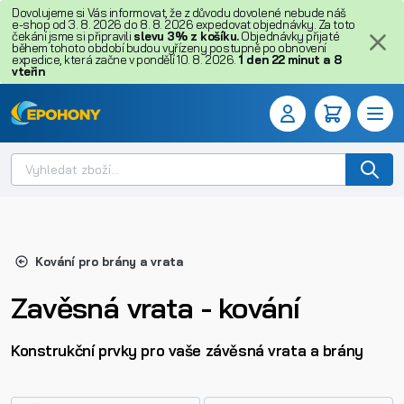
Dovolujeme si Vás informovat, že z důvodu dovolené nebude náš
e-shop od 3. 8. 2026 do 8. 8. 2026 expedovat objednávky. Za toto
čekání jsme si připravili
slevu 3% z košíku.
Objednávky přijaté
během tohoto období budou vyřízeny postupně po obnovení
expedice, která začne v pondělí 10. 8. 2026.
1
den
22
minut
a
7
vteřin
Kování pro brány a vrata
Zavěsná vrata - kování
Konstrukční prvky pro vaše závěsná vrata a brány