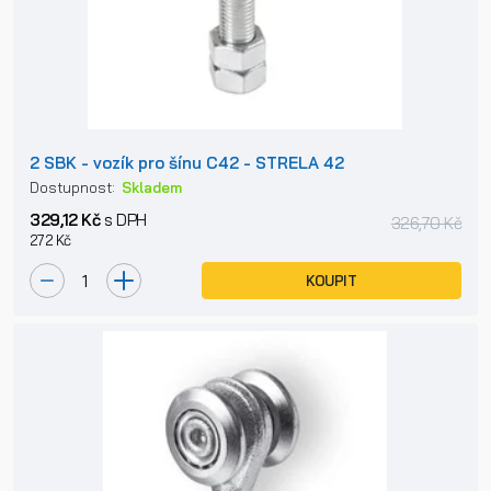
2 SBK - vozík pro šínu C42 - STRELA 42
Dostupnost:
Skladem
329,12 Kč
s DPH
326,70 Kč
272 Kč
KOUPIT