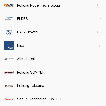
Pohony Roger Technology
86
ELDES
5
CAIS - kování
88
Nice
21
Allmatic srl
12
Pohony SOMMER
6
Pohony Telcoma
11
Sebury Technology Co., LTD
13