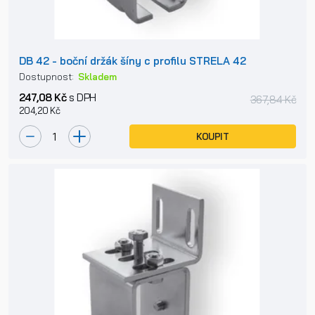
DB 42 - boční držák šíny c profilu STRELA 42
Dostupnost:
Skladem
247,08 Kč
s DPH
367,84 Kč
204,20 Kč
KOUPIT