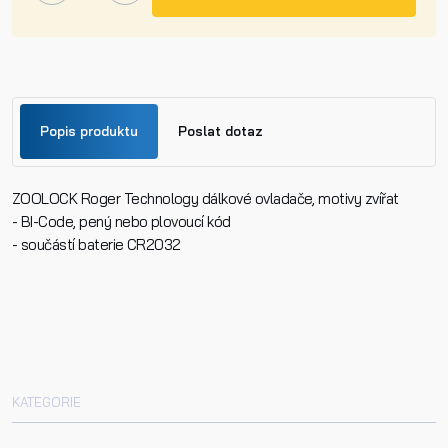
Popis produktu
Poslat dotaz
ZOOLOCK Roger Technology dálkové ovladače, motivy zvířat
Jméno
- BI-Code, pený nebo plovoucí kód
- součástí baterie CR2032
Příjmení
Telefon
KATEGORIE
E-mail