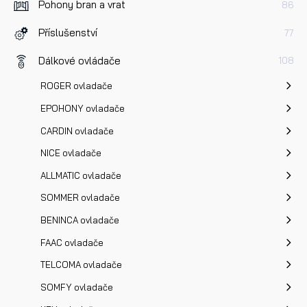
Pohony bran a vrat
86
Příslušenství
77
Dotaz k produktu
Dálkové ovládače
108
ROGER ovladače
EPOHONY ovladače
CARDIN ovladače
NICE ovladače
Přečetl/a jsem si a jsem srozuměn/a se
Zásadami oc
ALLMATIC ovladače
osobních údajů
a na základě toho souhlasím se
zpracováním osobních údajů.
SOMMER ovladače
BENINCA ovladače
Odeslat
FAAC ovladače
TELCOMA ovladače
SOMFY ovladače