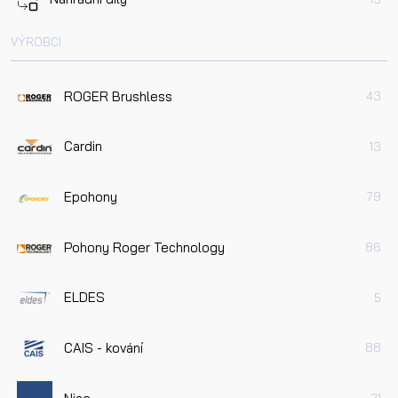
VÝROBCI
ROGER Brushless
43
Cardin
13
Epohony
79
Pohony Roger Technology
86
ELDES
5
CAIS - kování
88