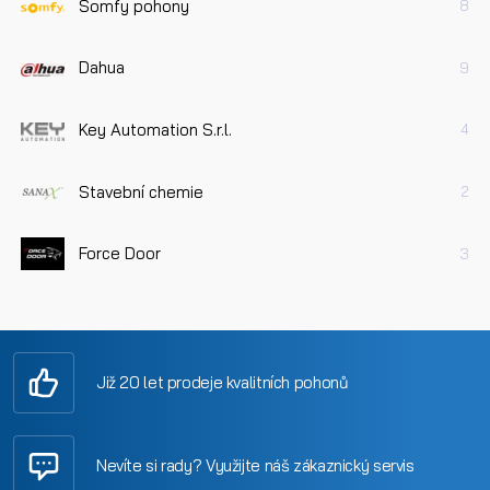
Somfy pohony
8
Dahua
9
Key Automation S.r.l.
4
Stavební chemie
2
Force Door
3
Již 20 let prodeje kvalitních pohonů
Nevíte si rady? Využijte náš zákaznický servis