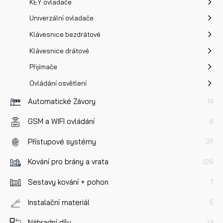
KEY ovladače
Univerzální ovladače
Klávesnice bezdrátové
Klávesnice drátové
Přijímače
Ovládání osvětlení
Automatické Závory
14
GSM a WIFI ovládání
8
Přístupové systémy
37
Kování pro brány a vrata
126
Sestavy kování + pohon
7
Instalační materiál
5
Náhradní díly
13