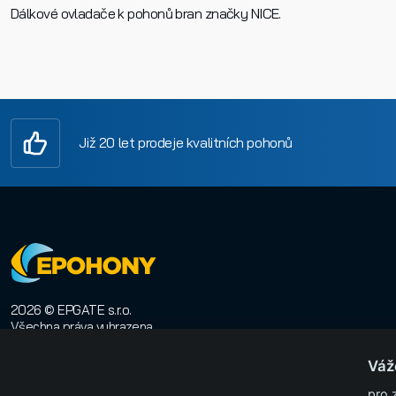
Dálkové ovladače k pohonů bran značky NICE.
Již 20 let prodeje kvalitních pohonů
2026 © EPGATE s.r.o.
Všechna práva vyhrazena
E-shop na míru
:
Orwin
Váž
pro 