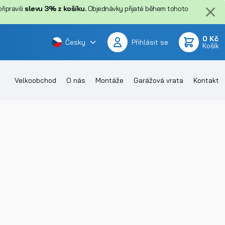
ipravili
slevu 3% z košíku.
Objednávky přijaté během tohoto
0 Kč
Česky
Přihlásit se
Košík
Velkoobchod
O nás
Montáže
Garážová vrata
Kontakt