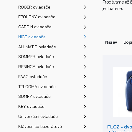
Prodáváme až čt
ROGER ovladače
je i baterie.
EPOHONY ovladače
CARDIN ovladače
NICE ovladače
Název
Dopr
ALLMATIC ovladače
SOMMER ovladače
BENINCA ovladače
FAAC ovladače
TELCOMA ovladače
SOMFY ovladače
KEY ovladače
Univerzální ovladače
FLO2 - dv
Klávesnice bezdrátové