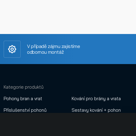
V případě zájmu zajistíme
odbornou montáž
Kategorie produktů
Pohony bran a vrat
Kování pro brány a vrata
Příslušenství pohonů
Sestavy kování + pohon
Dálkové ovladače
Nastavení cookies
Automatické závory
.