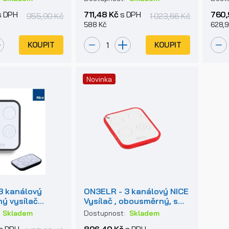
 DPH
711,48 Kč
s DPH
760,
955,90 Kč
1 023,66 Kč
588 Kč
628,9
KOUPIT
KOUPIT
Novinka
3 kanálový
ON3ELR - 3 kanálový NICE
ý vysílač
Vysílač , obousměrný, s
z
dlouhým dosahem LoRa,
:
Skladem
Dostupnost:
Skladem
433,92 MHz, série ONE
s DPH
896,49 Kč
s DPH