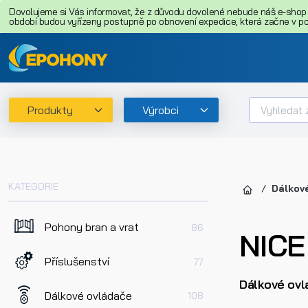
Dovolujeme si Vás informovat, že z důvodu dovolené nebude náš e-shop o
období budou vyřízeny postupně po obnovení expedice, která začne v pon
Produkty
Výrobci
KATEGORIE
Dálkov
Pohony bran a vrat
86
NICE
Příslušenství
77
Dálkové ovl
Dálkové ovládače
108