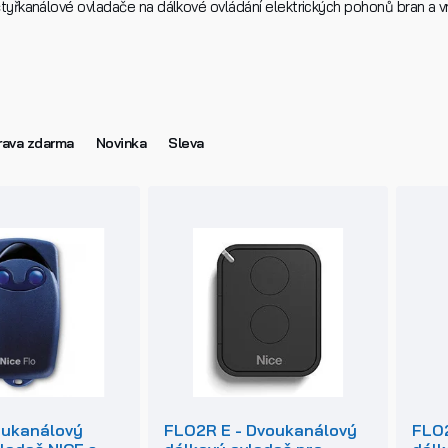
yřkanálové ovladače na dálkové ovládání elektrických pohonů bran a vra
ava zdarma
Novinka
Sleva
oukanálový
FLO2R E - Dvoukanálový
FLO2