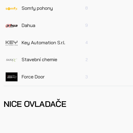
Somfy pohony
8
Dahua
9
Key Automation S.r.l.
4
Stavební chemie
2
Force Door
3
NICE OVLADAČE