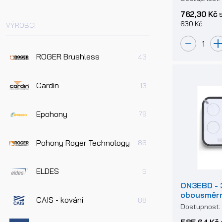
762,30 Kč
s
630 Kč
VÝROBCI
ROGER Brushless
43
Cardin
13
Epohony
79
Pohony Roger Technology
86
ELDES
5
ON3EBD - 
obousměrn
CAIS - kování
88
433,92 MH
Dostupnost
585,64 Kč