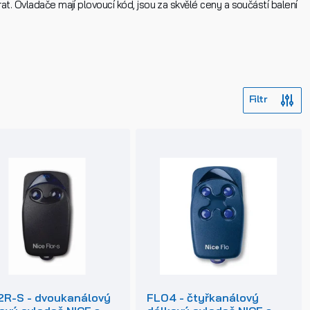
t. Ovladače mají plovoucí kód, jsou za skvělé ceny a součástí balení
R-S - dvoukanálový
FLO4 - čtyřkanálový