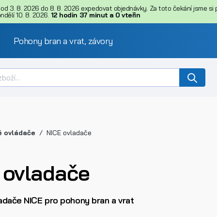
d 3. 8. 2026 do 8. 8. 2026 expedovat objednávky. Za toto čekání jsme si př
dělí 10. 8. 2026.
12
hodin
37
minut
a
0
vteřin
Pohony bran a vrat, závory
é ovládače
NICE ovladače
 ovladače
adače NICE pro pohony bran a vrat