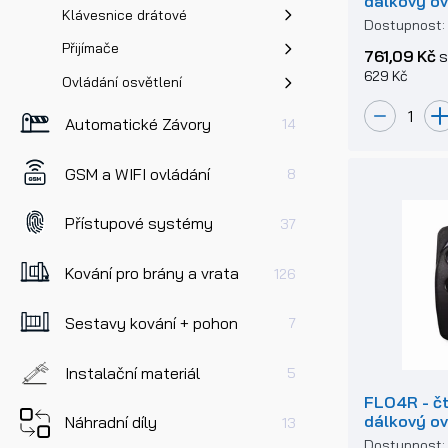
dálkový ov
Klávesnice drátové
pevným k
Dostupnost
Přijímače
761,09 Kč
s
629 Kč
Ovládání osvětlení
Automatické Závory
14
GSM a WIFI ovládání
8
Přístupové systémy
37
Kování pro brány a vrata
126
Sestavy kování + pohon
7
Instalační materiál
5
FLO4R - č
dálkový ov
Náhradní díly
13
plovoucím
Dostupnost