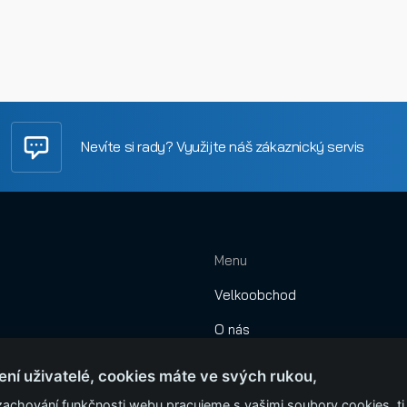
Nevíte si rady? Využijte náš zákaznický servis
Menu
Velkoobchod
O nás
Obchodní podmínky
ení uživatelé, cookies máte ve svých rukou,
Montáže
zachování funkčnosti webu pracujeme s vašimi soubory cookies, tj