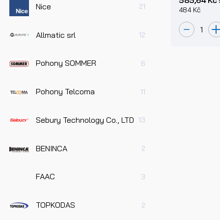
Nice
21
484 Kč
Allmatic srl
12
Pohony SOMMER
6
Pohony Telcoma
11
Sebury Technology Co., LTD
13
BENINCA
2
FAAC
3
TOPKODAS
2