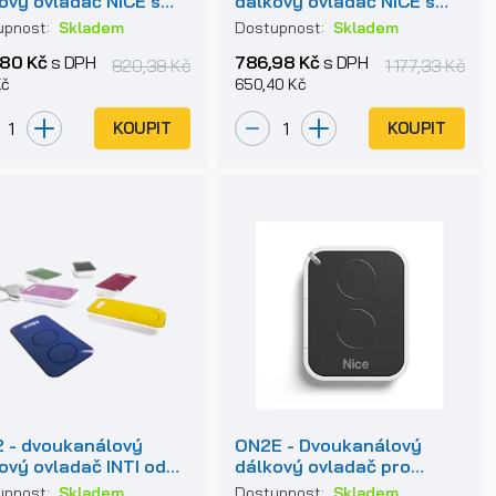
ový ovladač NICE s
dálkový ovladač NICE s
voucím kódem
pevným kódem
upnost:
Skladem
Dostupnost:
Skladem
80 Kč
s DPH
786,98 Kč
s DPH
820,38 Kč
1 177,33 Kč
Kč
650,40 Kč
KOUPIT
KOUPIT
2 - dvoukanálový
ON2E - Dvoukanálový
ový ovladač INTI od
dálkový ovladač pro
pohony NICE FLO2RE
upnost:
Skladem
Dostupnost:
Skladem