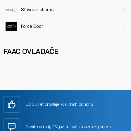
Stavební chemie
2
Force Door
3
FAAC OVLADAČE
Již 20 let prodeje kvalitních pohonů
Nevíte si rady? Využijte náš zákaznický servis