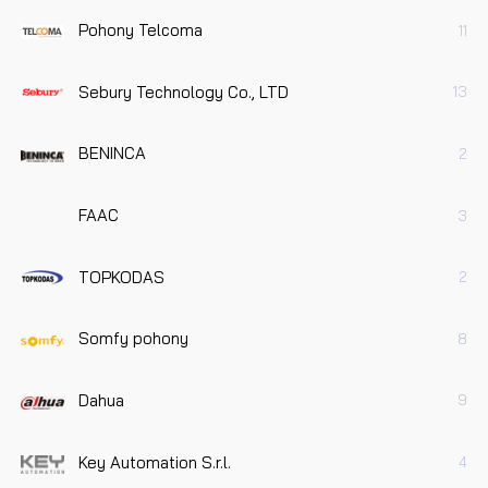
Pohony Telcoma
11
Sebury Technology Co., LTD
13
BENINCA
2
FAAC
3
TOPKODAS
2
Somfy pohony
8
Dahua
9
Key Automation S.r.l.
4