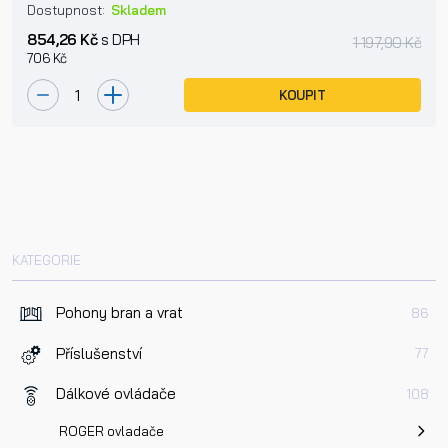
Dostupnost:
Skladem
854,26 Kč
s DPH
1 197,90 Kč
706 Kč
KOUPIT
KATEGORIE
Pohony bran a vrat
86
Příslušenství
77
Dálkové ovládače
108
ROGER ovladače