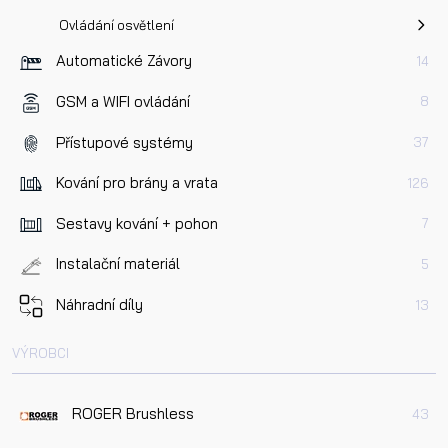
Ovládání osvětlení
Automatické Závory
14
GSM a WIFI ovládání
8
Přístupové systémy
37
Kování pro brány a vrata
126
Sestavy kování + pohon
7
Instalační materiál
5
Náhradní díly
13
VÝROBCI
ROGER Brushless
43