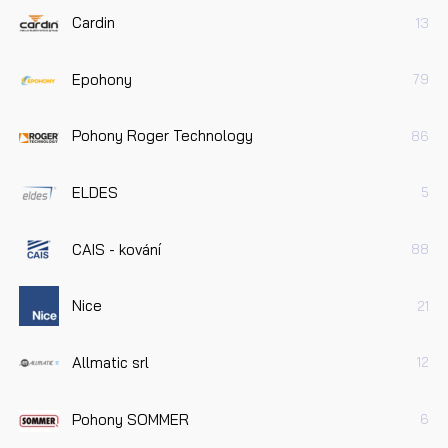
Cardin
13
Epohony
79
Pohony Roger Technology
86
ELDES
5
CAIS - kování
88
Nice
21
Allmatic srl
12
Pohony SOMMER
6