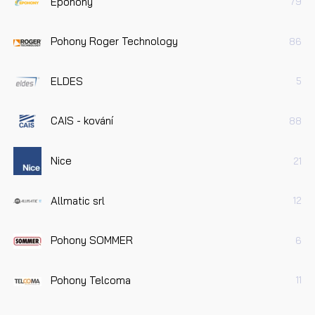
Epohony
79
Pohony Roger Technology
86
ELDES
5
CAIS - kování
88
Nice
21
Allmatic srl
12
Pohony SOMMER
6
Pohony Telcoma
11