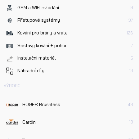
GSM a WIFI ovládání
8
Přístupové systémy
37
Kování pro brány a vrata
126
Sestavy kování + pohon
7
Instalační materiál
5
Náhradní díly
13
VÝROBCI
ROGER Brushless
43
Cardin
13