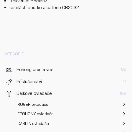
frekvence 868Mhz
Příjmení
součástí poutko a baterie CR2032
Telefon
KATEGORIE
E-mail
Pohony bran a vrat
86
Dotaz k produktu
Příslušenství
77
Dálkové ovládače
108
ROGER ovladače
EPOHONY ovladače
CARDIN ovladače
Přečetl/a jsem si a jsem srozuměn/a se
Zásadami oc