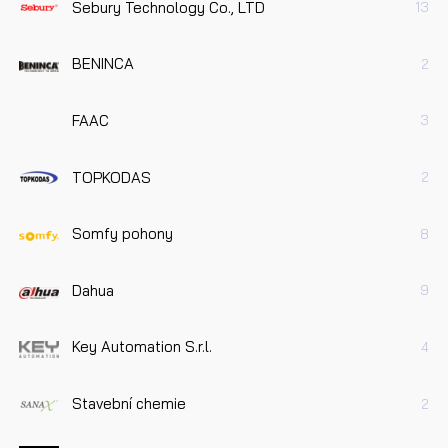
Sebury Technology Co., LTD
13
BENINCA
2
FAAC
3
TOPKODAS
2
Somfy pohony
8
Dahua
9
Key Automation S.r.l.
4
Stavební chemie
2