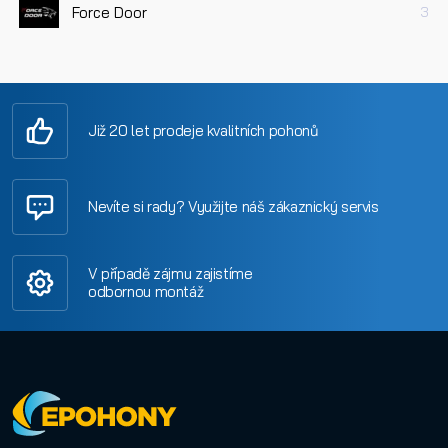
Force Door
3
Již 20 let prodeje kvalitních pohonů
Nevíte si rady? Využijte náš zákaznický servis
V případě zájmu zajistíme
odbornou montáž