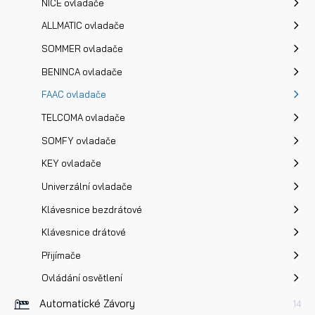
NICE ovladače
osobních údajů
a na základě toho souhlasím se
zpracováním osobních údajů.
ALLMATIC ovladače
SOMMER ovladače
Odeslat
BENINCA ovladače
FAAC ovladače
TELCOMA ovladače
SOMFY ovladače
KEY ovladače
Univerzální ovladače
Klávesnice bezdrátové
Klávesnice drátové
Přijímače
Ovládání osvětlení
Automatické Závory
14