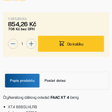
1 197,90 Kč
854,26 Kč
706 Kč bez DPH
Do košíku
Popis produktu
Poslat dotaz
Čtyřkanálový dálkový ovladač
Jméno
FAAC XT 4
černý
XT4 868SLHLRB