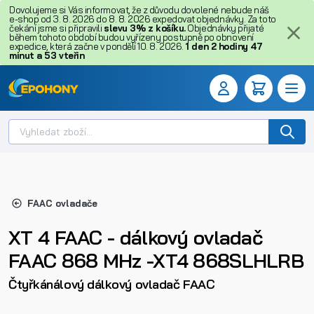
Dovolujeme si Vás informovat, že z důvodu dovolené nebude náš
e-shop od 3. 8. 2026 do 8. 8. 2026 expedovat objednávky. Za toto
čekání jsme si připravili
slevu 3% z košíku.
Objednávky přijaté
během tohoto období budou vyřízeny postupně po obnovení
expedice, která začne v pondělí 10. 8. 2026.
1
den
2
hodiny
47
minut
a
52
vteřin
FAAC ovladače
XT 4 FAAC - dálkový ovladač
FAAC 868 MHz -XT4 868SLHLRB
Čtyřkánálový dálkový ovladač FAAC