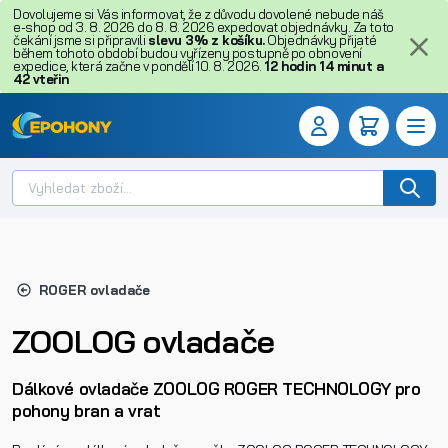
Dovolujeme si Vás informovat, že z důvodu dovolené nebude náš
e-shop od 3. 8. 2026 do 8. 8. 2026 expedovat objednávky. Za toto
čekání jsme si připravili
slevu 3% z košíku.
Objednávky přijaté
během tohoto období budou vyřízeny postupně po obnovení
expedice, která začne v pondělí 10. 8. 2026.
12
hodin
14
minut
a
41
vteřin
ROGER ovladače
ZOOLOG ovladače
Dálkové ovladače ZOOLOG ROGER TECHNOLOGY pro
pohony bran a vrat