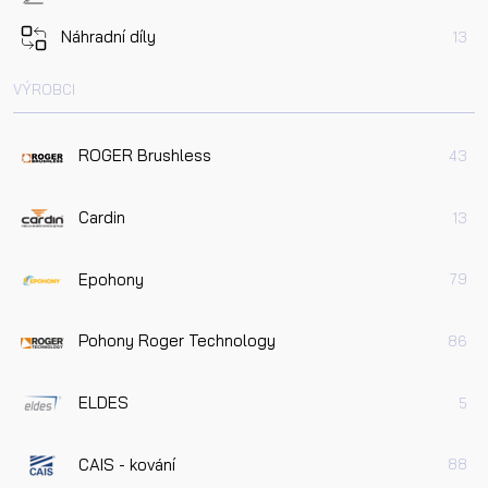
Náhradní díly
13
VÝROBCI
ROGER Brushless
43
Cardin
13
Epohony
79
Pohony Roger Technology
86
ELDES
5
CAIS - kování
88