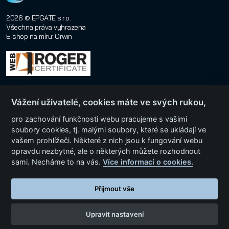
2026 © EPGATE s.r.o.
Všechna práva vyhrazena
E-shop na míru
:
Orwin
Vážení uživatelé, cookies máte ve svých rukou,
pro zachování funkčnosti webu pracujeme s vašimi
soubory cookies, tj. malými soubory, které se ukládají ve
vašem prohlížeči. Některé z nich jsou k fungování webu
Menu
opravdu nezbytné, ale o některých můžete rozhodnout
sami. Necháme to na vás.
Více informací o cookies.
Kategorie produktů
Přijmout vše
Upravit nastavení