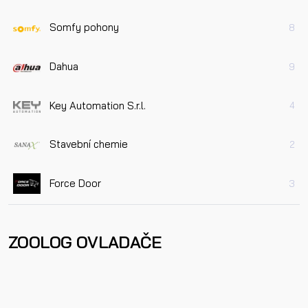
Somfy pohony
8
Dahua
9
Key Automation S.r.l.
4
Stavební chemie
2
Force Door
3
ZOOLOG OVLADAČE