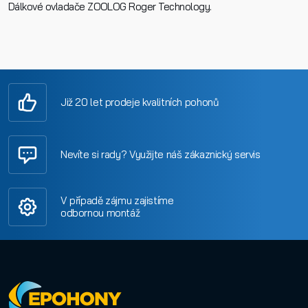
Dálkové ovladače ZOOLOG Roger Technology.
Již 20 let prodeje kvalitních pohonů
Nevíte si rady? Využijte náš zákaznický servis
V případě zájmu zajistíme
odbornou montáž