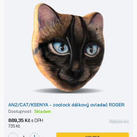
AN2/CAT/KSENYA - zoolock dálkový ovladač ROGER
Dostupnost:
Skladem
889,35 Kč
s DPH
786,50 Kč
735 Kč