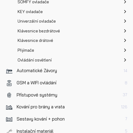
SOMFY ovladače
KEY ovladače
Univerzální ovladače
Klávesnice bezdrátové
Klávesnice drátové
Přijímače
Ovládání osvětlení
Automatické Závory
14
GSM a WIFI ovládání
8
Přístupové systémy
37
Kování pro brány a vrata
126
Sestavy kování + pohon
7
Instalační materiál
5