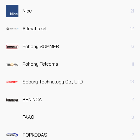
Nice
21
Allmatic srl
12
Pohony SOMMER
6
Pohony Telcoma
11
Sebury Technology Co., LTD
13
BENINCA
2
FAAC
3
TOPKODAS
2