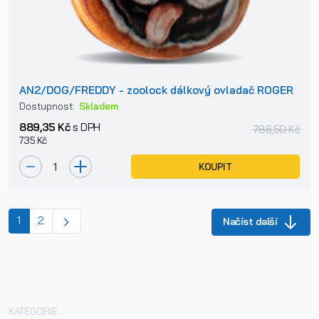
AN2/DOG/FREDDY - zoolock dálkový ovladač ROGER
Dostupnost:
Skladem
889,35 Kč
s DPH
786,50 Kč
735 Kč
KOUPIT
(current)
1
2
Načíst další
KATEGORIE