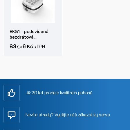
EK51 - podsvícená
bezdrátová
klávesnice 433Mhz
837,56 Kč
s DPH
Již 20 let prodeje kvalitních pohonů
Nevíte si rady? Využijte náš zákaznický servis