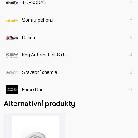
TOPKODAS
2
Somfy pohony
8
Dahua
9
Key Automation S.r.l.
4
Stavební chemie
2
Force Door
3
Alternativní produkty