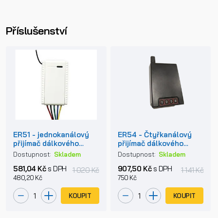
Příslušenství
ER51 - jednokanálový
ER54 - Čtyřkanálový
přijímač dálkového
přijímač dálkového
ovládání 433Mhz
ovládání 433Mhz
Dostupnost:
Skladem
Dostupnost:
Skladem
581,04 Kč
s DPH
907,50 Kč
s DPH
1 020 Kč
1 141 Kč
480,20 Kč
750 Kč
KOUPIT
KOUPIT