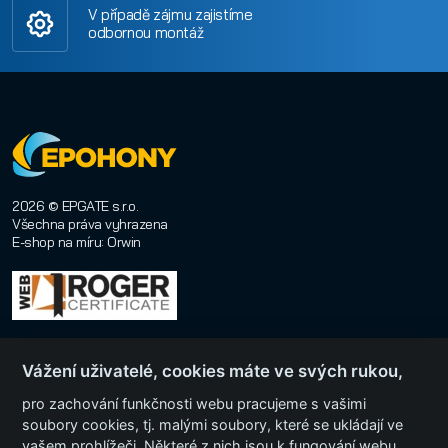
V případě zájmu zajistíme
odbornou montáž
2026 © EPGATE s.r.o.
Všechna práva vyhrazena
E-shop na míru
:
Orwin
Vážení uživatelé, cookies máte ve svých rukou,
pro zachování funkčnosti webu pracujeme s vašimi
soubory cookies, tj. malými soubory, které se ukládají ve
vašem prohlížeči. Některé z nich jsou k fungování webu
Menu