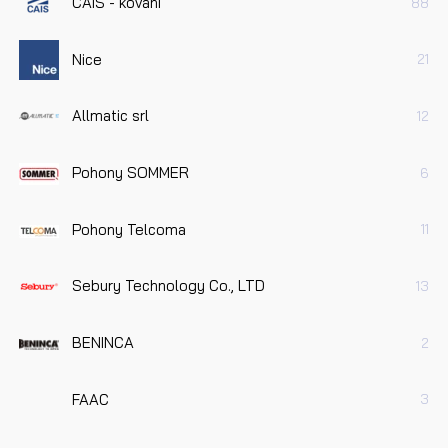
CAIS - kování
88
Nice
21
Allmatic srl
12
Pohony SOMMER
6
Pohony Telcoma
11
Sebury Technology Co., LTD
13
BENINCA
2
FAAC
3