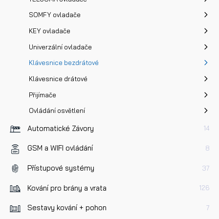
SOMFY ovladače
KEY ovladače
Univerzální ovladače
Klávesnice bezdrátové
Klávesnice drátové
Přijímače
Ovládání osvětlení
Automatické Závory
14
GSM a WIFI ovládání
8
Přístupové systémy
37
Kování pro brány a vrata
126
Sestavy kování + pohon
7