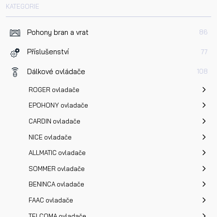
Dotaz k produktu
KATEGORIE
Pohony bran a vrat
86
Příslušenství
77
Dálkové ovládače
108
Přečetl/a jsem si a jsem srozuměn/a se
Zásadami oc
ROGER ovladače
osobních údajů
a na základě toho souhlasím se
zpracováním osobních údajů.
EPOHONY ovladače
CARDIN ovladače
Odeslat
NICE ovladače
ALLMATIC ovladače
SOMMER ovladače
BENINCA ovladače
FAAC ovladače
TELCOMA ovladače