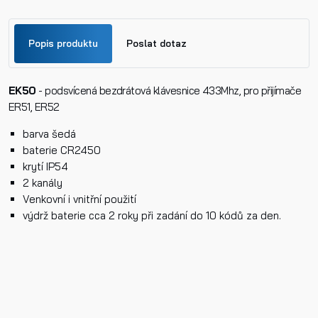
Popis produktu
Poslat dotaz
EK50
- podsvícená bezdrátová klávesnice 433Mhz, pro přijímače
Jméno
ER51, ER52
barva šedá
Příjmení
baterie CR2450
krytí IP54
2 kanály
Venkovní i vnitřní použití
Telefon
výdrž baterie cca 2 roky při zadání do 10 kódů za den.
E-mail