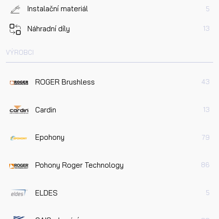
Instalační materiál
5
Náhradní díly
13
VÝROBCI
ROGER Brushless
43
Cardin
13
Epohony
79
Pohony Roger Technology
86
ELDES
5