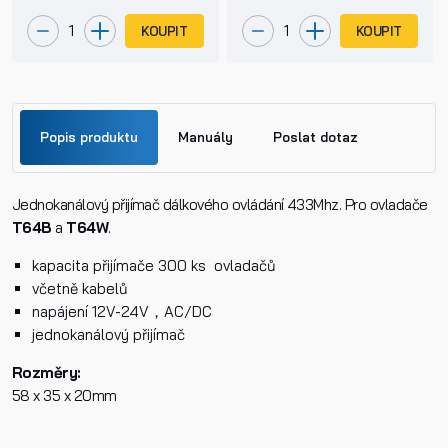
KOUPIT
KOUPIT
Popis produktu
Manuály
Poslat dotaz
Jednokanálový přijímač dálkového ovládání 433Mhz. Pro ovladače
Jméno
T64B
a
T64W
.
ER51 prijimac.pdf
kapacita přijímače 300 ks ovladačů
Příjmení
včetně kabelů
napájení 12V-24V，AC/DC
jednokanálový přijímač
Telefon
Rozměry:
58 x 35 x 20mm