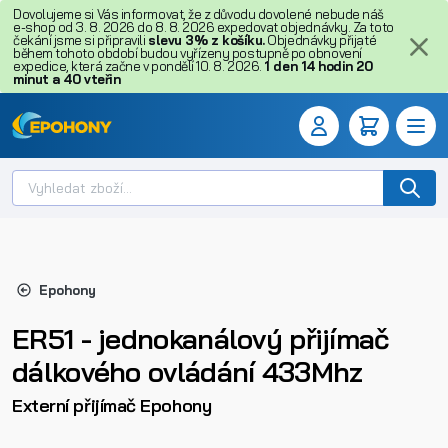
Dovolujeme si Vás informovat, že z důvodu dovolené nebude náš
e-shop od 3. 8. 2026 do 8. 8. 2026 expedovat objednávky. Za toto
čekání jsme si připravili
slevu 3% z košíku.
Objednávky přijaté
během tohoto období budou vyřízeny postupně po obnovení
expedice, která začne v pondělí 10. 8. 2026.
1
den
14
hodin
20
minut
a
39
vteřin
Epohony
ER51 - jednokanálový přijímač
dálkového ovládání 433Mhz
Externí přijímač Epohony