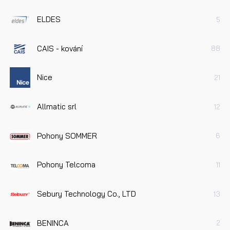
ELDES
5
CAIS - kování
88
Nice
21
Allmatic srl
12
Pohony SOMMER
6
Pohony Telcoma
11
Sebury Technology Co., LTD
13
BENINCA
2