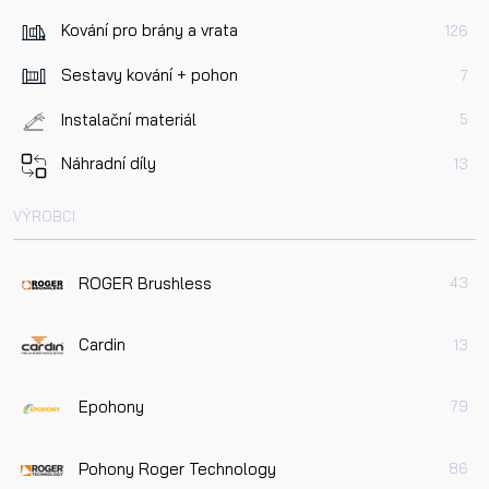
Kování pro brány a vrata
126
Sestavy kování + pohon
7
Instalační materiál
5
Náhradní díly
13
VÝROBCI
ROGER Brushless
43
Cardin
13
Epohony
79
Pohony Roger Technology
86