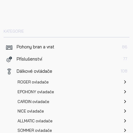
E-mail
Dotaz k produktu
KATEGORIE
Pohony bran a vrat
86
Příslušenství
77
Dálkové ovládače
108
Přečetl/a jsem si a jsem srozuměn/a se
Zásadami oc
osobních údajů
a na základě toho souhlasím se
ROGER ovladače
zpracováním osobních údajů.
EPOHONY ovladače
CARDIN ovladače
Odeslat
NICE ovladače
ALLMATIC ovladače
SOMMER ovladače