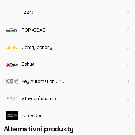
FAAC
3
TOPKODAS
2
Somfy pohony
8
Dahua
9
Key Automation S.r.l.
4
Stavební chemie
2
Force Door
3
Alternativní produkty