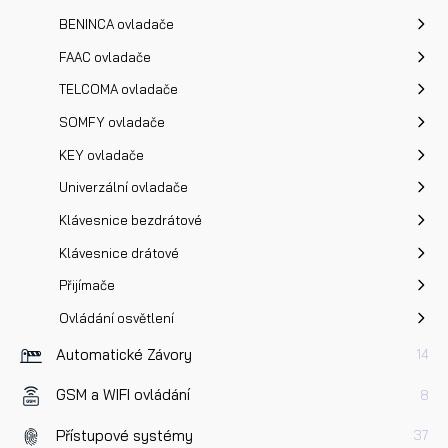
BENINCA ovladače
FAAC ovladače
TELCOMA ovladače
SOMFY ovladače
KEY ovladače
Univerzální ovladače
Klávesnice bezdrátové
Klávesnice drátové
Přijímače
Ovládání osvětlení
Automatické Závory
14
GSM a WIFI ovládání
8
Přístupové systémy
37