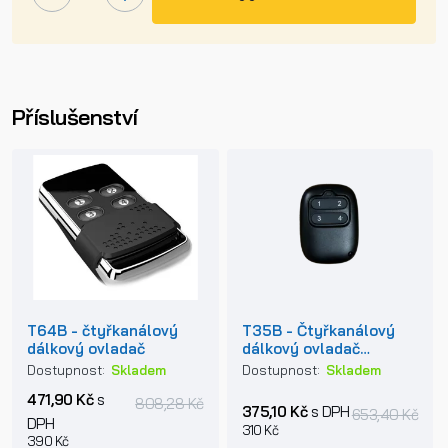
Příslušenství
T64B - čtyřkanálový
T35B - Čtyřkanálový
dálkový ovladač
dálkový ovladač
433MHz
Dostupnost:
Skladem
Dostupnost:
Skladem
471,90 Kč
s
808,28 Kč
375,10 Kč
s DPH
653,40 Kč
DPH
310 Kč
390 Kč