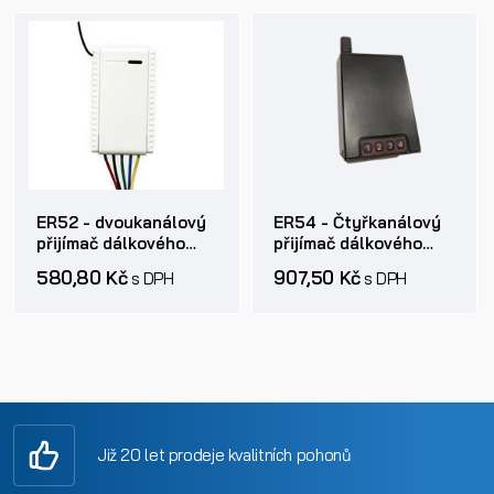
ER52 - dvoukanálový
ER54 - Čtyřkanálový
přijímač dálkového
přijímač dálkového
ovládání 433Mhz
ovládání 433Mhz
580,80 Kč
907,50 Kč
s DPH
s DPH
Již 20 let prodeje kvalitních pohonů