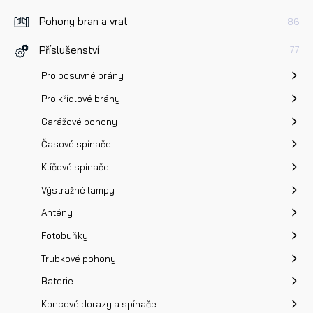
Dotaz k produktu
Pohony bran a vrat
86
Příslušenství
77
Pro posuvné brány
Pro křídlové brány
Garážové pohony
Přečetl/a jsem si a jsem srozuměn/a se
Zásadami oc
osobních údajů
a na základě toho souhlasím se
Časové spínače
zpracováním osobních údajů.
Klíčové spínače
Výstražné lampy
Odeslat
Antény
Fotobuňky
Trubkové pohony
Baterie
Koncové dorazy a spínače