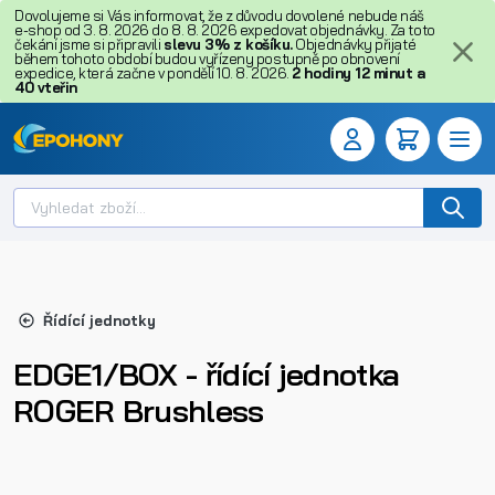
Dovolujeme si Vás informovat, že z důvodu dovolené nebude náš
e-shop od 3. 8. 2026 do 8. 8. 2026 expedovat objednávky. Za toto
čekání jsme si připravili
slevu 3% z košíku.
Objednávky přijaté
během tohoto období budou vyřízeny postupně po obnovení
expedice, která začne v pondělí 10. 8. 2026.
2
hodiny
12
minut
a
40
vteřin
Řídící jednotky
EDGE1/BOX - řídící jednotka
ROGER Brushless