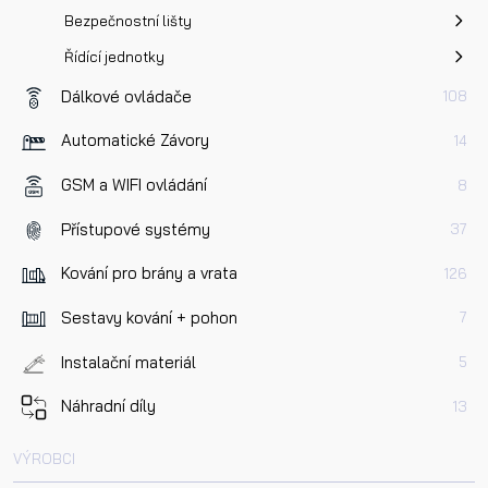
Bezpečnostní lišty
Řídící jednotky
Dálkové ovládače
108
Automatické Závory
14
GSM a WIFI ovládání
8
Přístupové systémy
37
Kování pro brány a vrata
126
Sestavy kování + pohon
7
Instalační materiál
5
Náhradní díly
13
VÝROBCI