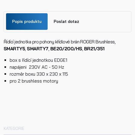
Popis produktu
Poslat dotaz
Řídící jednotka pro pohony křídlové brán ROGER Brushless,
Jméno
SMARTY5
,
SMARTY7
,
BE20/200/HS
,
BR21/351
box s řídící jednotkou EDGE1
Příjmení
napájeni 230V AC - 50 Hz
rozměr boxu 330 x 230 x 115
pro 2 brushless motory
Telefon
E-mail
KATEGORIE