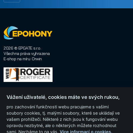
2026 © EPGATE s.r.o.
Všechna práva vyhrazena
E-shop na míru
:
Orwin
Vážení uživatelé, cookies máte ve svých rukou,
pro zachování funkčnosti webu pracujeme s vašimi
soubory cookies, tj. malými soubory, které se ukládají ve
vašem prohlížeči. Některé z nich jsou k fungování webu
Menu
opravdu nezbytné, ale o některých můžete rozhodnout
sami. Necháme to na vás.
Více informací o cookies.