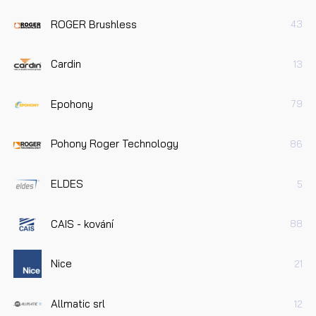
ROGER Brushless
43
Cardin
13
Epohony
79
Pohony Roger Technology
86
ELDES
5
CAIS - kování
88
Nice
21
Allmatic srl
12