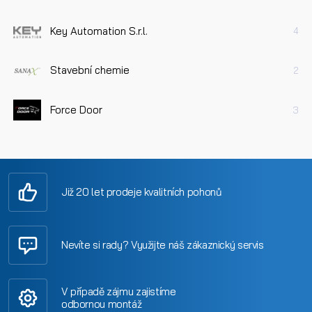
Key Automation S.r.l.
4
Stavební chemie
2
Force Door
3
Již 20 let prodeje kvalitních pohonů
Nevíte si rady? Využijte náš zákaznický servis
V případě zájmu zajistíme
odbornou montáž