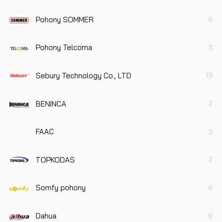
Pohony SOMMER
6
Pohony Telcoma
11
Sebury Technology Co., LTD
13
BENINCA
2
FAAC
3
TOPKODAS
2
Somfy pohony
8
Dahua
9