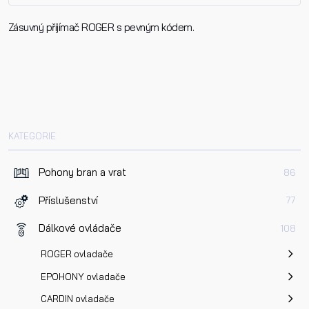
Zásuvný přijímač ROGER s pevným kódem.
Jméno
H93_prijimac.pdf
Příjmení
KATEGORIE
Telefon
Pohony bran a vrat
86
E-mail
Příslušenství
77
Dálkové ovládače
108
Dotaz k produktu
ROGER ovladače
EPOHONY ovladače
CARDIN ovladače