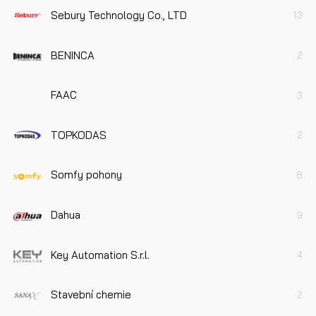
Sebury Technology Co., LTD
13
BENINCA
2
FAAC
3
TOPKODAS
2
Somfy pohony
8
Dahua
9
Key Automation S.r.l.
4
Stavební chemie
2