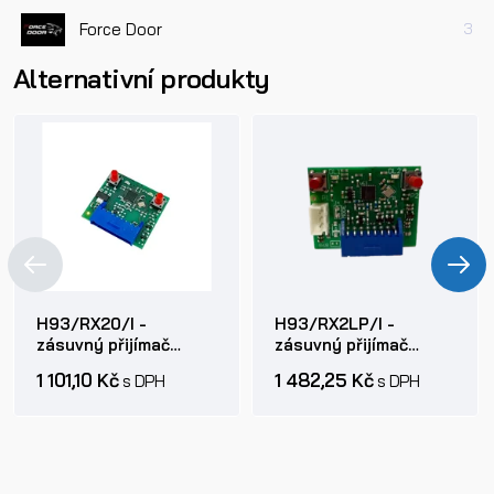
Force Door
3
Alternativní produkty
H93/RX20/I -
H93/RX2LP/I -
zásuvný přijímač
zásuvný přijímač
ROGER Pevný kód
ROGER Pevný kód a
1 101,10 Kč
1 482,25 Kč
s DPH
s DPH
Plovoucí kód