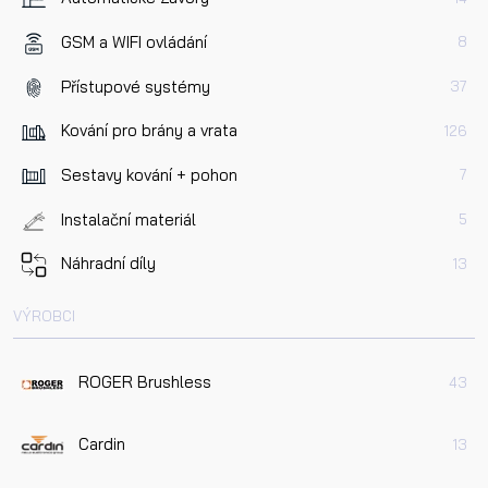
GSM a WIFI ovládání
8
Přístupové systémy
37
Kování pro brány a vrata
126
Sestavy kování + pohon
7
Instalační materiál
5
Náhradní díly
13
VÝROBCI
ROGER Brushless
43
Cardin
13