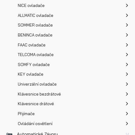
NICE ovladače
ALLMATIC ovladače
Přečetl/a jsem si a jsem srozuměn/a se
Zásadami oc
SOMMER ovladače
osobních údajů
a na základě toho souhlasím se
BENINCA ovladače
zpracováním osobních údajů.
FAAC ovladače
TELCOMA ovladače
Odeslat
SOMFY ovladače
KEY ovladače
Univerzální ovladače
Klávesnice bezdrátové
Klávesnice drátové
Přijímače
Ovládání osvětlení
Automatické Závory
14