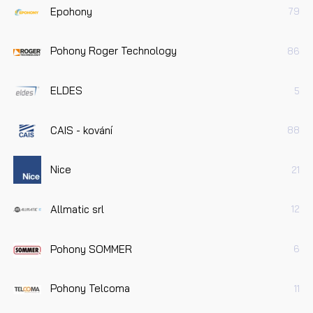
Epohony
79
Pohony Roger Technology
86
ELDES
5
CAIS - kování
88
Nice
21
Allmatic srl
12
Pohony SOMMER
6
Pohony Telcoma
11