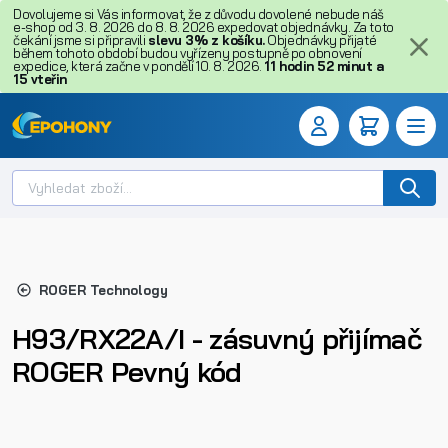
Dovolujeme si Vás informovat, že z důvodu dovolené nebude náš
e-shop od 3. 8. 2026 do 8. 8. 2026 expedovat objednávky. Za toto
čekání jsme si připravili
slevu 3% z košíku.
Objednávky přijaté
během tohoto období budou vyřízeny postupně po obnovení
expedice, která začne v pondělí 10. 8. 2026.
11
hodin
52
minut
a
15
vteřin
ROGER Technology
H93/RX22A/I - zásuvný přijímač
ROGER Pevný kód