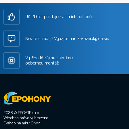
Již 20 let prodeje kvalitních pohonů
Nevíte si rady? Využijte náš zákaznický servis
V případě zájmu zajistíme
odbornou montáž
2026 © EPGATE s.r.o.
Všechna práva vyhrazena
E-shop na míru
:
Orwin