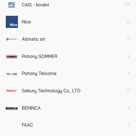
CAIS - kování
88
Nice
21
Allmatic srl
12
Pohony SOMMER
6
Pohony Telcoma
11
Sebury Technology Co., LTD
13
BENINCA
2
FAAC
3