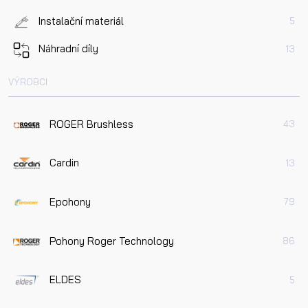
Instalační materiál
5
Náhradní díly
13
VÝROBCI
ROGER Brushless
43
Cardin
13
Epohony
79
Pohony Roger Technology
86
ELDES
5