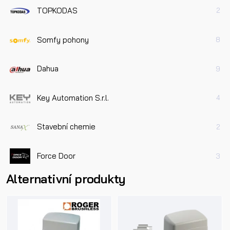
TOPKODAS
2
Somfy pohony
8
Dahua
9
Key Automation S.r.l.
4
Stavební chemie
2
Force Door
3
Alternativní produkty