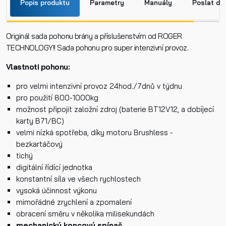
Popis produktu
Parametry
Manuály
Poslat do
Originál sada pohonu brány a příslušenstvím od ROGER
Jméno
TECHNOLOGY!! Sada pohonu pro super intenzivní provoz.
B70 1DC řídící jednotka.pdf
Vlastnoti pohonu:
Příjmení
pro velmi intenzivní provoz 24hod./7dnů v týdnu
Rozměry.pdf
pro použití 800-1000kg
možnost připojit založní zdroj (baterie BT12V12, a dobíjecí
Telefon
karty B71/BC)
velmi nízká spotřeba, díky motoru Brushless -
bezkartáčový
tichý
E-mail
digitální řídící jednotka
konstantní síla ve všech rychlostech
vysoká účinnost výkonu
Dotaz k produktu
mimořádné zrychlení a zpomalení
obracení směru v několika milisekundách
mechanický koncový spínač