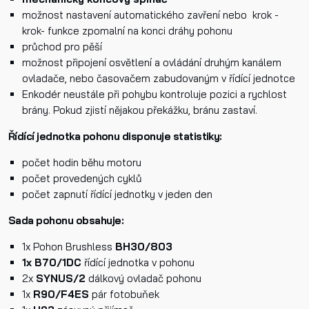
možnost nastavení automatického zavření nebo krok -
krok- funkce zpomalní na konci dráhy pohonu
průchod pro pěší
možnost připojení osvětlení a ovládání druhým kanálem
Přečetl/a jsem si a jsem srozuměn/a se
Zásadami oc
ovladače, nebo časovačem zabudovaným v řídící jednotce
osobních údajů
a na základě toho souhlasím se
Enkodér neustále při pohybu kontroluje pozici a rychlost
zpracováním osobních údajů.
brány. Pokud zjistí nějakou překážku, bránu zastaví.
Řídící jednotka pohonu disponuje statistiky:
Odeslat
počet hodin běhu motoru
počet provedených cyklů
počet zapnutí řídící jednotky v jeden den
Sada pohonu obsahuje:
1x Pohon Brushless
BH30/803
1x
B70/1DC
řídící jednotka v pohonu
2x
SYNUS/2
dálkový ovladač pohonu
1x
R90/F4ES
pár fotobuňek