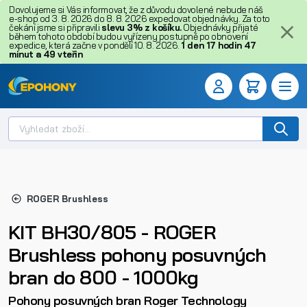
Dovolujeme si Vás informovat, že z důvodu dovolené nebude náš
e-shop od 3. 8. 2026 do 8. 8. 2026 expedovat objednávky. Za toto
čekání jsme si připravili
slevu 3% z košíku.
Objednávky přijaté
během tohoto období budou vyřízeny postupně po obnovení
expedice, která začne v pondělí 10. 8. 2026.
1
den
17
hodin
47
minut
a
48
vteřin
ROGER Brushless
KIT BH30/805 - ROGER
Brushless pohony posuvných
bran do 800 - 1000kg
Pohony posuvných bran Roger Technology