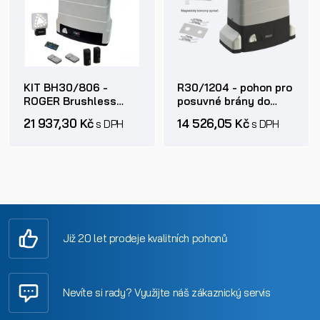
KIT BH30/806 -
R30/1204 - pohon pro
ROGER Brushless
posuvné brány do
pohony posuvných
1200kg
21 937,30 Kč
14 526,05 Kč
s DPH
s DPH
bran do 800 - 1000kg
Již 20 let prodeje kvalitních pohonů
Nevíte si rady? Využijte náš zákaznický servis