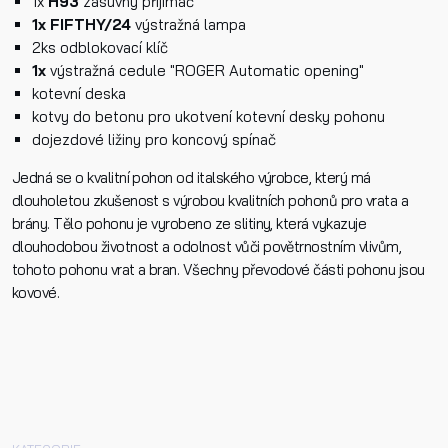
1x
H93
zásuvný přijímač
1x FIFTHY/24
výstražná lampa
2ks odblokovací klíč
1x
výstražná cedule "ROGER Automatic opening"
kotevní deska
kotvy do betonu pro ukotvení kotevní desky pohonu
dojezdové ližiny pro koncový spínač
Jedná se o kvalitní pohon od italského výrobce, který má
dlouholetou zkušenost s výrobou kvalitních pohonů pro vrata a
brány. Tělo pohonu je vyrobeno ze slitiny, která vykazuje
dlouhodobou životnost a odolnost vůči povětrnostním vlivům,
tohoto pohonu vrat a bran. Všechny převodové části pohonu jsou
kovové.