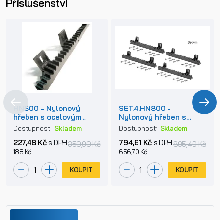
Příslušenství
HN800 - Nylonový
SET.4.HN800 -
hřeben s ocelovým
Nylonový hřeben s
jádrem do hmotnosti
ocelovým jádrem do
Dostupnost:
Skladem
Dostupnost:
Skladem
800kg
hmotnosti 800kg
227,48 Kč
s DPH
794,61 Kč
s DPH
350,90 Kč
895,40 Kč
188 Kč
656,70 Kč
KOUPIT
KOUPIT