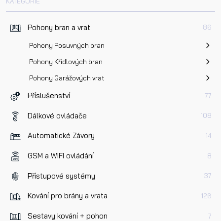
KATEGORIE
Pohony bran a vrat
86
Pohony Posuvných bran
Pohony Křídlových bran
Pohony Garážových vrat
Příslušenství
77
Dálkové ovládače
108
Automatické Závory
14
GSM a WIFI ovládání
8
Přístupové systémy
37
Kování pro brány a vrata
126
Sestavy kování + pohon
7