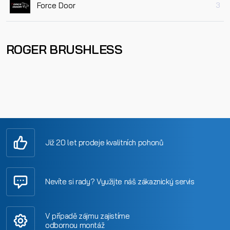
Force Door
3
ROGER BRUSHLESS
Již 20 let prodeje kvalitních pohonů
Nevíte si rady? Využijte náš zákaznický servis
V případě zájmu zajistíme
odbornou montáž