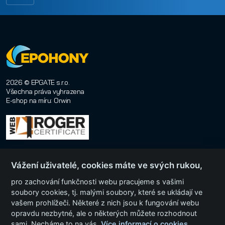
2026 © EPGATE s.r.o.
Všechna práva vyhrazena
E-shop na míru
:
Orwin
Vážení uživatelé, cookies máte ve svých rukou,
pro zachování funkčnosti webu pracujeme s vašimi
soubory cookies, tj. malými soubory, které se ukládají ve
Menu
vašem prohlížeči. Některé z nich jsou k fungování webu
opravdu nezbytné, ale o některých můžete rozhodnout
sami. Necháme to na vás.
Více informací o cookies.