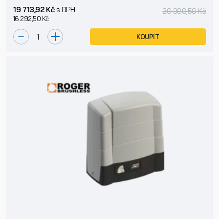
19 713,92 Kč
s DPH
20 388,50 Kč
16 292,50 Kč
KOUPIT