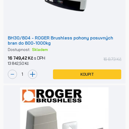
BH30/804 - ROGER Brushless pohony posuvných
bran do 800-1000kg
Dostupnost:
Skladem
16 749,42 Kč
s DPH
16 873 Kč
13 842,50 Kč
KOUPIT