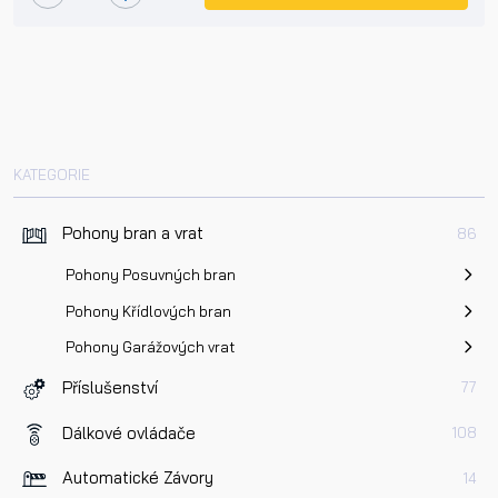
KATEGORIE
Pohony bran a vrat
86
Pohony Posuvných bran
Pohony Křídlových bran
Pohony Garážových vrat
Příslušenství
77
Dálkové ovládače
108
Automatické Závory
14