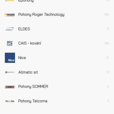
Epohony
79
Pohony Roger Technology
86
ELDES
5
CAIS - kování
88
Nice
21
Allmatic srl
12
Pohony SOMMER
6
Pohony Telcoma
11