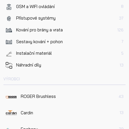
GSM a WIFI ovládání
8
Přístupové systémy
37
Kování pro brány a vrata
126
Sestavy kování + pohon
7
Instalační materiál
5
Náhradní díly
13
VÝROBCI
ROGER Brushless
43
Cardin
13