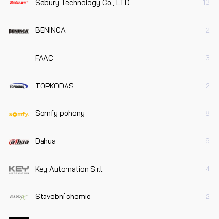
Sebury Technology Co., LTD
13
BENINCA
2
FAAC
3
TOPKODAS
2
Somfy pohony
8
Dahua
9
Key Automation S.r.l.
4
Stavební chemie
2