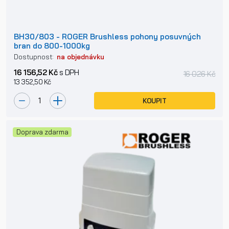
BH30/803 - ROGER Brushless pohony posuvných
bran do 800-1000kg
Dostupnost:
na objednávku
16 156,52 Kč
s DPH
16 026 Kč
13 352,50 Kč
KOUPIT
Doprava zdarma