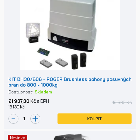
KIT BH30/806 - ROGER Brushless pohony posuvných
bran do 800 - 1000kg
Dostupnost:
Skladem
21 937,30 Kč
s DPH
16 335 Kč
18 130 Kč
KOUPIT
Novinka