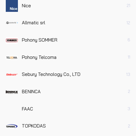
Nice
21
Allmatic srl
12
Pohony SOMMER
6
Pohony Telcoma
11
Sebury Technology Co., LTD
13
BENINCA
2
FAAC
3
TOPKODAS
2