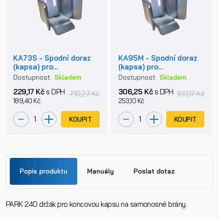
KA73S - Spodní doraz
KA95M - Spodní doraz
(kapsa) pro
(kapsa) pro
samonosnou posuvnou
samonosnou posuvnou
Dostupnost:
Skladem
Dostupnost:
Skladem
bránu
bránu
229,17 Kč
s DPH
306,25 Kč
s DPH
710,27 Kč
819,17 Kč
189,40 Kč
253,10 Kč
KOUPIT
KOUPIT
Popis produktu
Manuály
Poslat dotaz
PARK 240 držák pro koncovou kapsu na samonosné brány.
Jméno
PARK 240.pdf