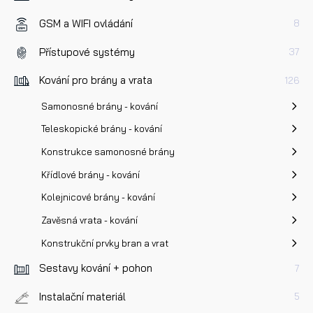
Přečetl/a jsem si a jsem srozuměn/a se
Zásadami oc
GSM a WIFI ovládání
osobních údajů
a na základě toho souhlasím se
8
zpracováním osobních údajů.
Přístupové systémy
37
Kování pro brány a vrata
126
Odeslat
Samonosné brány - kování
Teleskopické brány - kování
Konstrukce samonosné brány
Křídlové brány - kování
Kolejnicové brány - kování
Zavěsná vrata - kování
Konstrukční prvky bran a vrat
Sestavy kování + pohon
7
Instalační materiál
5