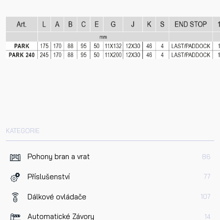
Příjmení
Telefon
E-mail
KATEGORIE
Dotaz k produktu
Pohony bran a vrat
86
Příslušenství
77
Dálkové ovládače
107
Automatické Závory
14