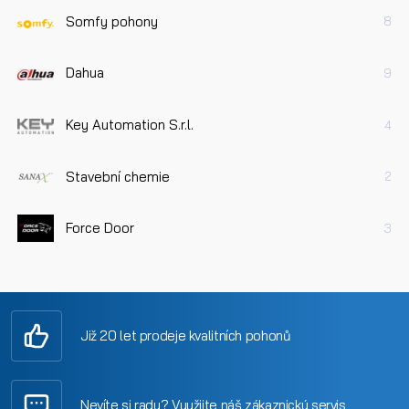
Somfy pohony
8
Dahua
9
Key Automation S.r.l.
4
Stavební chemie
2
Force Door
3
Již 20 let prodeje kvalitních pohonů
Nevíte si rady? Využijte náš zákaznický servis