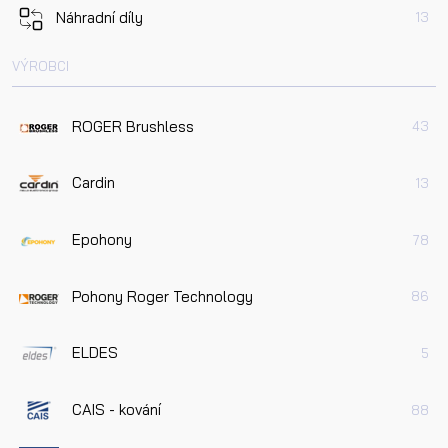
Náhradní díly
13
VÝROBCI
ROGER Brushless
43
Cardin
13
Epohony
78
Pohony Roger Technology
86
ELDES
5
CAIS - kování
88