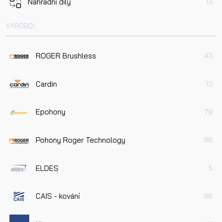
Náhradní díly
13
VÝROBCI
ROGER Brushless
43
Cardin
13
Epohony
79
Pohony Roger Technology
86
ELDES
5
CAIS - kování
88