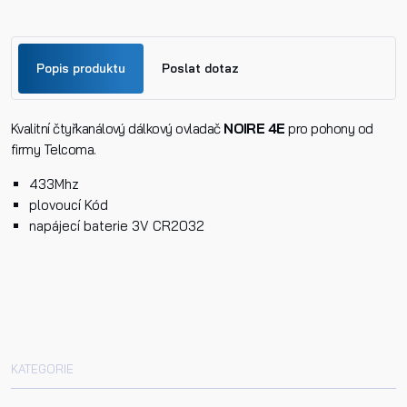
Popis produktu
Poslat dotaz
Kvalitní čtyřkanálový dálkový ovladač
Jméno
NOIRE 4E
pro pohony od
firmy Telcoma.
433Mhz
Příjmení
plovoucí Kód
napájecí baterie 3V CR2032
Telefon
E-mail
KATEGORIE