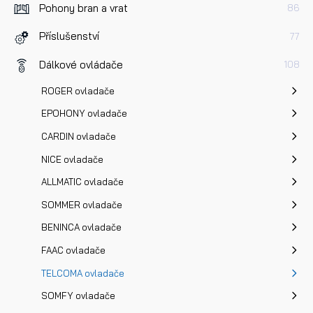
Pohony bran a vrat
86
Dotaz k produktu
Příslušenství
77
Dálkové ovládače
108
ROGER ovladače
EPOHONY ovladače
Přečetl/a jsem si a jsem srozuměn/a se
Zásadami oc
CARDIN ovladače
osobních údajů
a na základě toho souhlasím se
NICE ovladače
zpracováním osobních údajů.
ALLMATIC ovladače
Odeslat
SOMMER ovladače
BENINCA ovladače
FAAC ovladače
TELCOMA ovladače
SOMFY ovladače