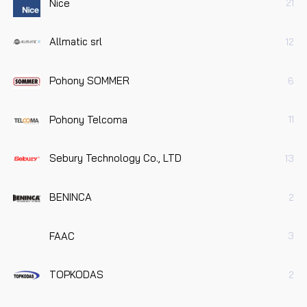
Nice
21
Allmatic srl
12
Pohony SOMMER
6
Pohony Telcoma
11
Sebury Technology Co., LTD
13
BENINCA
2
FAAC
3
TOPKODAS
2