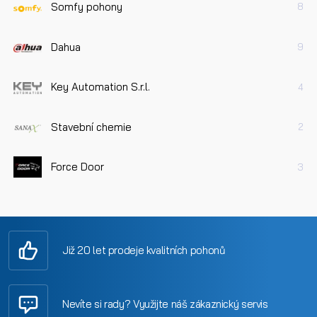
Somfy pohony
8
Dahua
9
Key Automation S.r.l.
4
Stavební chemie
2
Force Door
3
Již 20 let prodeje kvalitních pohonů
Nevíte si rady? Využijte náš zákaznický servis