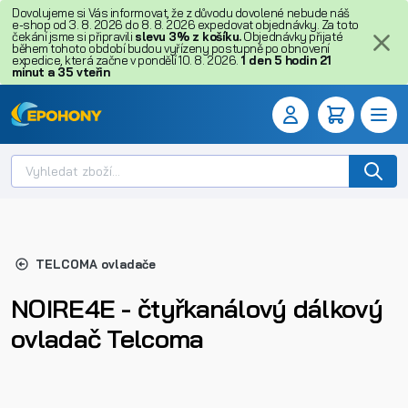
Dovolujeme si Vás informovat, že z důvodu dovolené nebude náš
e-shop od 3. 8. 2026 do 8. 8. 2026 expedovat objednávky. Za toto
čekání jsme si připravili
slevu 3% z košíku.
Objednávky přijaté
během tohoto období budou vyřízeny postupně po obnovení
expedice, která začne v pondělí 10. 8. 2026.
1
den
5
hodin
21
minut
a
35
vteřin
TELCOMA ovladače
NOIRE4E - čtyřkanálový dálkový
ovladač Telcoma