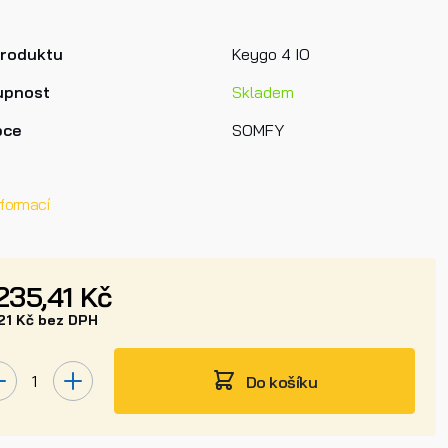
produktu
Keygo 4 IO
upnost
Skladem
bce
SOMFY
nformací
 235,41 Kč
021 Kč bez DPH
Do košíku