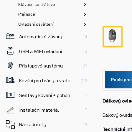
Klávesnice drátové
Přijímače
Ovládání osvětlení
Automatické Závory
14
GSM a WIFI ovládání
8
Přístupové systémy
37
Popis pro
Kování pro brány a vrata
126
Sestavy kování + pohon
7
Dálkový ovla
Jméno
Instalační materiál
5
Dálkový ovlada
Náhradní díly
13
Telefo
Technické in