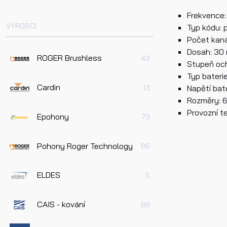
Frekvence
VÝROBCI
Typ kódu: 
Dotaz 
Počet kaná
Dosah: 30 
ROGER Brushless
43
Stupeň och
Typ bateri
Cardin
13
Napětí bate
Rozměry: 6
Provozní te
Epohony
79
Pře
úda
Pohony Roger Technology
86
Odes
ELDES
5
CAIS - kování
88