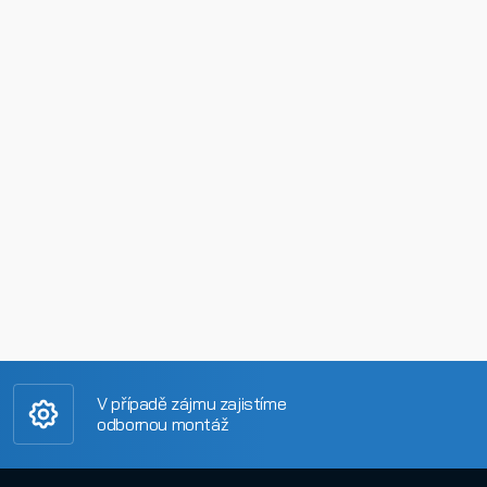
V případě zájmu zajistíme
odbornou montáž