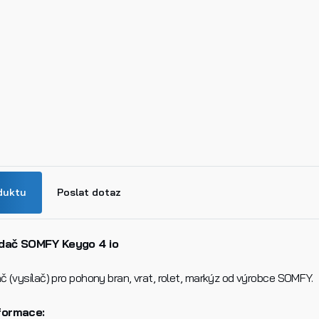
duktu
Poslat dotaz
dač SOMFY Keygo 4 io
č (vysílač) pro pohony bran, vrat, rolet, markýz od výrobce SOMFY.
n
formace: