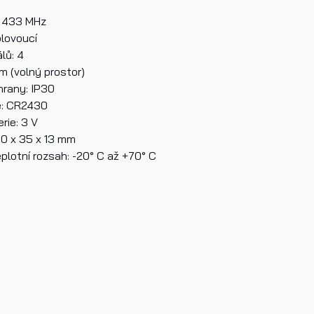
: 433 MHz
plovoucí
k produktu
lů: 4
m (volný prostor)
rany: IP30
e: CR2430
rie: 3 V
0 x 35 x 13 mm
plotní rozsah: -20° C až +70° C
četl/a jsem si a jsem srozuměn/a se
Zásadami ochrany osobn
jů.
lat