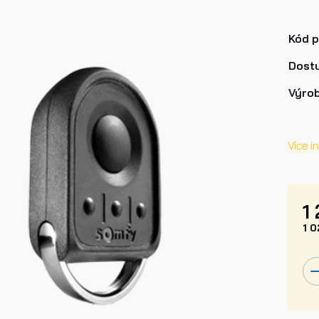
Kód 
Dost
Výro
Více i
1
1 