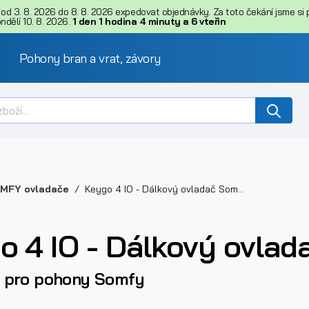
d 3. 8. 2026 do 8. 8. 2026 expedovat objednávky. Za toto čekání jsme si př
dělí 10. 8. 2026.
1
den
1
hodina
4
minuty
a
5
vteřin
Pohony bran a vrat, závory
MFY ovladače
Keygo 4 IO - Dálkový ovladač Somfy IO
o 4 IO - Dálkový ovlad
 pro pohony Somfy