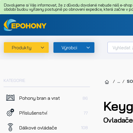
Dovolujeme si Vás informovat, že z důvodu dovolené nebude náš e-shop o
období budou vyřízeny postupně po obnovení expedice, která začne v pon
Produkty
Výrobci
KATEGORIE
...
SO
Pohony bran a vrat
86
Keyg
Příslušenství
77
Ovladače
Dálkové ovládače
108