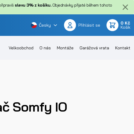
ipravili
slevu 3% z košíku.
Objednávky přijaté během tohoto
0 Kč
Česky
Přihlásit se
Košík
Velkoobchod
O nás
Montáže
Garážová vrata
Kontakt
ač Somfy IO