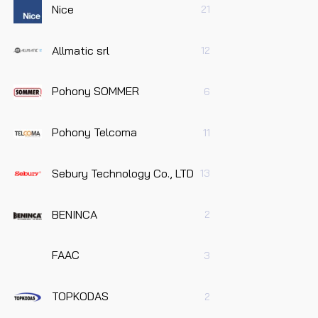
Nice
21
Allmatic srl
12
Pohony SOMMER
6
Pohony Telcoma
11
Sebury Technology Co., LTD
13
BENINCA
2
FAAC
3
TOPKODAS
2