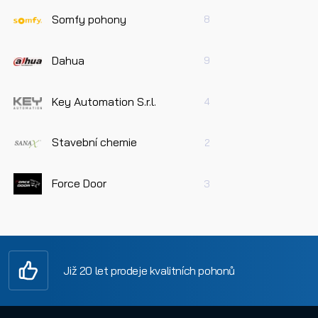
Somfy pohony
8
Dahua
9
Key Automation S.r.l.
4
Stavební chemie
2
Force Door
3
Již 20 let prodeje kvalitních pohonů