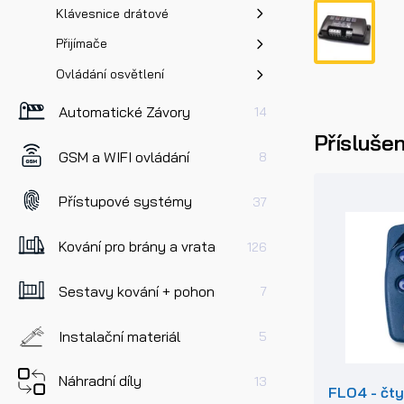
Klávesnice drátové
Přijímače
Ovládání osvětlení
Automatické Závory
14
Příslušen
GSM a WIFI ovládání
8
Přístupové systémy
37
Kování pro brány a vrata
126
Sestavy kování + pohon
7
Instalační materiál
5
Náhradní díly
13
FLO4 - čt