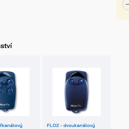
ství
yřkanálový
FLO2 - dvoukanálový