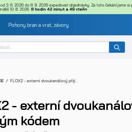
d 3. 8. 2026 do 8. 8. 2026 expedovat objednávky. Za toto čekání jsme si př
dělí 10. 8. 2026.
8
hodin
42
minut
a
48
vteřin
Pohony bran a vrat, závory
CE
FLOX2 - externí dvoukanálový přijímač NICE s pevným kódem
2 - externí dvoukanálo
ným kódem