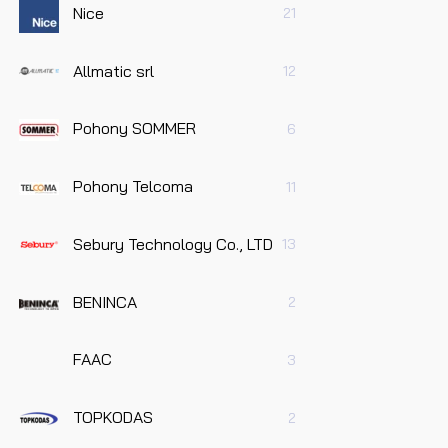
Nice
21
Dotaz 
Allmatic srl
12
Pohony SOMMER
6
Pohony Telcoma
11
Pře
úda
Sebury Technology Co., LTD
13
Odes
BENINCA
2
FAAC
3
TOPKODAS
2