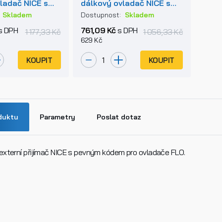
ladač NICE s
dálkový ovladač NICE s
ódem
pevným kódem
:
Skladem
Dostupnost:
Skladem
s DPH
761,09 Kč
s DPH
1 177,33 Kč
1 056,33 Kč
629 Kč
KOUPIT
KOUPIT
duktu
Parametry
Poslat dotaz
xterní přijímač NICE s pevným kódem pro ovladače FLO.
n