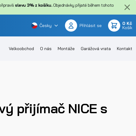
ipravili
slevu 3% z košíku.
Objednávky přijaté během tohoto
0 Kč
Česky
Přihlásit se
Košík
Velkoobchod
O nás
Montáže
Garážová vrata
Kontakt
vý přijímač NICE s