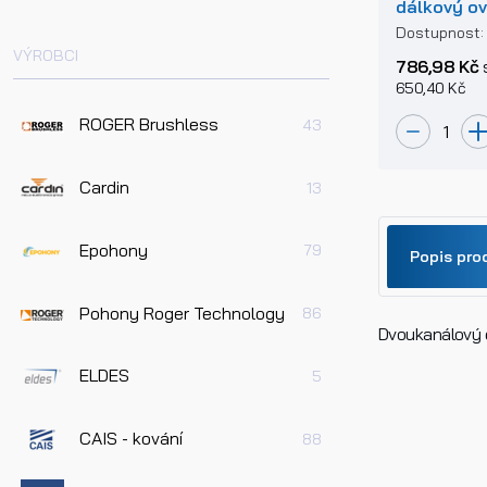
dálkový ov
pevným k
Dostupnost
VÝROBCI
786,98 Kč
650,40 Kč
ROGER Brushless
43
Cardin
13
Epohony
79
Popis pro
Pohony Roger Technology
86
Dvoukanálový e
Jméno
ELDES
5
Telefo
CAIS - kování
88