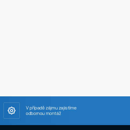
V případě zájmu zajistíme
odbornou montáž