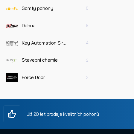
Somfy pohony
8
Dahua
9
Key Automation S.r.l.
4
Stavební chemie
2
Force Door
3
Již 20 let prodeje kvalitních pohonů