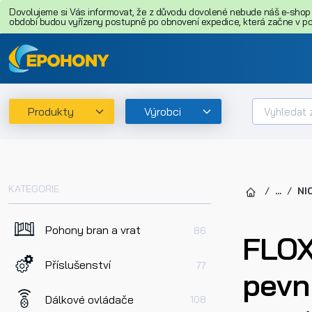
Dovolujeme si Vás informovat, že z důvodu dovolené nebude náš e-shop o
období budou vyřízeny postupně po obnovení expedice, která začne v pon
Produkty
Výrobci
KATEGORIE
...
NI
Pohony bran a vrat
86
FLOX
Příslušenství
77
pev
Dálkové ovládače
108