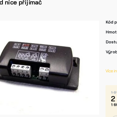
d nice přijímač
Kód 
Hmot
Dost
Výro
Více i
1 8
2
1 