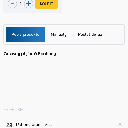
KOUPIT
Popis produktu
Manuály
Poslat dotaz
Zásuvný přijímač Epohony
Jméno
FITI_přijímač_manual.pdf
Příjmení
Telefon
KATEGORIE
E-mail
Pohony bran a vrat
86