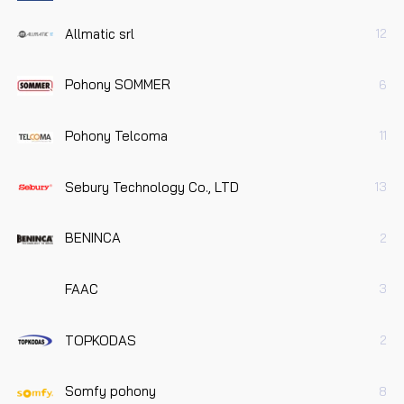
Allmatic srl
12
Pohony SOMMER
6
Pohony Telcoma
11
Sebury Technology Co., LTD
13
BENINCA
2
FAAC
3
TOPKODAS
2
Somfy pohony
8