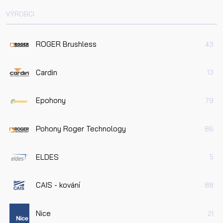
VÝROBCI
ROGER Brushless
43
Cardin
13
Epohony
79
Pohony Roger Technology
86
ELDES
5
CAIS - kování
88
Nice
21