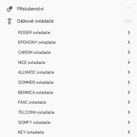
Příslušenství
77
Dotaz k produktu
Dálkové ovládače
108
ROGER ovladače
EPOHONY ovladače
CARDIN ovladače
NICE ovladače
Přečetl/a jsem si a jsem srozuměn/a se
Zásadami oc
ALLMATIC ovladače
osobních údajů
a na základě toho souhlasím se
SOMMER ovladače
zpracováním osobních údajů.
BENINCA ovladače
FAAC ovladače
Odeslat
TELCOMA ovladače
SOMFY ovladače
KEY ovladače