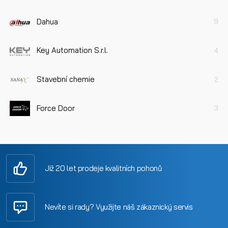
Dahua
9
Key Automation S.r.l.
4
Stavební chemie
2
Force Door
3
Již 20 let prodeje kvalitních pohonů
Nevíte si rady? Využijte náš zákaznický servis