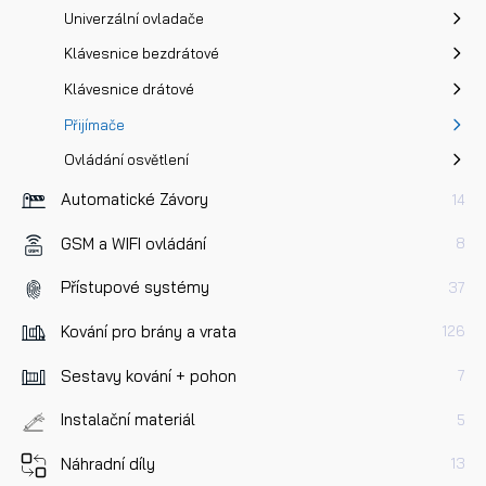
Univerzální ovladače
Klávesnice bezdrátové
Klávesnice drátové
Přijímače
Ovládání osvětlení
Automatické Závory
14
GSM a WIFI ovládání
8
Přístupové systémy
37
Kování pro brány a vrata
126
Sestavy kování + pohon
7
Instalační materiál
5
Náhradní díly
13