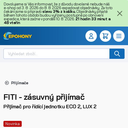
Dovolujeme si Vás informovat, že z důvodu dovolené nebude náš
e-shop od 3. 8. 2026 do 8. 8. 2026 expedovat objednávky. Za toto
čekání jsme si připravili
slevu 3% z košíku.
Objednávky přijaté
během tohoto období budou vyřízeny postupně po obnovení
expedice, která začne v pondělí 10. 8. 2026.
21
hodin
33
minut
a
48
vteřin
Přijímače
FITI - zásuvný přijímač
Přijímač pro řídící jednotku ECO 2, LUX 2
Novinka