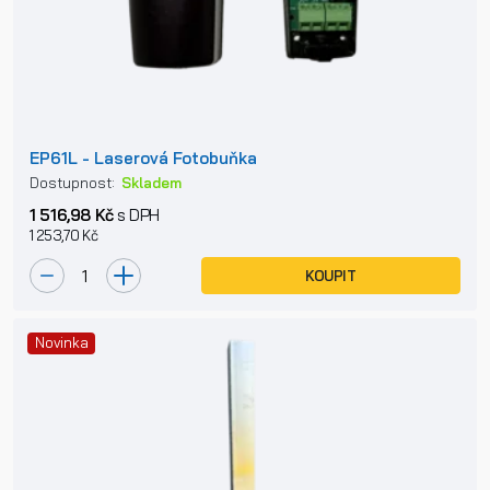
EP61L - Laserová Fotobuňka
Dostupnost:
Skladem
1 516,98 Kč
s DPH
1 253,70 Kč
KOUPIT
Novinka