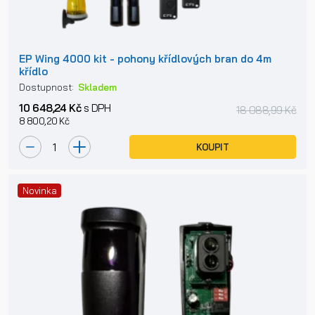
EP Wing 4000 kit - pohony křídlových bran do 4m
křídlo
Dostupnost:
Skladem
10 648,24 Kč
s DPH
18 088,99 Kč
8 800,20 Kč
KOUPIT
Novinka