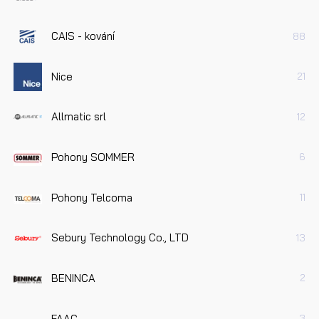
CAIS - kování
88
Nice
21
Allmatic srl
12
Pohony SOMMER
6
Pohony Telcoma
11
Sebury Technology Co., LTD
13
BENINCA
2
FAAC
3