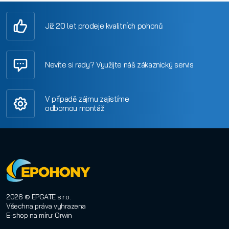
Již 20 let prodeje kvalitních pohonů
Nevíte si rady? Využijte náš zákaznický servis
V případě zájmu zajistíme
odbornou montáž
2026 © EPGATE s.r.o.
Všechna práva vyhrazena
E-shop na míru
:
Orwin