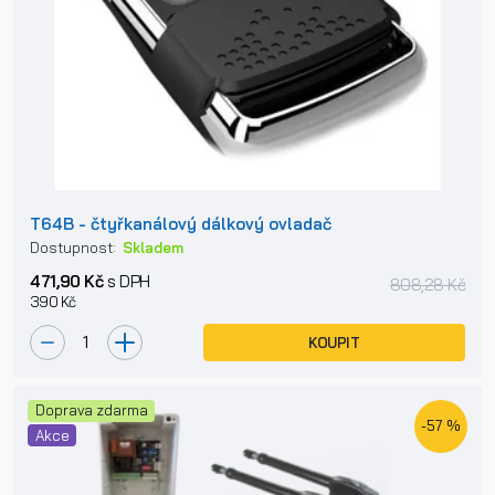
T64B - čtyřkanálový dálkový ovladač
Dostupnost:
Skladem
471,90 Kč
s DPH
808,28 Kč
390 Kč
KOUPIT
Doprava zdarma
-57 %
Akce