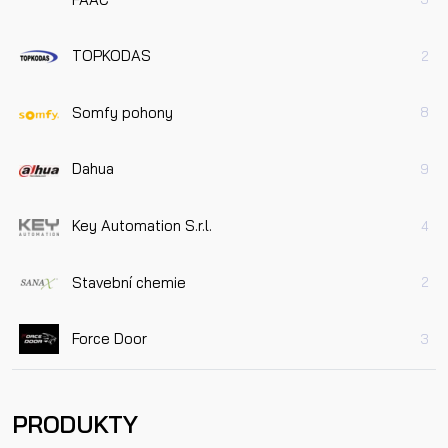
TOPKODAS
2
Somfy pohony
8
Dahua
9
Key Automation S.r.l.
4
Stavební chemie
2
Force Door
3
PRODUKTY