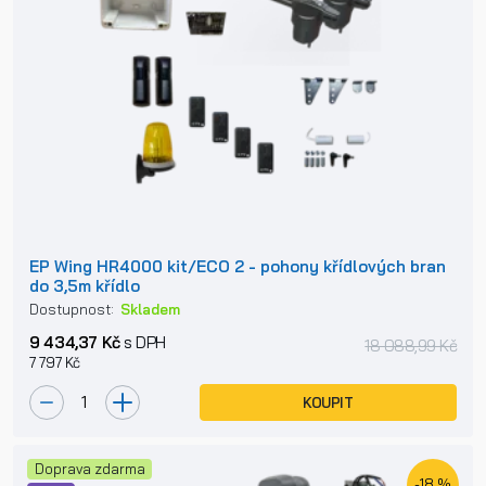
EP Wing HR4000 kit/ECO 2 - pohony křídlových bran
do 3,5m křídlo
Dostupnost:
Skladem
9 434,37 Kč
s DPH
18 088,99 Kč
7 797 Kč
KOUPIT
Doprava zdarma
-18 %