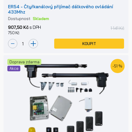
ER54 - Čtyřkanálový přijímač dálkového ovládání
433Mhz
Dostupnost:
Skladem
907,50 Kč
s DPH
1 141 Kč
750 Kč
KOUPIT
Doprava zdarma
-51 %
Akce