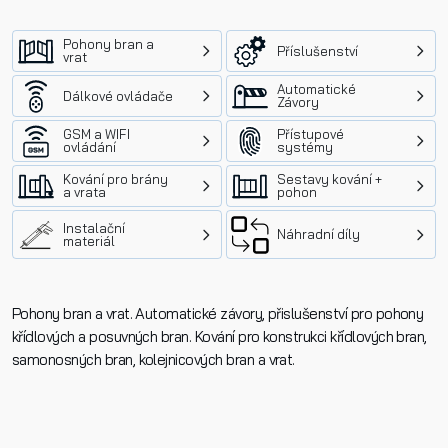
Pohony bran a
Příslušenství
vrat
Automatické
Dálkové ovládače
Závory
GSM a WIFI
Přístupové
ovládání
systémy
Kování pro brány
Sestavy kování +
a vrata
pohon
Instalační
Náhradní díly
materiál
Pohony bran a vrat. Automatické závory, přislušenství pro pohony
křídlových a posuvných bran. Kování pro konstrukci křídlových bran,
samonosných bran, kolejnicových bran a vrat.