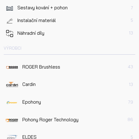
Sestavy kování + pohon
7
Instalační materiál
5
Náhradní díly
13
VÝROBCI
ROGER Brushless
43
Cardin
13
Epohony
79
Pohony Roger Technology
86
ELDES
5