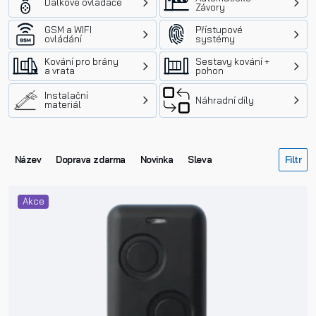
Dálkové ovládače
Závory
GSM a WIFI
Přístupové
ovládání
systémy
Kování pro brány
Sestavy kování +
a vrata
pohon
Instalační
Náhradní díly
materiál
Název
Doprava zdarma
Novinka
Sleva
Akce