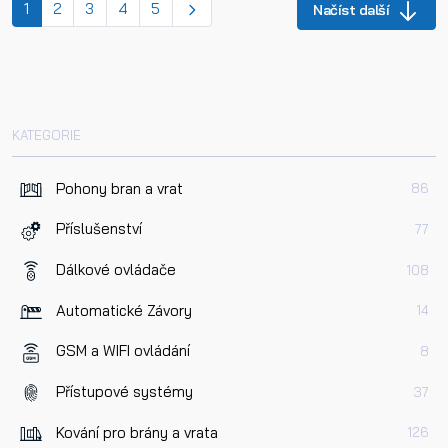
(current)
1
2
3
4
5
Načíst další
KATEGORIE
Pohony bran a vrat
86
Příslušenství
77
Dálkové ovládače
108
Automatické Závory
14
GSM a WIFI ovládání
8
Přístupové systémy
37
Kování pro brány a vrata
126