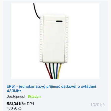
ER51 - jednokanálový přijímač dálkového ovládání
433Mhz
Dostupnost:
Skladem
581,04 Kč
s DPH
1 020 Kč
480,20 Kč