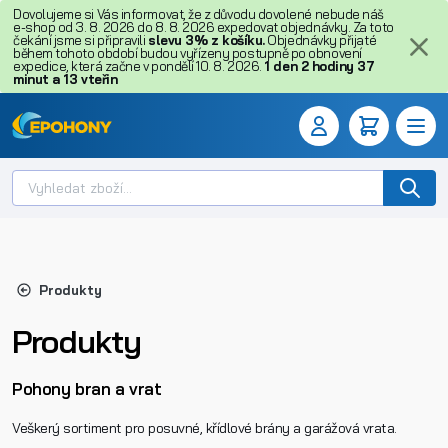
Dovolujeme si Vás informovat, že z důvodu dovolené nebude náš
e-shop od 3. 8. 2026 do 8. 8. 2026 expedovat objednávky. Za toto
čekání jsme si připravili
slevu 3% z košíku.
Objednávky přijaté
během tohoto období budou vyřízeny postupně po obnovení
expedice, která začne v pondělí 10. 8. 2026.
1
den
2
hodiny
37
minut
a
12
vteřin
Produkty
Produkty
Pohony bran a vrat
Veškerý sortiment pro posuvné, křídlové brány a garážová vrata.