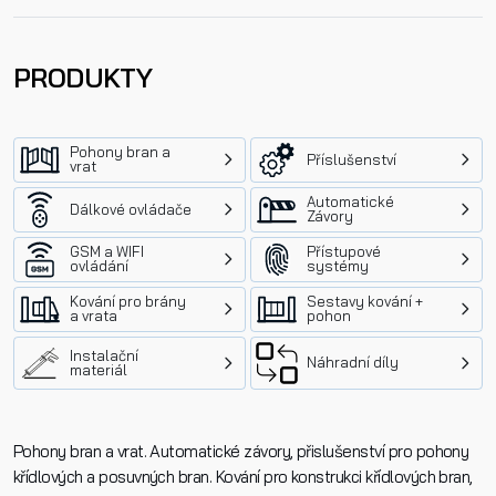
PRODUKTY
Pohony bran a
Příslušenství
vrat
Automatické
Dálkové ovládače
Závory
GSM a WIFI
Přístupové
ovládání
systémy
Kování pro brány
Sestavy kování +
a vrata
pohon
Instalační
Náhradní díly
materiál
Pohony bran a vrat. Automatické závory, přislušenství pro pohony
křídlových a posuvných bran. Kování pro konstrukci křídlových bran,