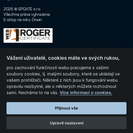
2026 © EPGATE s.r.o.
Všechna práva vyhrazena
E-shop na míru
:
Orwin
Vážení uživatelé, cookies máte ve svých rukou,
pro zachování funkčnosti webu pracujeme s vašimi
soubory cookies, tj. malými soubory, které se ukládají ve
vašem prohlížeči. Některé z nich jsou k fungování webu
Menu
opravdu nezbytné, ale o některých můžete rozhodnout
sami. Necháme to na vás.
Více informací o cookies.
Kategorie produktů
Přijmout vše
Upravit nastavení