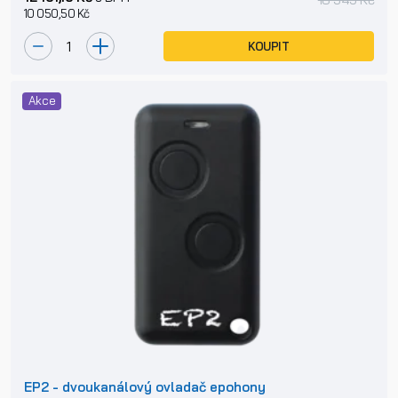
10 050,50 Kč
KOUPIT
Akce
EP2 - dvoukanálový ovladač epohony