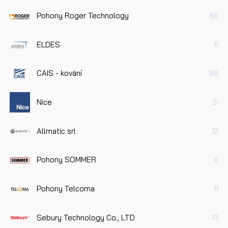
Pohony Roger Technology
86
ELDES
5
CAIS - kování
88
Nice
21
Allmatic srl
12
Pohony SOMMER
6
Pohony Telcoma
11
Sebury Technology Co., LTD
13