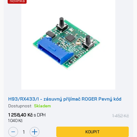
Novinka
H93/RX433/I - zásuvný přijímač ROGER Pevný kód
Dostupnost:
Skladem
1 258,40 Kč
s DPH
1 452 Kč
1 040 Kč
KOUPIT