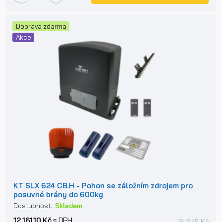
Doprava zdarma
Akce
KT SLX 624 CB.H - Pohon se záložním zdrojem pro
posuvné brány do 600kg
Dostupnost:
Skladem
12 161,10 Kč
s DPH
18 345 Kč