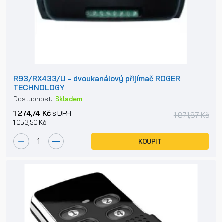
R93/RX433/U - dvoukanálový přijímač ROGER
TECHNOLOGY
Dostupnost:
Skladem
1 274,74 Kč
s DPH
1 871,87 Kč
1 053,50 Kč
KOUPIT