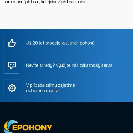
samonosných bran, kolejnicových bran a vrat.
Již 20 let prodeje kvalitních pohonů
Nevíte si rady? Využijte náš zákaznický servis
V případě zájmu zajistíme
odbornou montáž