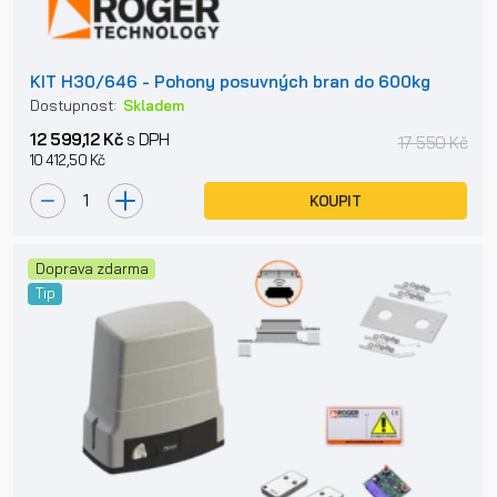
KIT H30/646 - Pohony posuvných bran do 600kg
Dostupnost:
Skladem
12 599,12 Kč
s DPH
17 550 Kč
10 412,50 Kč
KOUPIT
Doprava zdarma
Tip