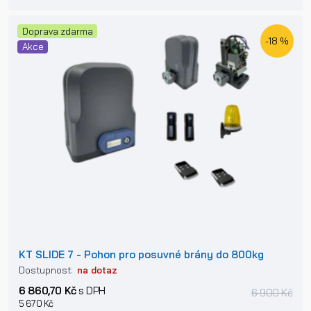
Doprava zdarma
-18 %
Akce
KT SLIDE 7 - Pohon pro posuvné brány do 800kg
Dostupnost:
na dotaz
6 860,70 Kč
s DPH
6 900 Kč
5 670 Kč