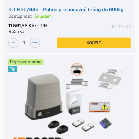
KIT H30/645 - Pohon pro posuvné brány do 600kg
Dostupnost:
Skladem
11 561,55 Kč
s DPH
17 220 Kč
9 555 Kč
KOUPIT
Doprava zdarma
Tip