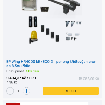
EP Wing HR4000 kit/ECO 2 - pohony křídlových bran
do 3,5m křídlo
Dostupnost:
Skladem
9 434,37 Kč
s DPH
18 088,99 Kč
7 797 Kč
KOUPIT