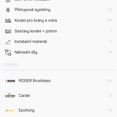
Přístupové systémy
37
Kování pro brány a vrata
126
Sestavy kování + pohon
7
Instalační materiál
5
Náhradní díly
13
VÝROBCI
ROGER Brushless
43
Cardin
13
Epohony
79