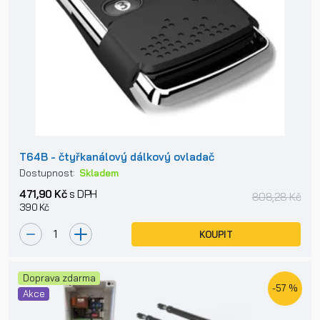
T64B - čtyřkanálový dálkový ovladač
Dostupnost:
Skladem
471,90 Kč
s DPH
808,28 Kč
390 Kč
KOUPIT
Doprava zdarma
-57 %
Akce