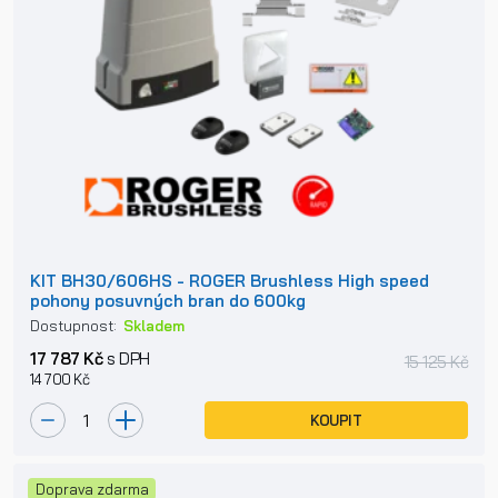
KIT BH30/606HS - ROGER Brushless High speed
pohony posuvných bran do 600kg
Dostupnost:
Skladem
17 787 Kč
s DPH
15 125 Kč
14 700 Kč
KOUPIT
Doprava zdarma