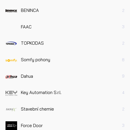
BENINCA
2
FAAC
3
TOPKODAS
2
Somfy pohony
8
Dahua
9
Key Automation S.r.l.
4
Stavební chemie
2
Force Door
3