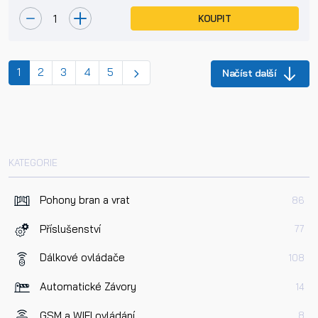
KOUPIT
(current)
1
2
3
4
5
Načíst další
KATEGORIE
Pohony bran a vrat
86
Příslušenství
77
Dálkové ovládače
108
Automatické Závory
14
GSM a WIFI ovládání
8