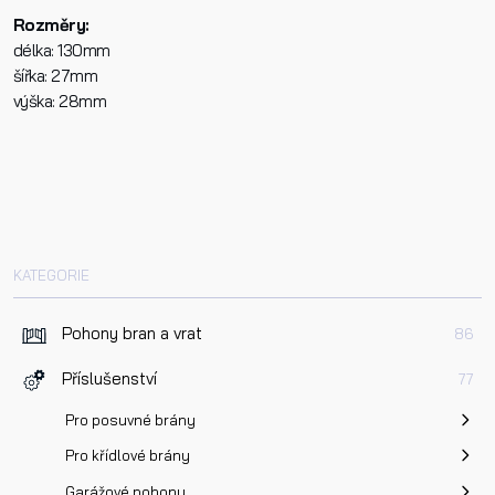
Rozměry:
délka: 130mm
šířka: 27mm
výška: 28mm
Přečetl/a jsem si a jsem srozuměn/a se
Zásadami oc
osobních údajů
a na základě toho souhlasím se
zpracováním osobních údajů.
KATEGORIE
Odeslat
Pohony bran a vrat
86
Příslušenství
77
Pro posuvné brány
Pro křídlové brány
Garážové pohony