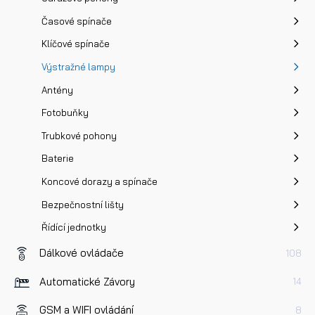
Časové spínače
Klíčové spínače
Výstražné lampy
Antény
Fotobuňky
Trubkové pohony
Baterie
Koncové dorazy a spínače
Bezpečnostní lišty
Řídící jednotky
Dálkové ovládače
108
Automatické Závory
14
GSM a WIFI ovládání
8