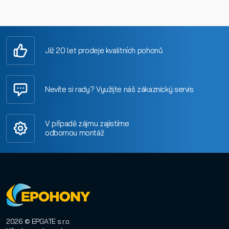
Již 20 let prodeje kvalitních pohonů
Nevíte si rady? Využijte náš zákaznický servis
V případě zájmu zajistíme
odbornou montáž
2026 © EPGATE s.r.o.