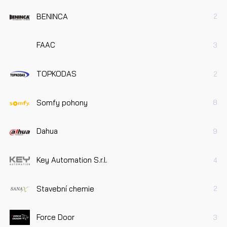
BENINCA
2
FAAC
3
TOPKODAS
2
Somfy pohony
8
Dahua
9
Key Automation S.r.l.
4
Stavební chemie
2
Force Door
3