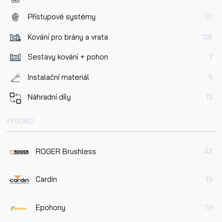
Přístupové systémy
37
Kování pro brány a vrata
126
Sestavy kování + pohon
7
Instalační materiál
5
Náhradní díly
13
VÝROBCI
ROGER Brushless
43
Cardin
13
Epohony
79