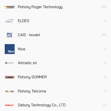
Pohony Roger Technology
86
ELDES
5
CAIS - kování
88
Nice
21
Allmatic srl
12
Pohony SOMMER
6
Pohony Telcoma
11
Sebury Technology Co., LTD
13