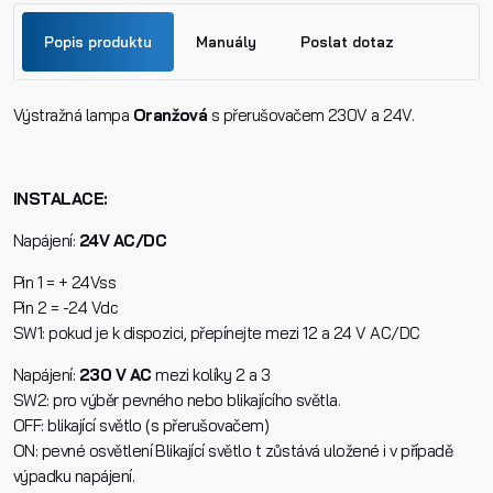
Popis produktu
Manuály
Poslat dotaz
Výstražná lampa
Jméno
Oranžová
s přerušovačem 230V a 24V.
STILO230.EN.pdf
INSTALACE:
Příjmení
STILO230.CZ.pdf
Napájení:
24V AC/DC
Pin 1 = + 24Vss
Telefon
Pin 2 = -24 Vdc
SW1: pokud je k dispozici, přepínejte mezi 12 a 24 V AC/DC
Napájení:
230 V AC
mezi kolíky 2 a 3
E-mail
SW2: pro výběr pevného nebo blikajícího světla.
OFF: blikající světlo (s přerušovačem)
ON: pevné osvětlení Blikající světlo t zůstává uložené i v případě
Dotaz k produktu
výpadku napájení.