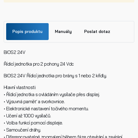
Popis produktu
Manuály
Poslat dotaz
BIOS2 24V
Jméno
Bios 2 24v.pdf
Řídicí jednotka pro 2 pohony 24 Vdc
BIOS2 24V Řídicí jednotka pro brány s 1 nebo 2 křídly.
Příjmení
Hlavní vlastnosti:
• Řídicí jednotka s ovládáním vysílače přes displej.
• Výsuvná paměť a svorkovnice.
Telefon
• Elektronické nastavení točivého momentu.
• Učení až 1000 vysílačů.
• Volba funkcí pomocí displeje.
E-mail
• Samoučení dráhy.
• Diferencovatelné zpomalení během fáze otevírání a zavírání.