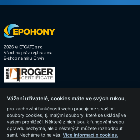
2026 © EPGATE s.r.o.
Všechna práva vyhrazena
E-shop na míru
:
Orwin
Vážení uživatelé, cookies máte ve svých rukou,
pro zachování funkčnosti webu pracujeme s vašimi
soubory cookies, tj. malými soubory, které se ukládají ve
vašem prohlížeči. Některé z nich jsou k fungování webu
Menu
opravdu nezbytné, ale o některých můžete rozhodnout
sami. Necháme to na vás.
Více informací o cookies.
Kategorie produktů