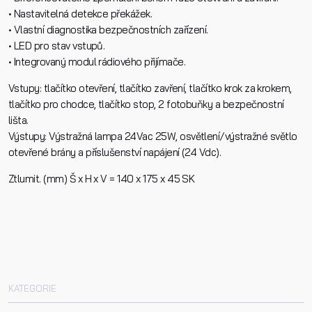
• Nastavitelná detekce překážek.
• Vlastní diagnostika bezpečnostních zařízení.
Dotaz k produktu
• LED pro stav vstupů.
• Integrovaný modul rádiového přijímače.
Vstupy: tlačítko otevření, tlačítko zavření, tlačítko krok za krokem,
tlačítko pro chodce, tlačítko stop, 2 fotobuňky a bezpečnostní
lišta.
Výstupy: Výstražná lampa 24Vac 25W, osvětlení/výstražné světlo
Přečetl/a jsem si a jsem srozuměn/a se
Zásadami oc
otevřené brány a příslušenství napájení (24 Vdc).
osobních údajů
a na základě toho souhlasím se
Ztlumit. (mm) Š x H x V = 140 x 175 x 45 SK
zpracováním osobních údajů.
Odeslat
KATEGORIE