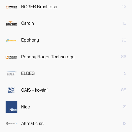
ROGER Brushless
43
Cardin
13
Epohony
79
Pohony Roger Technology
86
ELDES
5
CAIS - kování
88
Nice
21
Allmatic srl
12