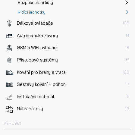
Bezpečnostní lišty
Řídící jednotky
Dálkové ovládače
108
Automatické Závory
14
GSM a WIFI ovládání
8
Přístupové systémy
37
Kování pro brány a vrata
126
Sestavy kování + pohon
7
Instalační materiál
5
Náhradní díly
13
VÝROBCI