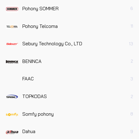
Pohony SOMMER
6
Pohony Telcoma
11
Sebury Technology Co., LTD
13
BENINCA
2
FAAC
3
TOPKODAS
2
Somfy pohony
8
Dahua
9