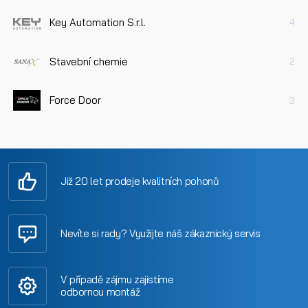
Key Automation S.r.l.
4
Stavební chemie
2
Force Door
3
Již 20 let prodeje kvalitních pohonů
Nevíte si rady? Využijte náš zákaznický servis
V případě zájmu zajistíme
odbornou montáž