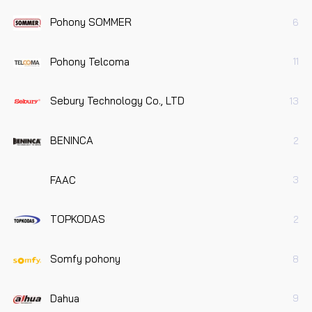
Pohony SOMMER
6
Pohony Telcoma
11
Sebury Technology Co., LTD
13
BENINCA
2
FAAC
3
TOPKODAS
2
Somfy pohony
8
Dahua
9