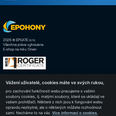
2026 © EPGATE s.r.o.
Všechna práva vyhrazena
E-shop na míru
:
Orwin
Vážení uživatelé, cookies máte ve svých rukou,
pro zachování funkčnosti webu pracujeme s vašimi
soubory cookies, tj. malými soubory, které se ukládají ve
vašem prohlížeči. Některé z nich jsou k fungování webu
Menu
opravdu nezbytné, ale o některých můžete rozhodnout
sami. Necháme to na vás.
Více informací o cookies.
Kategorie produktů