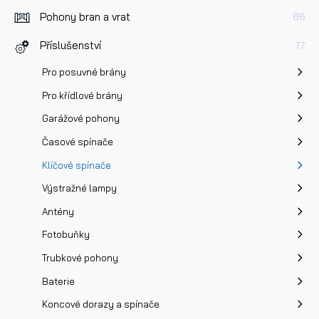
Pohony bran a vrat
86
Dotaz k produktu
Příslušenství
77
Pro posuvné brány
Pro křídlové brány
Garážové pohony
Přečetl/a jsem si a jsem srozuměn/a se
Zásadami oc
Časové spínače
osobních údajů
a na základě toho souhlasím se
Klíčové spínače
zpracováním osobních údajů.
Výstražné lampy
Antény
Odeslat
Fotobuňky
Trubkové pohony
Baterie
Koncové dorazy a spínače