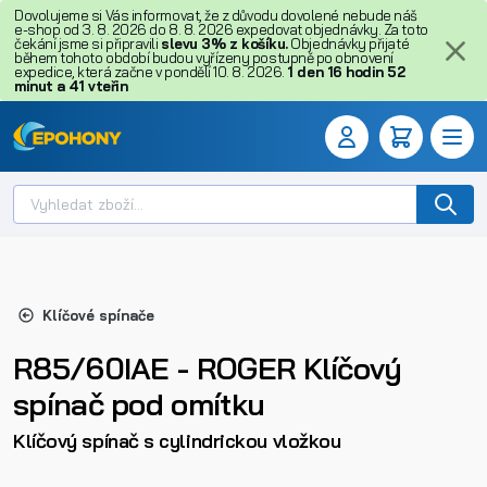
Dovolujeme si Vás informovat, že z důvodu dovolené nebude náš
e-shop od 3. 8. 2026 do 8. 8. 2026 expedovat objednávky. Za toto
čekání jsme si připravili
slevu 3% z košíku.
Objednávky přijaté
během tohoto období budou vyřízeny postupně po obnovení
expedice, která začne v pondělí 10. 8. 2026.
1
den
16
hodin
52
minut
a
40
vteřin
Klíčové spínače
R85/60IAE - ROGER Klíčový
spínač pod omítku
Klíčový spínač s cylindrickou vložkou