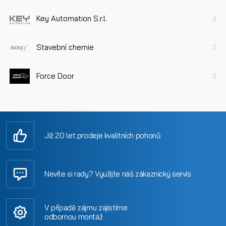
Key Automation S.r.l.
4
Stavební chemie
2
Force Door
3
Již 20 let prodeje kvalitních pohonů
Nevíte si rady? Využijte náš zákaznický servis
V případě zájmu zajistíme
odbornou montáž