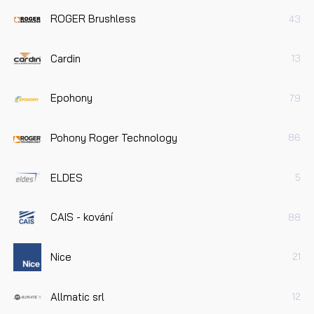
ROGER Brushless
43
Cardin
13
Epohony
79
Pohony Roger Technology
86
ELDES
5
CAIS - kování
88
Nice
21
Allmatic srl
12