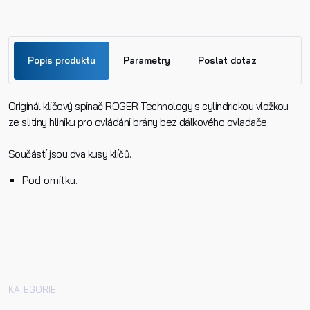
Popis produktu
Parametry
Poslat dotaz
Originál klíčový spínač ROGER Technology s cylindrickou vložkou
Jméno
ze slitiny hliníku pro ovládání brány bez dálkového ovladače.
Součástí jsou dva kusy klíčů.
Příjmení
Pod omítku.
Telefon
E-mail
KATEGORIE