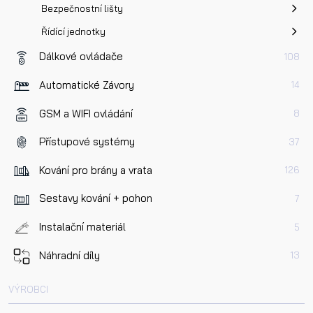
Bezpečnostní lišty
Řídící jednotky
Dálkové ovládače
108
Automatické Závory
14
GSM a WIFI ovládání
8
Přístupové systémy
37
Kování pro brány a vrata
126
Sestavy kování + pohon
7
Instalační materiál
5
Náhradní díly
13
VÝROBCI