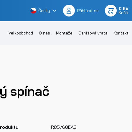
0 Kč
Česky
Přihlásit se
Košík
Velkoobchod
O nás
Montáže
Garážová vrata
Kontakt
ý spínač
produktu
R85/60EAS