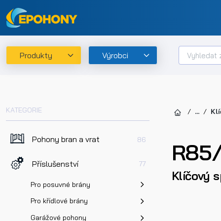
Produkty
Výrobci
KATEGORIE
...
Kl
Pohony bran a vrat
86
R85/
Příslušenství
77
Klíčový s
Pro posuvné brány
Pro křídlové brány
Garážové pohony