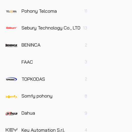
Pohony Telcoma
11
Sebury Technology Co., LTD
13
BENINCA
2
FAAC
3
TOPKODAS
2
Somfy pohony
8
Dahua
9
Key Automation S.r.l.
4