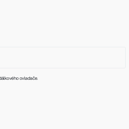
 dálkového ovladače.
Příjmení
E-mail