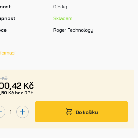
nost
0,5 kg
upnost
Skladem
bce
Roger Technology
nformací
1 Kč
00,42 Kč
1,50 Kč bez DPH
Do košíku