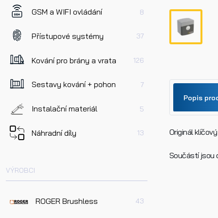
GSM a WIFI ovládání
8
Přístupové systémy
37
Kování pro brány a vrata
126
Sestavy kování + pohon
7
Popis pro
Instalační materiál
5
Originál klíčov
Jméno
Náhradní díly
13
Součástí jsou d
VÝROBCI
Telefo
ROGER Brushless
43
Dotaz 