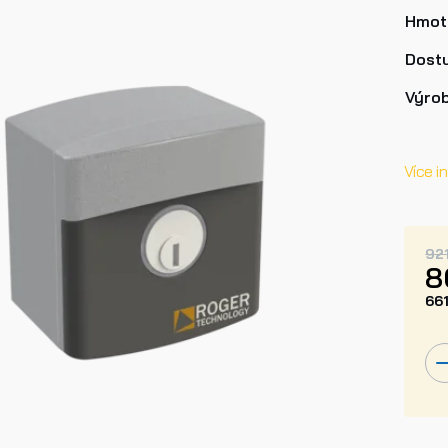
Hmot
Dost
Výro
Více i
92
8
66