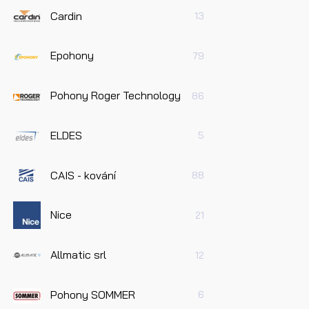
Cardin
13
Epohony
79
Pohony Roger Technology
86
Pře
ELDES
úda
5
CAIS - kování
88
Odes
Nice
21
Allmatic srl
12
Pohony SOMMER
6