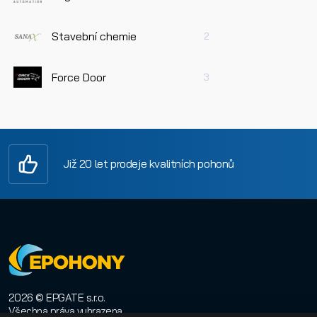
Stavební chemie
2
Force Door
3
Již 20 let prodeje kvalitních pohonů
2026 © EPGATE s.r.o.
Všechna práva vyhrazena