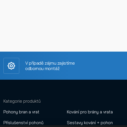
V případě zájmu zajistíme
odbornou montáž
Kategorie produktů
Pohony bran a vrat
Kování pro brány a vrata
Příslušenství pohonů
Sestavy kování + pohon