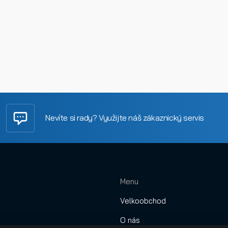
Nevíte si rady? Využijte náš zákaznický servis
Menu
Velkoobchod
O nás