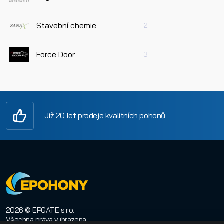
Stavební chemie
2
Force Door
3
Již 20 let prodeje kvalitních pohonů
2026 © EPGATE s.r.o.
Všechna práva vyhrazena