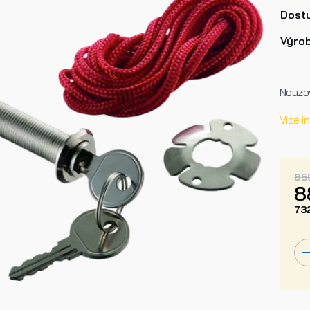
Dost
Výro
Nouzov
Více i
85
8
73