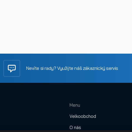
Nevíte si rady? Využijte náš zákaznický servis
Menu
Velkoobchod
O nás