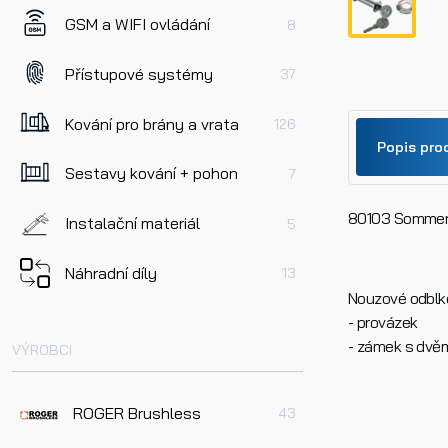
GSM a WIFI ovládání
8
Přístupové systémy
37
Kování pro brány a vrata
126
Popis pro
Sestavy kování + pohon
7
80103 Sommer
Jméno
Instalační materiál
5
Náhradní díly
13
Nouzové odblko
Telefo
- provázek
- zámek s dvěm
VÝROBCI
Dotaz 
ROGER Brushless
43