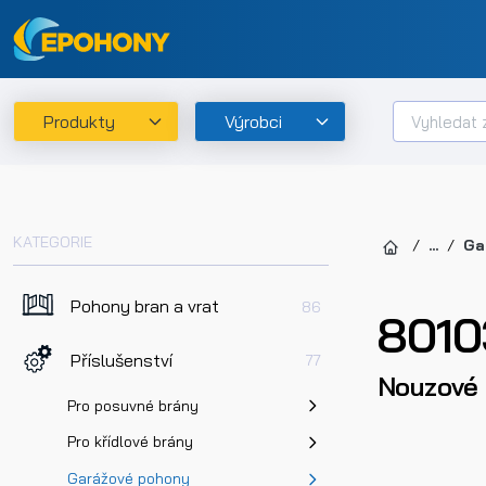
Produkty
Výrobci
KATEGORIE
...
Ga
Pohony bran a vrat
86
8010
Příslušenství
77
Nouzové 
Pro posuvné brány
Pro křídlové brány
Garážové pohony