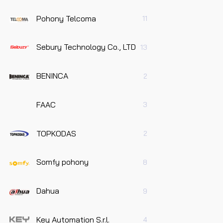
Pohony Telcoma
11
Sebury Technology Co., LTD
13
BENINCA
2
FAAC
3
TOPKODAS
2
Somfy pohony
8
Dahua
9
Key Automation S.r.l.
4