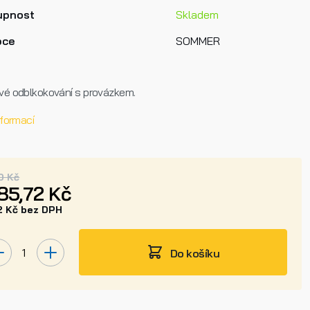
upnost
Skladem
bce
SOMMER
é odblkokování s provázkem.
nformací
0 Kč
85,72 Kč
2 Kč bez DPH
Do košíku