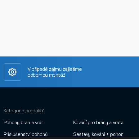
V případě zájmu zajistíme
odbornou montáž
Kategorie produktů
Pohony bran a vrat
Kování pro brány a vrata
Příslušenství pohonů
Sestavy kování + pohon