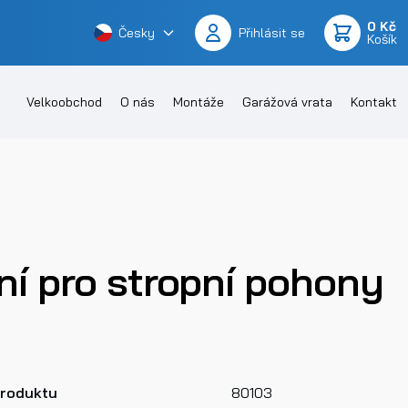
0 Kč
Česky
Přihlásit se
Košík
Velkoobchod
O nás
Montáže
Garážová vrata
Kontakt
í pro stropní pohony
produktu
80103