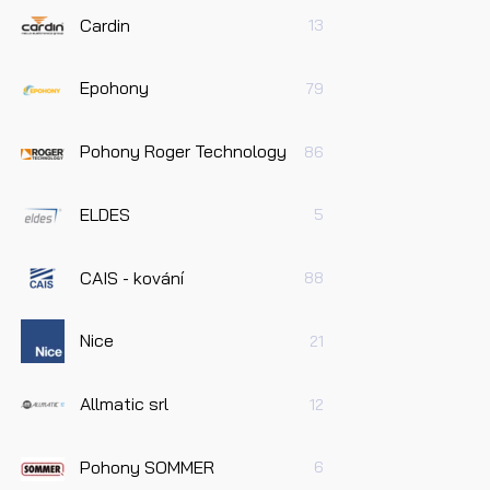
Cardin
13
Epohony
79
Pře
Pohony Roger Technology
86
úda
ELDES
5
Odes
CAIS - kování
88
Nice
21
Allmatic srl
12
Pohony SOMMER
6