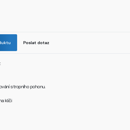
duktu
Poslat dotaz
.
vání stropního pohonu.
n
a klíči
k produktu