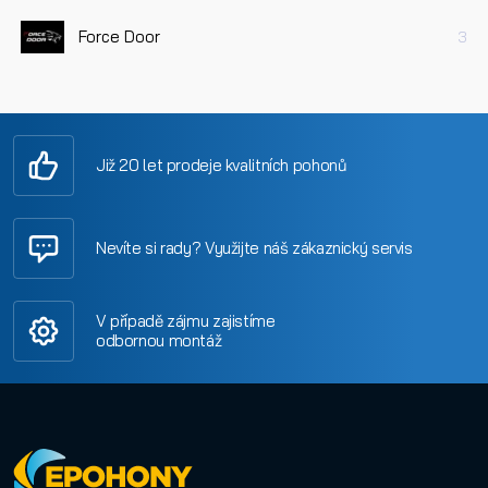
Force Door
3
Již 20 let prodeje kvalitních pohonů
Nevíte si rady? Využijte náš zákaznický servis
V případě zájmu zajistíme
odbornou montáž