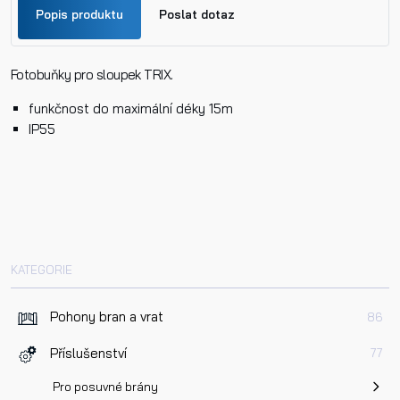
Popis produktu
Poslat dotaz
Fotobuňky pro sloupek TRIX.
Jméno
funkčnost do maximální déky 15m
IP55
Příjmení
Telefon
KATEGORIE
E-mail
Pohony bran a vrat
86
Příslušenství
77
Dotaz k produktu
Pro posuvné brány