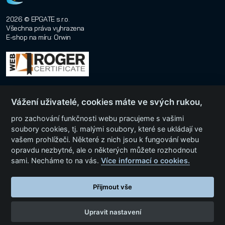
2026 © EPGATE s.r.o.
Všechna práva vyhrazena
E-shop na míru
:
Orwin
Vážení uživatelé, cookies máte ve svých rukou,
pro zachování funkčnosti webu pracujeme s vašimi
soubory cookies, tj. malými soubory, které se ukládají ve
vašem prohlížeči. Některé z nich jsou k fungování webu
Menu
opravdu nezbytné, ale o některých můžete rozhodnout
sami. Necháme to na vás.
Více informací o cookies.
Kategorie produktů
Přijmout vše
Upravit nastavení