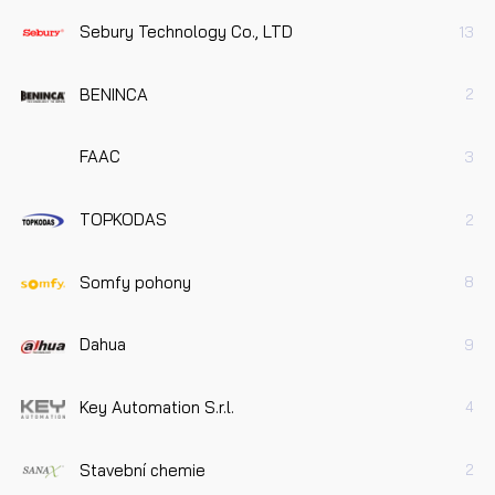
Sebury Technology Co., LTD
13
BENINCA
2
FAAC
3
TOPKODAS
2
Somfy pohony
8
Dahua
9
Key Automation S.r.l.
4
Stavební chemie
2