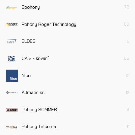
Epohony
79
Pohony Roger Technology
86
ELDES
5
CAIS - kování
88
Nice
21
Allmatic srl
12
Pohony SOMMER
6
Pohony Telcoma
11