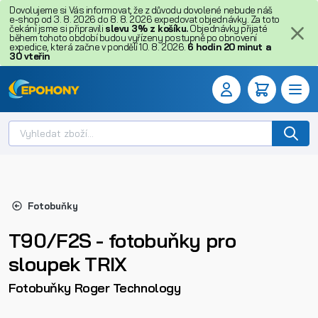
Dovolujeme si Vás informovat, že z důvodu dovolené nebude náš
e-shop od 3. 8. 2026 do 8. 8. 2026 expedovat objednávky. Za toto
čekání jsme si připravili
slevu 3% z košíku.
Objednávky přijaté
během tohoto období budou vyřízeny postupně po obnovení
expedice, která začne v pondělí 10. 8. 2026.
6
hodin
20
minut
a
30
vteřin
Fotobuňky
T90/F2S - fotobuňky pro
sloupek TRIX
Fotobuňky Roger Technology