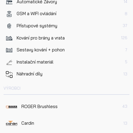
Automatické Závory
14
GSM a WIFI ovládání
8
Přístupové systémy
37
Kování pro brány a vrata
126
Sestavy kování + pohon
7
Instalační materiál
5
Náhradní díly
13
VÝROBCI
ROGER Brushless
43
Cardin
13