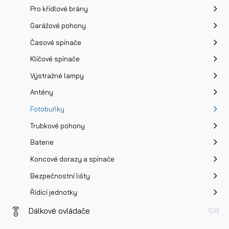
Pro křídlové brány
Garážové pohony
Časové spínače
Klíčové spínače
Přečetl/a jsem si a jsem srozuměn/a se
Zásadami oc
osobních údajů
a na základě toho souhlasím se
Výstražné lampy
zpracováním osobních údajů.
Antény
Fotobuňky
Odeslat
Trubkové pohony
Baterie
Koncové dorazy a spínače
Bezpečnostní lišty
Řídící jednotky
Dálkové ovládače
108