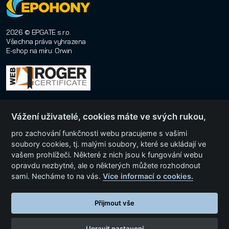
2026 © EPGATE s.r.o.
Všechna práva vyhrazena
E-shop na míru
:
Orwin
Vážení uživatelé, cookies máte ve svých rukou,
pro zachování funkčnosti webu pracujeme s vašimi
soubory cookies, tj. malými soubory, které se ukládají ve
vašem prohlížeči. Některé z nich jsou k fungování webu
Menu
opravdu nezbytné, ale o některých můžete rozhodnout
sami. Necháme to na vás.
Více informací o cookies.
Kategorie produktů
Přijmout vše
Upravit nastavení