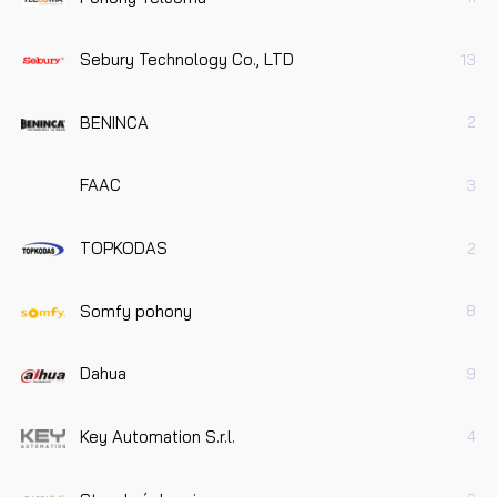
Sebury Technology Co., LTD
13
BENINCA
2
FAAC
3
TOPKODAS
2
Somfy pohony
8
Dahua
9
Key Automation S.r.l.
4