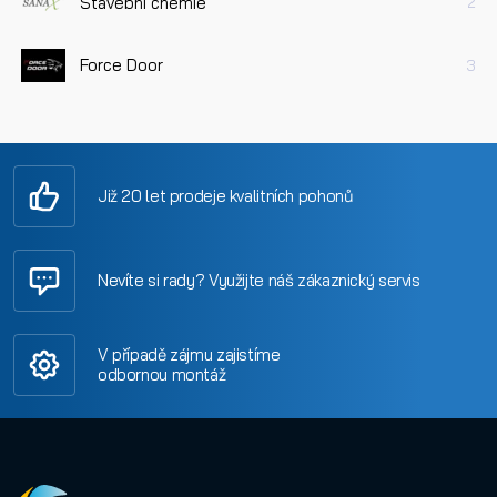
Stavební chemie
2
Force Door
3
Již 20 let prodeje kvalitních pohonů
Nevíte si rady? Využijte náš zákaznický servis
V případě zájmu zajistíme
odbornou montáž