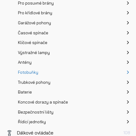
Dotaz k produktu
Pro posuvné brány
Pro křídlové brány
Garážové pohony
Časové spínače
Klíčové spínače
Přečetl/a jsem si a jsem srozuměn/a se
Zásadami oc
Výstražné lampy
osobních údajů
a na základě toho souhlasím se
Antény
zpracováním osobních údajů.
Fotobuňky
Trubkové pohony
Odeslat
Baterie
Koncové dorazy a spínače
Bezpečnostní lišty
Řídící jednotky
Dálkové ovládače
108