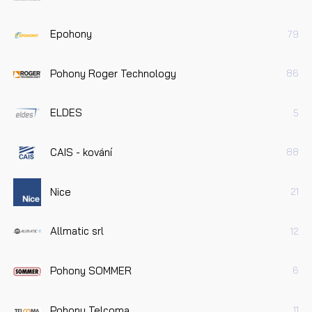
Epohony
79
Pohony Roger Technology
86
ELDES
5
CAIS - kování
88
Nice
21
Allmatic srl
12
Pohony SOMMER
6
Pohony Telcoma
11