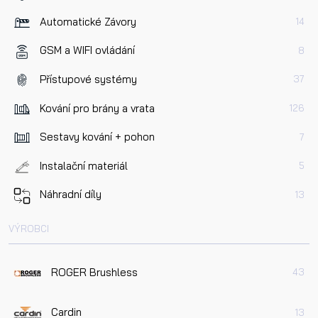
Automatické Závory
14
GSM a WIFI ovládání
8
Přístupové systémy
37
Kování pro brány a vrata
126
Sestavy kování + pohon
7
Instalační materiál
5
Náhradní díly
13
VÝROBCI
ROGER Brushless
43
Cardin
13