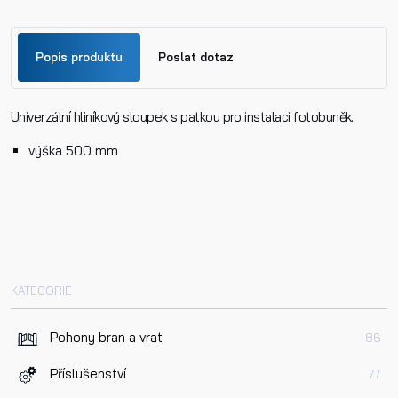
Popis produktu
Poslat dotaz
Univerzální hliníkový sloupek s patkou pro instalaci fotobuněk.
Jméno
výška 500 mm
Příjmení
Telefon
KATEGORIE
E-mail
Pohony bran a vrat
86
Příslušenství
77