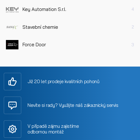
Key Automation S.r.l.
4
Stavební chemie
2
Force Door
3
Již 20 let prodeje kvalitních pohonů
Nevíte si rady? Využijte náš zákaznický servis
V případě zájmu zajistíme
odbornou montáž