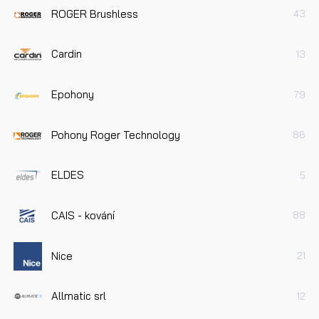
ROGER Brushless
43
Cardin
13
Epohony
79
Pohony Roger Technology
86
ELDES
5
CAIS - kování
88
Nice
21
Allmatic srl
12