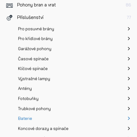
Dotaz k produktu
Pohony bran a vrat
86
Příslušenství
77
Pro posuvné brány
Pro křídlové brány
Garážové pohony
Přečetl/a jsem si a jsem srozuměn/a se
Zásadami oc
Časové spínače
osobních údajů
a na základě toho souhlasím se
zpracováním osobních údajů.
Klíčové spínače
Výstražné lampy
Odeslat
Antény
Fotobuňky
Trubkové pohony
Baterie
Koncové dorazy a spínače