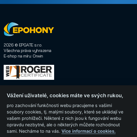
2026 © EPGATE s.r.o.
Všechna práva vyhrazena
E-shop na míru
:
Orwin
Vážení uživatelé, cookies máte ve svých rukou,
pro zachování funkčnosti webu pracujeme s vašimi
soubory cookies, tj. malými soubory, které se ukládají ve
vašem prohlížeči. Některé z nich jsou k fungování webu
Menu
opravdu nezbytné, ale o některých můžete rozhodnout
sami. Necháme to na vás.
Více informací o cookies.
Kategorie produktů