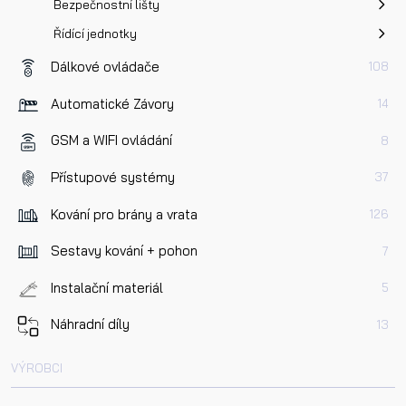
Bezpečnostní lišty
Řídící jednotky
Dálkové ovládače
108
Automatické Závory
14
GSM a WIFI ovládání
8
Přístupové systémy
37
Kování pro brány a vrata
126
Sestavy kování + pohon
7
Instalační materiál
5
Náhradní díly
13
VÝROBCI