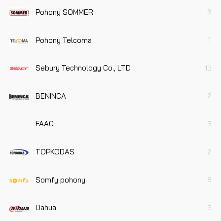
Pohony SOMMER
6
Pohony Telcoma
11
Sebury Technology Co., LTD
13
BENINCA
2
FAAC
3
TOPKODAS
2
Somfy pohony
8
Dahua
9