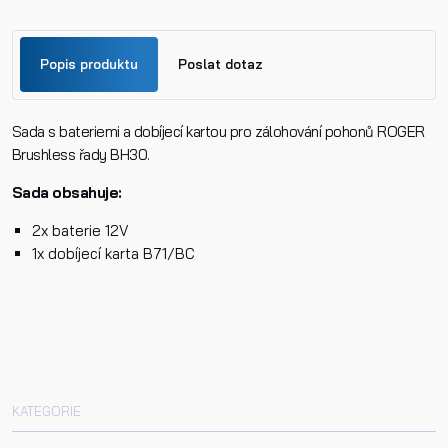
Popis produktu
Poslat dotaz
Sada s bateriemi a dobíjecí kartou pro zálohování pohonů ROGER
Jméno
Brushless řady BH30.
Sada obsahuje:
Příjmení
2x baterie 12V
1x dobíjecí karta B71/BC
Telefon
E-mail
KATEGORIE