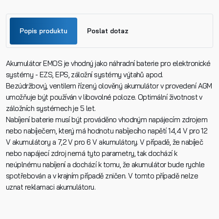
Popis produktu
Poslat dotaz
Akumulátor EMOS je vhodný jako náhradní baterie pro elektronické
Jméno
systémy - EZS, EPS, záložní systémy výtahů apod.
Bezúdržbový, ventilem řízený olověný akumulátor v provedení AGM
umožňuje být používán v libovolné poloze. Optimální životnost v
Příjmení
záložních systémech je 5 let.
Nabíjení baterie musí být prováděno vhodným napájecím zdrojem
nebo nabíječem, který má hodnotu nabíjecího napětí 14,4 V pro 12
V akumulátory a 7,2 V pro 6 V akumulátory. V případě, že nabíječ
Telefon
nebo napájecí zdroj nemá tyto parametry, tak dochází k
neúplnému nabíjení a dochází k tomu, že akumulátor bude rychle
spotřebován a v krajním případě zničen. V tomto případě nelze
E-mail
uznat reklamaci akumulátoru.