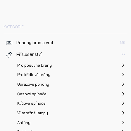
Dotaz k produktu
KATEGORIE
Pohony bran a vrat
86
Přečetl/a jsem si a jsem srozuměn/a se
Zásadami oc
Příslušenství
77
osobních údajů
a na základě toho souhlasím se
zpracováním osobních údajů.
Pro posuvné brány
Pro křídlové brány
Odeslat
Garážové pohony
Časové spínače
Klíčové spínače
Výstražné lampy
Antény