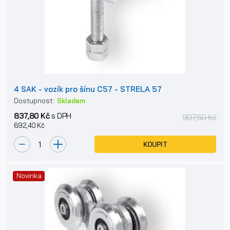
4 SAK - vozík pro šínu C57 - STRELA 57
Dostupnost:
Skladem
837,80 Kč
s DPH
907,50 Kč
692,40 Kč
KOUPIT
Novinka