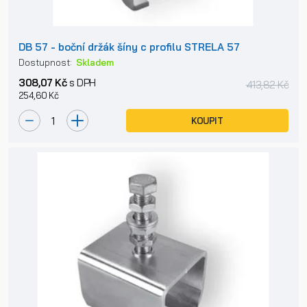
DB 57 - boční držák šíny c profilu STRELA 57
Dostupnost:
Skladem
308,07 Kč
s DPH
413,82 Kč
254,60 Kč
KOUPIT