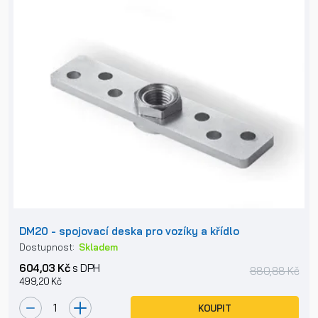
DM20 - spojovací deska pro vozíky a křídlo
Dostupnost:
Skladem
604,03 Kč
s DPH
880,88 Kč
499,20 Kč
KOUPIT