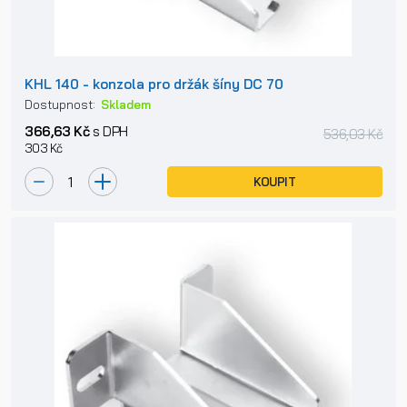
KHL 140 - konzola pro držák šíny DC 70
Dostupnost:
Skladem
366,63 Kč
s DPH
536,03 Kč
303 Kč
KOUPIT