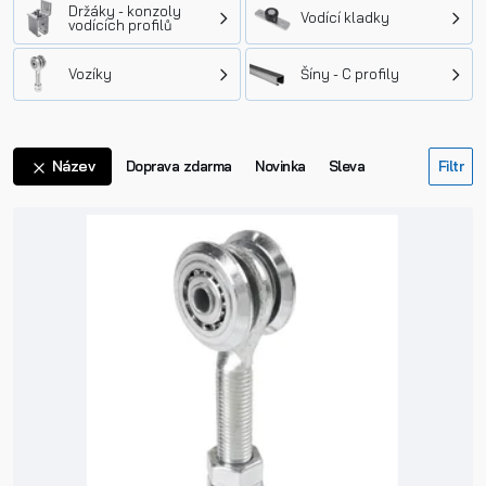
Držáky - konzoly
Vodící kladky
vodících profilů
Vozíky
Šíny - C profily
Název
Doprava zdarma
Novinka
Sleva