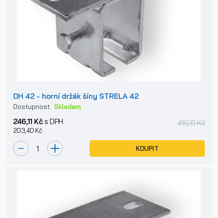
DH 42 - horní držák šíny STRELA 42
Dostupnost:
Skladem
246,11 Kč
s DPH
410,19 Kč
203,40 Kč
KOUPIT