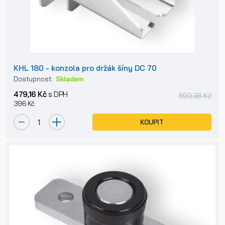
KHL 180 - konzola pro držák šíny DC 70
Dostupnost:
Skladem
479,16 Kč
s DPH
699,38 Kč
396 Kč
KOUPIT