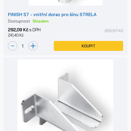
FINISH 57 - vnitřní doraz pro šínu STRELA
Dostupnost:
Skladem
292,09 Kč
s DPH
395,67 Kč
241,40 Kč
KOUPIT