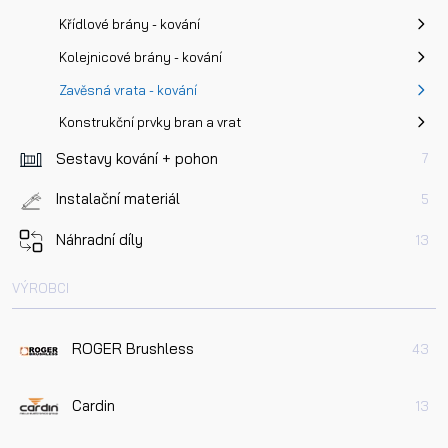
Křídlové brány - kování
Kolejnicové brány - kování
Zavěsná vrata - kování
Konstrukční prvky bran a vrat
Sestavy kování + pohon
7
Instalační materiál
5
Náhradní díly
13
VÝROBCI
ROGER Brushless
43
Cardin
13