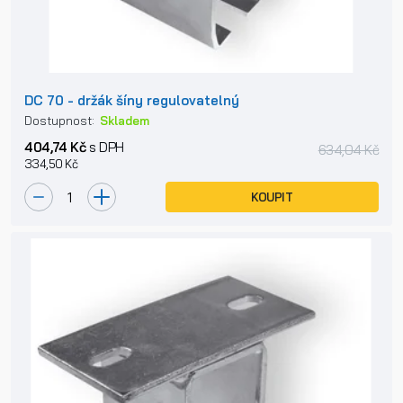
DC 70 - držák šíny regulovatelný
Dostupnost:
Skladem
404,74 Kč
s DPH
634,04 Kč
334,50 Kč
KOUPIT