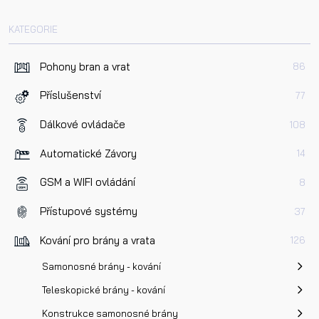
KATEGORIE
Pohony bran a vrat
86
Příslušenství
77
Dálkové ovládače
108
Automatické Závory
14
GSM a WIFI ovládání
8
Přístupové systémy
37
Kování pro brány a vrata
126
Samonosné brány - kování
Teleskopické brány - kování
Konstrukce samonosné brány