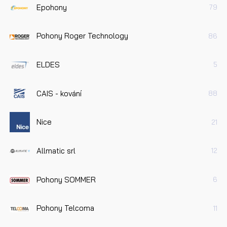
Epohony
79
Pohony Roger Technology
86
ELDES
5
CAIS - kování
88
Nice
21
Allmatic srl
12
Pohony SOMMER
6
Pohony Telcoma
11