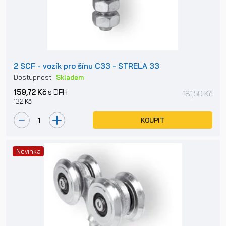
2 SCF - vozík pro šínu C33 - STRELA 33
Dostupnost:
Skladem
159,72 Kč
s DPH
181,50 Kč
132 Kč
KOUPIT
Novinka