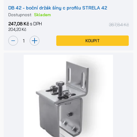
DB 42 - boční držák šíny c profilu STRELA 42
Dostupnost:
Skladem
247,08 Kč
s DPH
367,84 Kč
204,20 Kč
KOUPIT