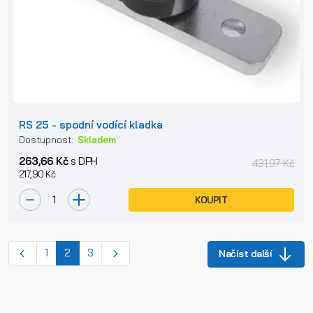
RS 25 - spodní vodící kladka
Dostupnost:
Skladem
263,66 Kč
s DPH
431,97 Kč
217,90 Kč
KOUPIT
(current)
1
2
3
Načíst další