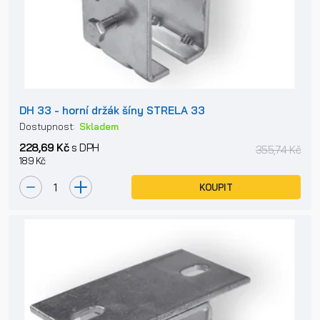
DH 33 - horní držák šíny STRELA 33
Dostupnost:
Skladem
228,69 Kč
s DPH
355,74 Kč
189 Kč
KOUPIT