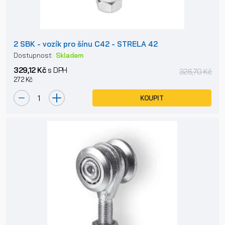
2 SBK - vozík pro šínu C42 - STRELA 42
Dostupnost:
Skladem
329,12 Kč
s DPH
326,70 Kč
272 Kč
KOUPIT