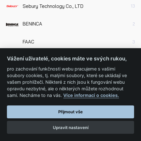
Sebury Technology Co., LTD
13
BENINCA
2
FAAC
3
Vážení uživatelé, cookies máte ve svých rukou,
TOPKODAS
2
pro zachování funkčnosti webu pracujeme s vašimi
soubory cookies, tj. malými soubory, které se ukládají ve
Somfy pohony
8
vašem prohlížeči. Některé z nich jsou k fungování webu
opravdu nezbytné, ale o některých můžete rozhodnout
Dahua
sami. Necháme to na vás.
Více informací o cookies.
9
Přijmout vše
Key Automation S.r.l.
4
Upravit nastavení
Stavební chemie
2