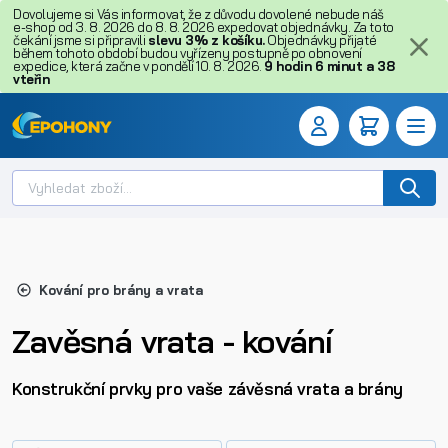
Dovolujeme si Vás informovat, že z důvodu dovolené nebude náš
e-shop od 3. 8. 2026 do 8. 8. 2026 expedovat objednávky. Za toto
čekání jsme si připravili
slevu 3% z košíku.
Objednávky přijaté
během tohoto období budou vyřízeny postupně po obnovení
expedice, která začne v pondělí 10. 8. 2026.
9
hodin
6
minut
a
37
vteřin
Kování pro brány a vrata
Zavěsná vrata - kování
Konstrukční prvky pro vaše závěsná vrata a brány