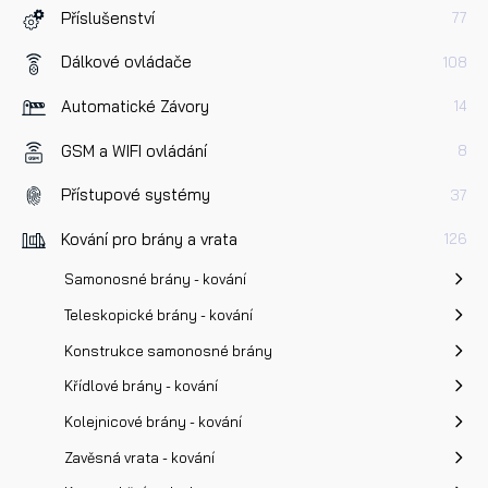
Příslušenství
77
Dotaz k produktu
Dálkové ovládače
108
Automatické Závory
14
GSM a WIFI ovládání
8
Přístupové systémy
37
Přečetl/a jsem si a jsem srozuměn/a se
Zásadami oc
osobních údajů
a na základě toho souhlasím se
Kování pro brány a vrata
126
zpracováním osobních údajů.
Samonosné brány - kování
Teleskopické brány - kování
Odeslat
Konstrukce samonosné brány
Křídlové brány - kování
Kolejnicové brány - kování
Zavěsná vrata - kování