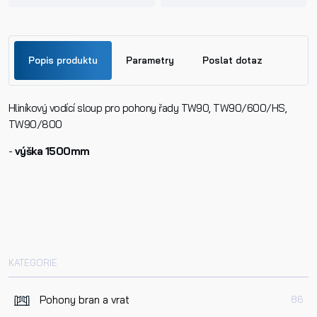
Popis produktu
Parametry
Poslat dotaz
Hliníkový vodící sloup pro pohony řady TW90, TW90/600/HS,
Jméno
TW90/800
-
výška 1500mm
Příjmení
Telefon
KATEGORIE
E-mail
Pohony bran a vrat
86