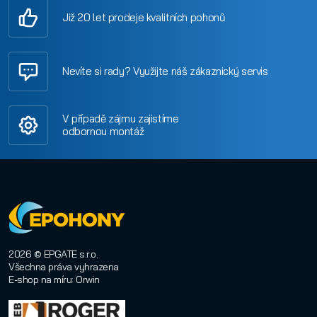
Již 20 let prodeje kvalitních pohonů
Nevíte si rady? Využijte náš zákaznický servis
V případě zájmu zajistíme
odbornou montáž
2026 © EPGATE s.r.o.
Všechna práva vyhrazena
E-shop na míru
:
Orwin