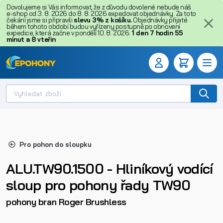
Dovolujeme si Vás informovat, že z důvodu dovolené nebude náš
e-shop od 3. 8. 2026 do 8. 8. 2026 expedovat objednávky. Za toto
čekání jsme si připravili
slevu 3% z košíku.
Objednávky přijaté
během tohoto období budou vyřízeny postupně po obnovení
expedice, která začne v pondělí 10. 8. 2026.
1
den
7
hodin
55
minut
a
7
vteřin
Pro pohon do sloupku
ALU.TW90.1500 - Hliníkový vodící
sloup pro pohony řady TW90
pohony bran Roger Brushless