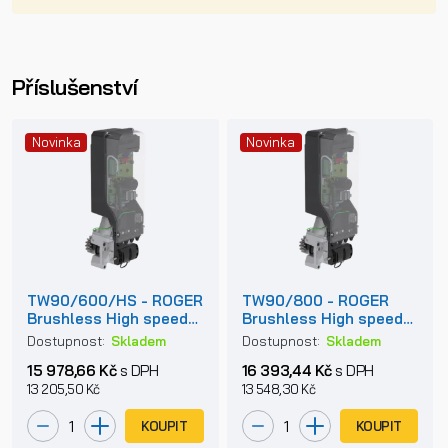
Příslušenství
Novinka
Novinka
TW90/600/HS - ROGER
TW90/800 - ROGER
Brushless High speed
Brushless High speed
pohony posuvných bran
pohony posuvných bran
Dostupnost:
Skladem
Dostupnost:
Skladem
do 600kg
do 800kg
15 978,66 Kč
s DPH
16 393,44 Kč
s DPH
13 205,50 Kč
13 548,30 Kč
KOUPIT
KOUPIT