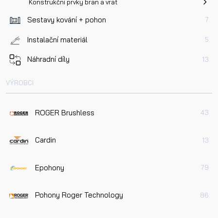
Konstrukční prvky bran a vrat
Sestavy kování + pohon
7
Instalační materiál
5
Náhradní díly
13
VÝROBCI
ROGER Brushless
43
Cardin
13
Epohony
79
Pohony Roger Technology
86