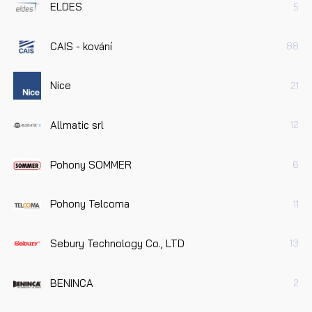
ELDES
5
CAIS - kování
88
Nice
21
Allmatic srl
12
Pohony SOMMER
6
Pohony Telcoma
11
Sebury Technology Co., LTD
13
BENINCA
2