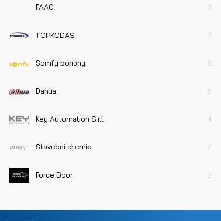
FAAC
3
TOPKODAS
2
Somfy pohony
8
Dahua
9
Key Automation S.r.l.
4
Stavební chemie
2
Force Door
3