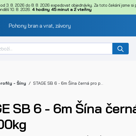
d 3. 8. 2026 do 8. 8. 2026 expedovat objednávky. Za toto čekání jsme si př
dělí 10. 8. 2026.
4
hodiny
45
minut
a
1
vteřina
Pohony bran a vrat, závory
rofily - Šíny
STAGE SB 6 - 6m Šína černá pro posuvné brány do 400kg
E SB 6 - 6m Šína čern
00kg