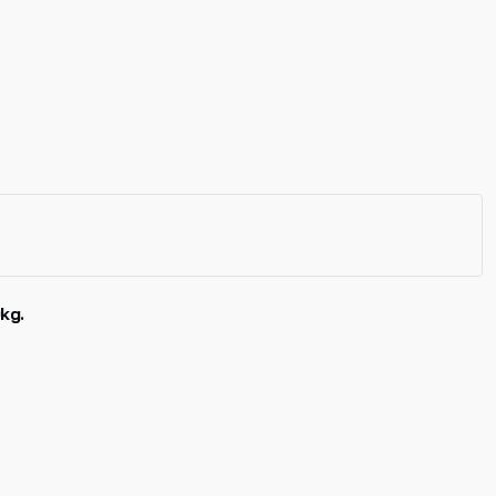
kg.
Příjmení
E-mail