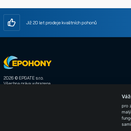
Již 20 let prodeje kvalitních pohonů
2026 © EPGATE s.r.o.
Všechna práva vyhrazena
E-shop na míru
:
Orwin
Váž
pro 
malý
fung
sami