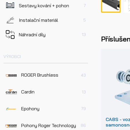
Sestavy kování + pohon
7
Instalační materiál
5
Náhradní díly
13
Příslušen
VÝROBCI
ROGER Brushless
43
Cardin
13
Epohony
79
CA8S - voz
samonosn
Pohony Roger Technology
86