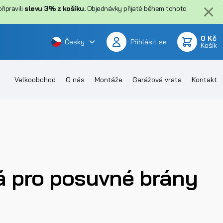
ipravili
slevu 3% z košíku.
Objednávky přijaté během tohoto
0 Kč
Česky
Přihlásit se
Košík
Velkoobchod
O nás
Montáže
Garážová vrata
Kontakt
á pro posuvné brány