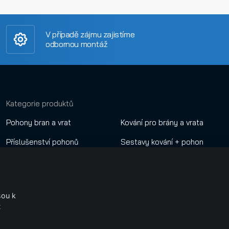
V případě zájmu zajistíme
odbornou montáž
Kategorie produktů
Pohony bran a vrat
Kování pro brány a vrata
Příslušenství pohonů
Sestavy kování + pohon
Dálkové ovladače
Nastavení cookies
Automatické závory
.
sou k
GSM a Wifi ovládání
t
Přístupové sytémy