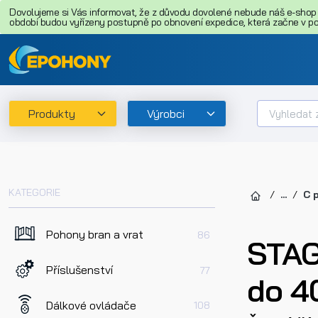
Dovolujeme si Vás informovat, že z důvodu dovolené nebude náš e-shop o
období budou vyřízeny postupně po obnovení expedice, která začne v pon
Produkty
Výrobci
KATEGORIE
...
C p
Pohony bran a vrat
86
STAG
Příslušenství
77
do 4
Dálkové ovládače
108