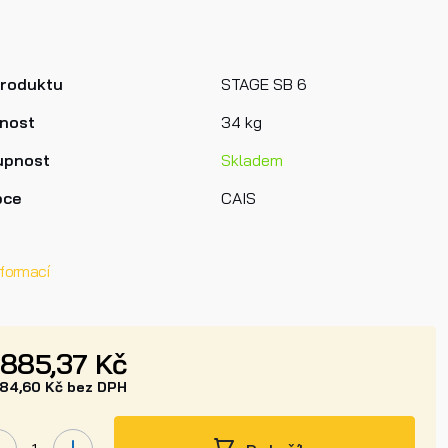
produktu
STAGE SB 6
nost
34 kg
upnost
Skladem
bce
CAIS
nformací
 885,37 Kč
384,60 Kč bez DPH