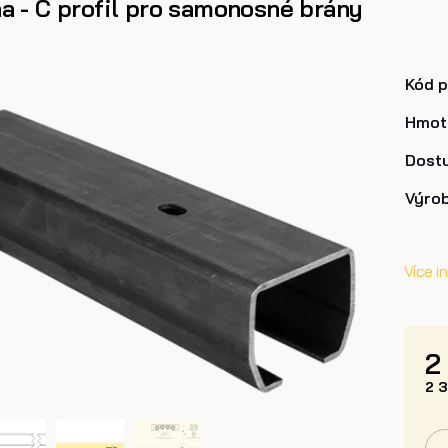
na - C profil pro samonosné brány
Kód 
Hmot
Dost
Výro
Více i
2
2 