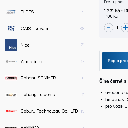
bránu do 
Dostupnost
1 331 Kč
s D
ELDES
5
1 100 Kč
CAIS - kování
88
Nice
21
Popis pro
Allmatic srl
12
Pohony SOMMER
6
Šína černá s
Jméno
uvedená ce
Pohony Telcoma
11
hmotnost 
Telefo
pro vozík 
Sebury Technology Co., LTD
13
BENINCA
2