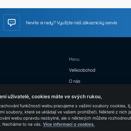
Nevíte si rady? Využijte náš zákaznický servis
Menu
Velkoobchod
O nás
Obchodní podmínky
ení uživatelé, cookies máte ve svých rukou,
Montáže
zachování funkčnosti webu pracujeme s vašimi soubory cookies, tj
mi soubory, které se ukládají ve vašem prohlížeči. Některé z nich j
Garážová vrata
ování webu opravdu nezbytné, ale o některých můžete rozhodnou
. Necháme to na vás.
Více informací o cookies.
Kontakt