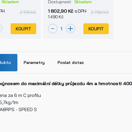
400kg
bránu do 400kg
:
Skladem
Dostupnost:
Skladem
PH
1 802,90 Kč
s DPH
2 178 Kč
2 783 Kč
1 490 Kč
KOUPIT
KOUPIT
duktu
Parametry
Poslat dotaz
 výnosem do maximální délky průjezdu 4m a hmotnosti 400
na za 6 m C profilu
5,7kg/1m
n
CA8RPS - SPEED S