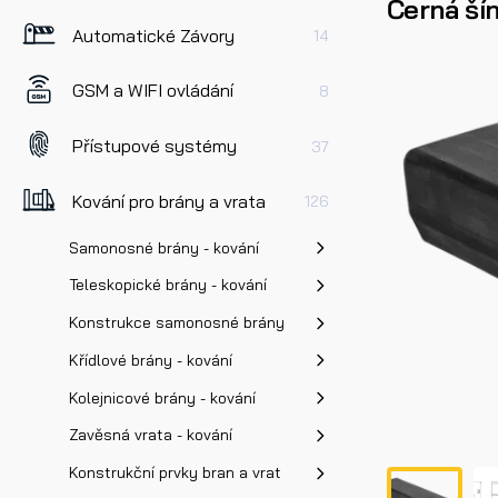
Černá ší
Automatické Závory
14
GSM a WIFI ovládání
8
Přístupové systémy
37
Kování pro brány a vrata
126
Samonosné brány - kování
Teleskopické brány - kování
Konstrukce samonosné brány
Křídlové brány - kování
Kolejnicové brány - kování
Zavěsná vrata - kování
Konstrukční prvky bran a vrat