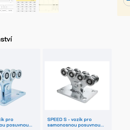
ství
ík pro
SPEED S - vozík pro
ou posuvnou
samonosnou posuvnou