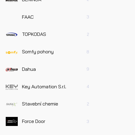
Dotaz 
FAAC
3
TOPKODAS
2
Somfy pohony
8
Pře
úda
Dahua
9
Odes
Key Automation S.r.l.
4
Stavební chemie
2
Force Door
3