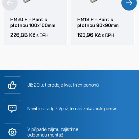
HM20 P - Pant s
HM18 P - Pant s
plotnou 100x100mm
plotnou 90x90mm
226,88 Kč
193,96 Kč
s DPH
s DPH
Již 20 let prodeje kvalitních pohonů
Nevíte si rady? Využijte náš zákaznický servis
V případě zájmu zajistíme
odbornou montáž