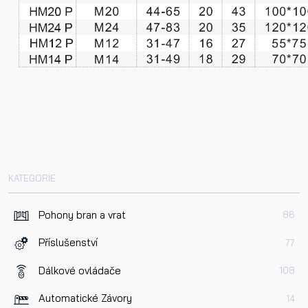
Dotaz k produktu
Přečetl/a jsem si a jsem srozuměn/a se
Zásadami oc
osobních údajů
a na základě toho souhlasím se
zpracováním osobních údajů.
KATEGORIE
Odeslat
Pohony bran a vrat
86
Příslušenství
77
Dálkové ovládače
108
Automatické Závory
14