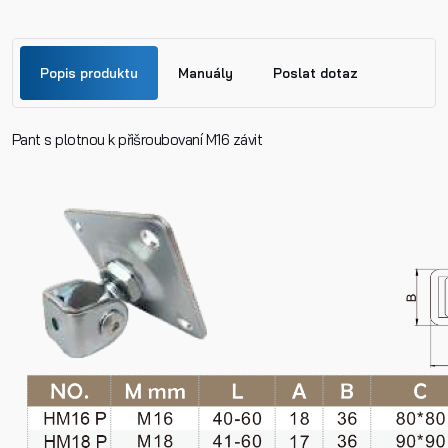
Popis produktu
Manuály
Poslat dotaz
Pant s plotnou k přišroubovaní M16 závit
Jméno
Panty_rozměry.pdf
Příjmení
Telefon
E-mail