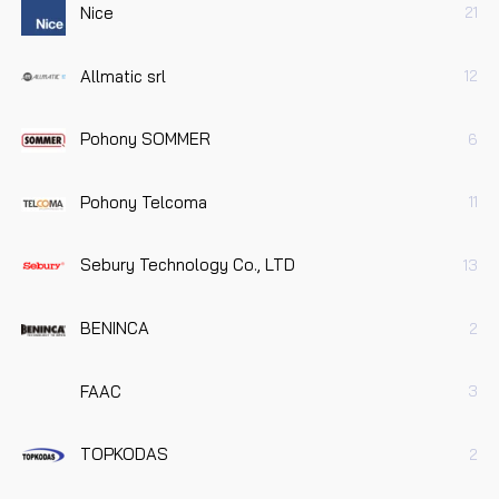
Nice
21
Allmatic srl
12
Pohony SOMMER
6
Pohony Telcoma
11
Sebury Technology Co., LTD
13
BENINCA
2
FAAC
3
TOPKODAS
2