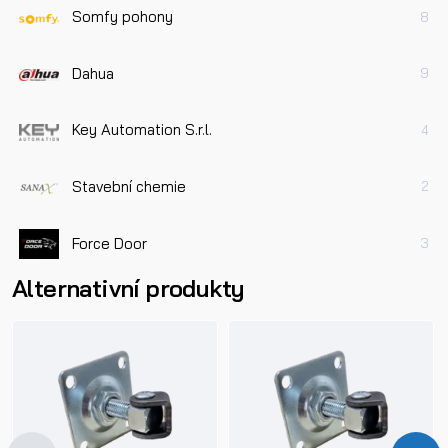
Somfy pohony
8
Dahua
9
Key Automation S.r.l.
4
Stavební chemie
2
Force Door
3
Alternativní produkty