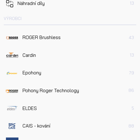
Náhradní díly
13
VÝROBCI
ROGER Brushless
43
Cardin
13
Epohony
79
Pohony Roger Technology
86
ELDES
5
CAIS - kování
88