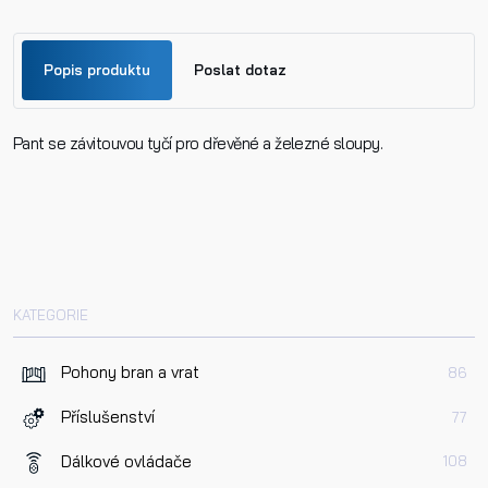
Popis produktu
Poslat dotaz
Pant se závitouvou tyčí pro dřevěné a železné sloupy.
Jméno
Příjmení
KATEGORIE
Telefon
Pohony bran a vrat
86
E-mail
Příslušenství
77
Dálkové ovládače
108