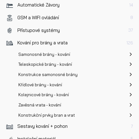
Dotaz k produktu
Automatické Závory
14
GSM a WIFI ovládání
8
Přístupové systémy
37
Kování pro brány a vrata
126
Přečetl/a jsem si a jsem srozuměn/a se
Zásadami oc
Samonosné brány - kování
osobních údajů
a na základě toho souhlasím se
Teleskopické brány - kování
zpracováním osobních údajů.
Konstrukce samonosné brány
Křídlové brány - kování
Odeslat
Kolejnicové brány - kování
Zavěsná vrata - kování
Konstrukční prvky bran a vrat
Sestavy kování + pohon
7
Instalační materiál
5