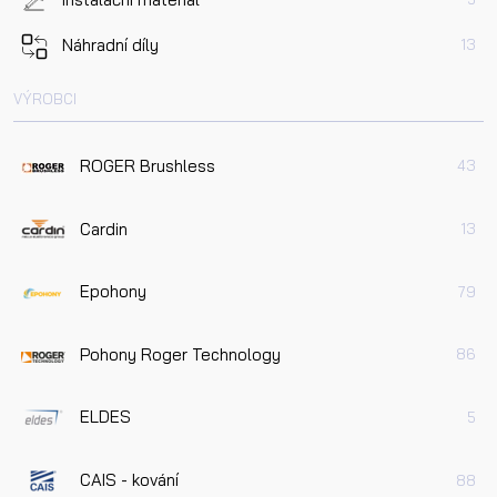
Náhradní díly
13
VÝROBCI
ROGER Brushless
43
Cardin
13
Epohony
79
Pohony Roger Technology
86
ELDES
5
CAIS - kování
88