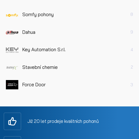
Somfy pohony
8
Dahua
9
Key Automation S.r.l.
4
Stavební chemie
2
Force Door
3
Již 20 let prodeje kvalitních pohonů