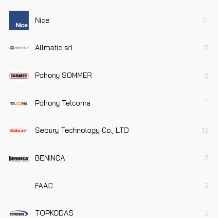
Nice
21
Allmatic srl
12
Pohony SOMMER
6
Pohony Telcoma
11
Sebury Technology Co., LTD
13
BENINCA
2
FAAC
3
TOPKODAS
2