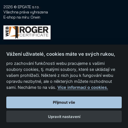
2026 © EPGATE s.r.o.
Všechna práva vyhrazena
E-shop na míru
:
Orwin
Vážení uživatelé, cookies máte ve svých rukou,
pro zachování funkčnosti webu pracujeme s vašimi
soubory cookies, tj. malými soubory, které se ukládají ve
vašem prohlížeči. Některé z nich jsou k fungování webu
Menu
opravdu nezbytné, ale o některých můžete rozhodnout
sami. Necháme to na vás.
Více informací o cookies.
Kategorie produktů
Přijmout vše
Upravit nastavení