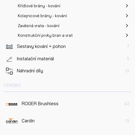
Křídlové brány - kování
Kolejnicové brány - kování
Zavěsná vrata - kování
Konstrukční prvky bran a vrat
Sestavy kování + pohon
7
Instalační materiál
5
Náhradní díly
13
VÝROBCI
ROGER Brushless
43
Cardin
13