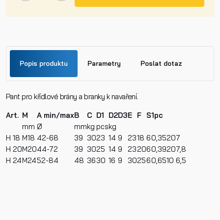
Popis produktu
Parametry
Poslat dotaz
Pant pro křídlové brány a branky k navaření.
Jméno
Art.
M
A min/max
B
C
D1
D2
D3
E
F
S
1pc
mm
Ø
mm
kg
pcs
kg
Příjmení
H 18
M18
42-68
39
30
23
14
9
23
18
6
0,35
20
7
H 20
M20
44-72
39
30
25
14
9
23
20
6
0,39
20
7,8
H 24
M24
52-84
48
36
30
16
9
30
25
6
0,65
10
6,5
Telefon
E-mail