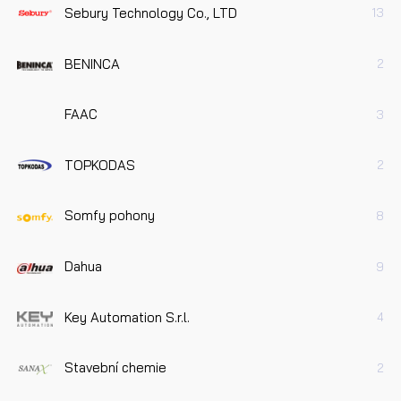
Sebury Technology Co., LTD
13
BENINCA
2
FAAC
3
TOPKODAS
2
Somfy pohony
8
Dahua
9
Key Automation S.r.l.
4
Stavební chemie
2