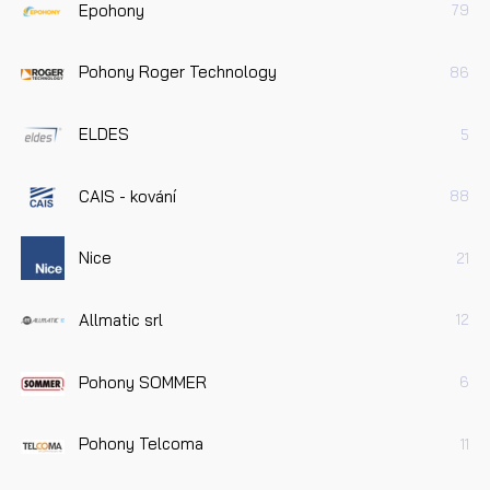
Epohony
79
Pohony Roger Technology
86
ELDES
5
CAIS - kování
88
Nice
21
Allmatic srl
12
Pohony SOMMER
6
Pohony Telcoma
11