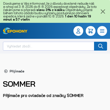
Dovolujeme si Vás informovat, že z důvodu dovolené nebude náš
e-shop od 3. 8. 2026 do 8. 8. 2026 expedovat objednávky. Za toto
čekání jsme si připravili
slevu 3% z košíku.
Objednávky přijaté
během tohoto období budou vyřízeny postupně po obnovení
expedice, která začne v pondělí 10. 8. 2026.
1
den
10
hodin
19
minut
a
57
vteřin
Přijímače
SOMMER
Přijímače pro ovladače od značky SOMMER