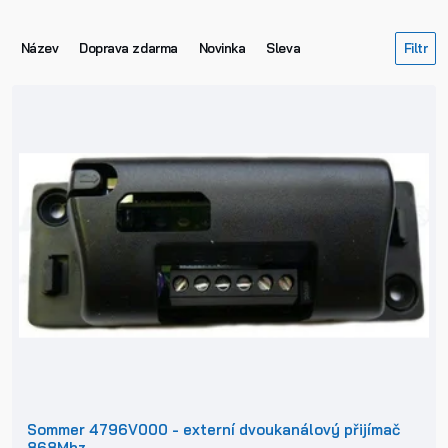
Název
Doprava zdarma
Novinka
Sleva
Sommer 4796V000 - externí dvoukanálový přijímač
868Mhz