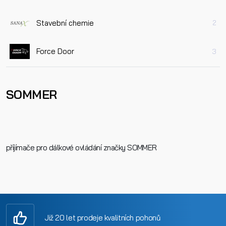
Stavební chemie
2
Force Door
3
SOMMER
příjímače pro dálkové ovládání značky SOMMER
Již 20 let prodeje kvalitních pohonů