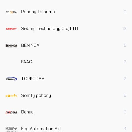
Pohony Telcoma
11
Sebury Technology Co., LTD
13
BENINCA
2
FAAC
3
TOPKODAS
2
Somfy pohony
8
Dahua
9
Key Automation S.r.l.
4