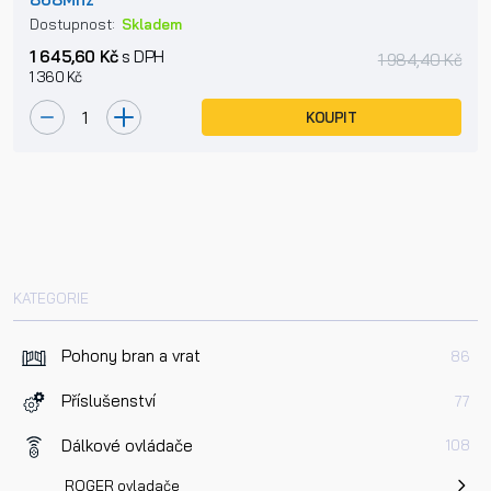
Dostupnost:
Skladem
1 645,60 Kč
s DPH
1 984,40 Kč
1 360 Kč
KOUPIT
KATEGORIE
Pohony bran a vrat
86
Příslušenství
77
Dálkové ovládače
108
ROGER ovladače