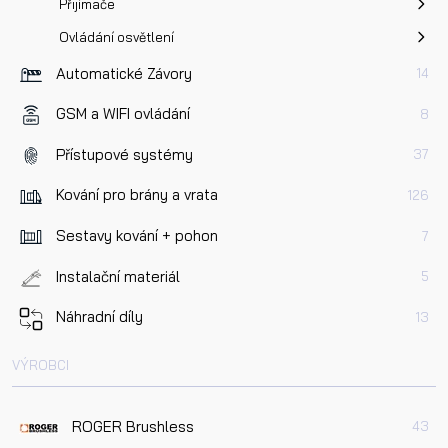
Přijímače
Ovládání osvětlení
Automatické Závory
14
GSM a WIFI ovládání
8
Přístupové systémy
37
Kování pro brány a vrata
126
Sestavy kování + pohon
7
Instalační materiál
5
Náhradní díly
13
VÝROBCI
ROGER Brushless
43