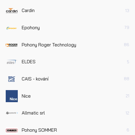
Cardin
13
Epohony
79
Pohony Roger Technology
86
ELDES
5
CAIS - kování
88
Nice
21
Allmatic srl
12
Pohony SOMMER
6