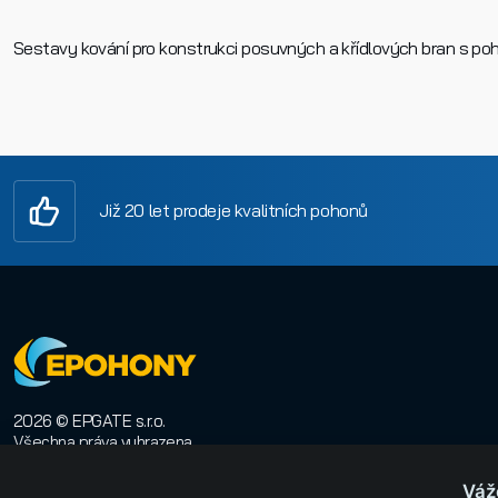
Sestavy kování pro konstrukci posuvných a křídlových bran s po
Již 20 let prodeje kvalitních pohonů
2026 © EPGATE s.r.o.
Všechna práva vyhrazena
E-shop na míru
:
Orwin
Váž