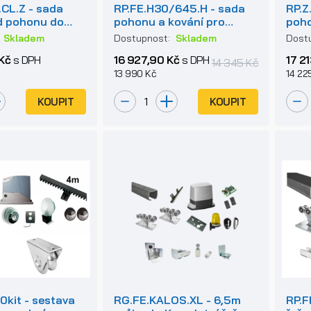
CL.Z - sada
RP.FE.H30/645.H - sada
RP.Z
d pohonu do
pohonu a kování pro
poho
kování pro
samonosnou bránu
sam
:
Skladem
Dostupnost:
Skladem
Dost
ou bránu
Kč
s DPH
16 927,90 Kč
s DPH
17 2
14 345 Kč
13 990 Kč
14 22
KOUPIT
KOUPIT
kit - sestava
RG.FE.KALOS.XL - 6,5m
RP.F