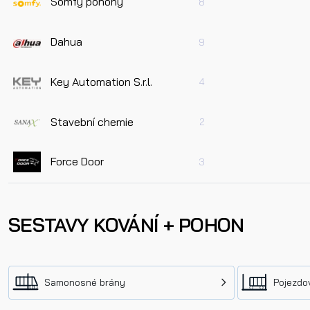
Somfy pohony
8
Dahua
9
Key Automation S.r.l.
4
Stavební chemie
2
Force Door
3
SESTAVY KOVÁNÍ + POHON
Samonosné brány
Pojezdov