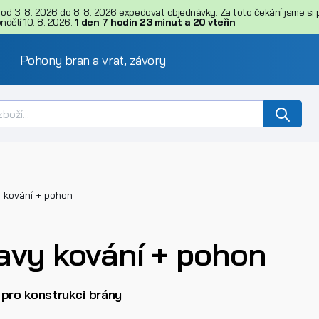
d 3. 8. 2026 do 8. 8. 2026 expedovat objednávky. Za toto čekání jsme si př
dělí 10. 8. 2026.
1
den
7
hodin
23
minut
a
20
vteřin
Pohony bran a vrat, závory
 kování + pohon
avy kování + pohon
 pro konstrukci brány