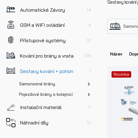
Sestavy kování 
Automatické Závory
14
GSM a WIFI ovládání
8
Samono
Přístupové systémy
37
Název
Dopr
Kování pro brány a vrata
126
Sestavy kování + pohon
7
Novinka
Samonosné brány
Pojezdové brány s kolejnicí
Instalační materiál
5
Náhradní díly
13