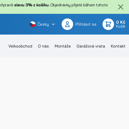
ipravili
slevu 3% z košíku.
Objednávky přijaté během tohoto
0 Kč
Česky
Přihlásit se
Košík
Velkoobchod
O nás
Montáže
Garážová vrata
Kontakt