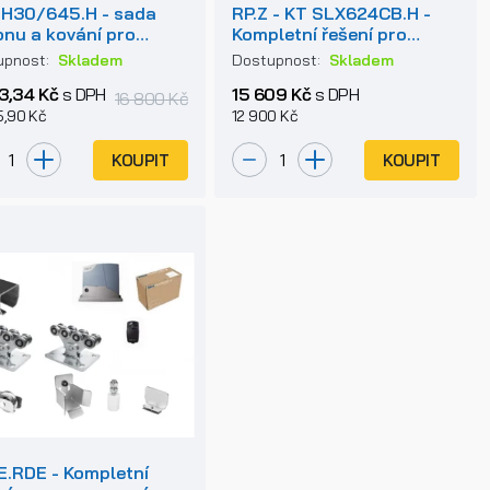
.H30/645.H - sada
RP.Z - KT SLX624CB.H -
nu a kování pro
Kompletní řešení pro
onosnou bránu
samonosné posuvné
upnost:
Skladem
Dostupnost:
Skladem
brány
13,34 Kč
s DPH
15 609 Kč
s DPH
16 800 Kč
5,90 Kč
12 900 Kč
KOUPIT
KOUPIT
E.RDE - Kompletní