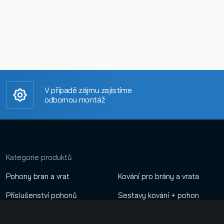
V případě zájmu zajistíme
odbornou montáž
Kategorie produktů
Pohony bran a vrat
Kování pro brány a vrata
Příslušenství pohonů
Sestavy kování + pohon
Dálkové ovladače
Nastavení cookies