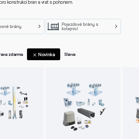
pro konstrukci bran a vrat s pohonem.
Pojezdové brány s
sné brány
kolejnicí
ava zdarma
Novinka
Sleva