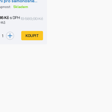
ní pro samonosné
vné brány
upnost:
Skladem
36 Kč
s DPH
19 589,90 Kč
0 Kč
KOUPIT