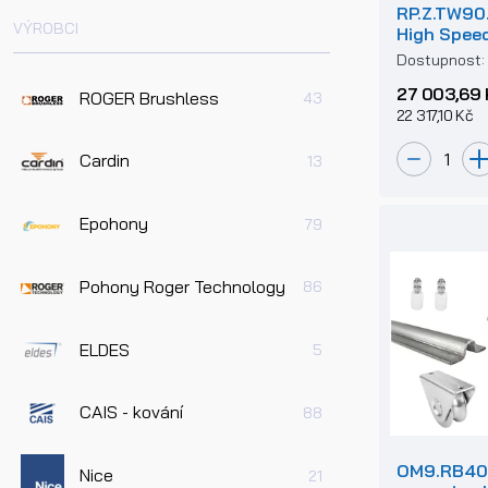
RP.Z.TW90.
VÝROBCI
High Spee
sloupku a 
Dostupnost
samonosn
27 003,69 
ROGER Brushless
43
22 317,10 Kč
Cardin
13
Epohony
79
Pohony Roger Technology
86
ELDES
5
CAIS - kování
88
OM9.RB400
Nice
21