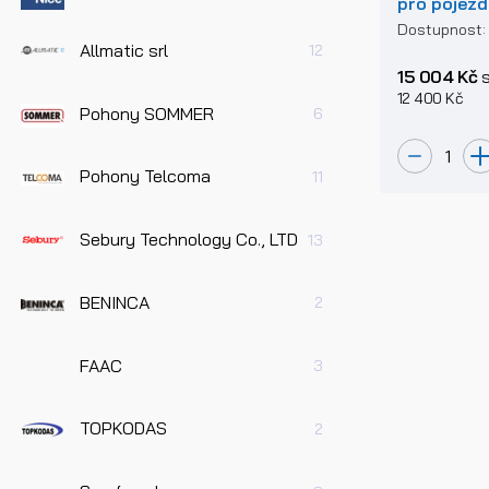
pro pojez
Dostupnost
Allmatic srl
12
15 004 Kč
s
12 400 Kč
Pohony SOMMER
6
Pohony Telcoma
11
Sebury Technology Co., LTD
13
BENINCA
2
FAAC
3
TOPKODAS
2