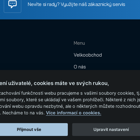
Nevíte si rady? Využijte náš zákaznický servis
Menu
Velkoobchod
O nás
Obchodní podmínky
ení uživatelé, cookies máte ve svých rukou,
Montáže
zachování funkčnosti webu pracujeme s vašimi soubory cookies, tj
mi soubory, které se ukládají ve vašem prohlížeči. Některé z nich j
Garážová vrata
ování webu opravdu nezbytné, ale o některých můžete rozhodnou
. Necháme to na vás.
Více informací o cookies.
Kontakt
Přijmout vše
Upravit nastavení