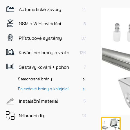
Automatické Závory
14
GSM a WIFI ovládání
8
Přístupové systémy
37
Kování pro brány a vrata
126
Sestavy kování + pohon
7
Samonosné brány
Pojezdové brány s kolejnicí
Instalační materiál
5
Náhradní díly
13