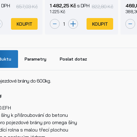
hnology
 DPH
1 482,25 Kč
s DPH
469,
657,03 Kč
822,80 Kč
1 225 Kč
388,3
KOUPIT
KOUPIT
duktu
Parametry
Poslat dotaz
ojezdové brány do 600kg.
:
n
0.EFH
íny k přišroubování do betonu
pro pojezdové brány pro omega šíny
dící rolna s malou třecí plochou
k produktu
e s ocelovým jádrem