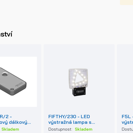
ství
R/2 -
FIFTHY/230 - LED
F5L 
ový dálkový
výstražná lampa s
výst
ro pohony
vestavěnou anténou
:
Skladem
Dostupnost:
Skladem
Dost