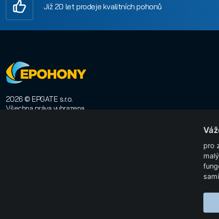
Již 20 let prodeje kvalitních pohonů
2026 © EPGATE s.r.o.
Všechna práva vyhrazena
E-shop na míru
:
Orwin
Váž
pro 
malý
fung
sami