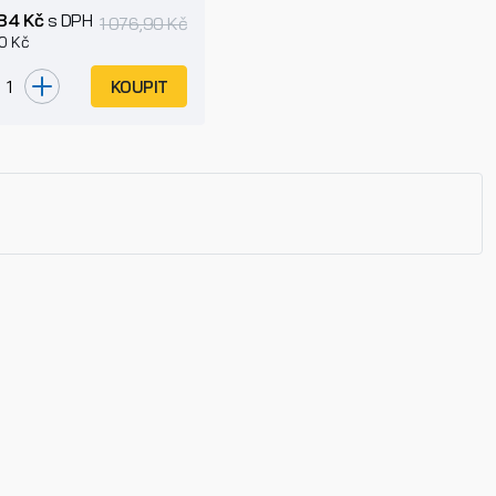
84 Kč
s DPH
1 076,90 Kč
0 Kč
KOUPIT
Příjmení
E-mail