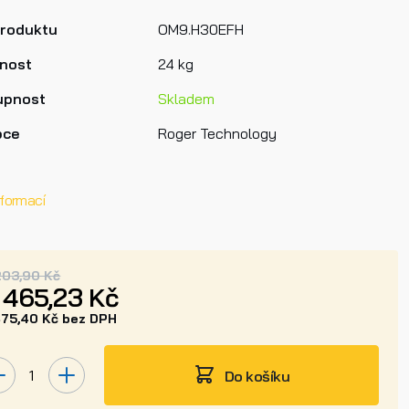
produktu
OM9.H30EFH
nost
24 kg
upnost
Skladem
bce
Roger Technology
nformací
203,90 Kč
1 465,23 Kč
475,40 Kč bez DPH
Do košíku