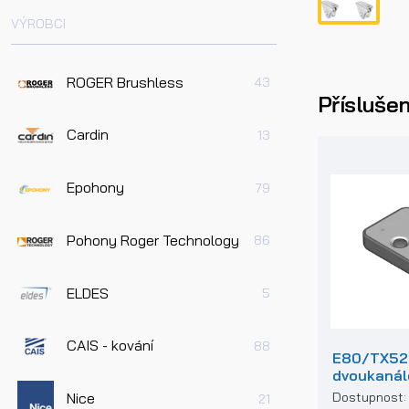
VÝROBCI
ROGER Brushless
43
Příslušen
Cardin
13
Epohony
79
Pohony Roger Technology
86
ELDES
5
CAIS - kování
88
E80/TX52
dvoukanál
ovladač p
Dostupnost
Nice
21