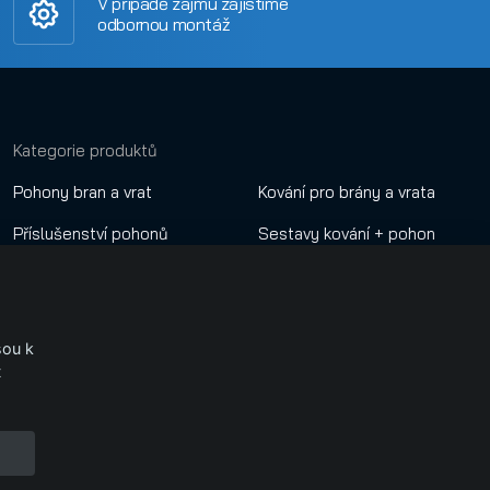
V případě zájmu zajistíme
odbornou montáž
Kategorie produktů
Pohony bran a vrat
Kování pro brány a vrata
Příslušenství pohonů
Sestavy kování + pohon
Dálkové ovladače
Nastavení cookies
Automatické závory
.
sou k
GSM a Wifi ovládání
t
Přístupové sytémy