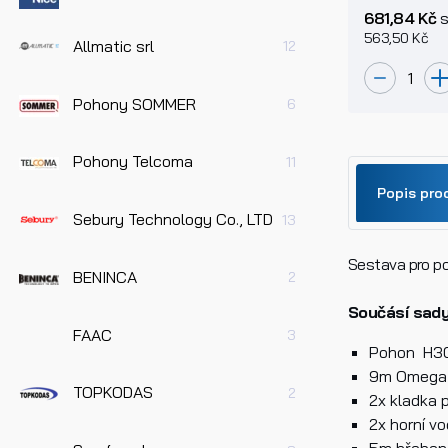
Roger Tec
681,84 Kč
s
563,50 Kč
Allmatic srl
12
Pohony SOMMER
6
Pohony Telcoma
11
Popis pro
Sebury Technology Co., LTD
13
Sestava pro p
Jméno
BENINCA
2
Součásí sady
FAAC
3
Telefo
Pohon H3
9m Omega š
TOPKODAS
2
2x kladka 
2x horní vo
Dotaz 
5m hřeben