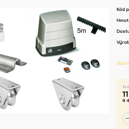
Kód 
Hmot
Dost
Výro
Více i
11 
1
9 