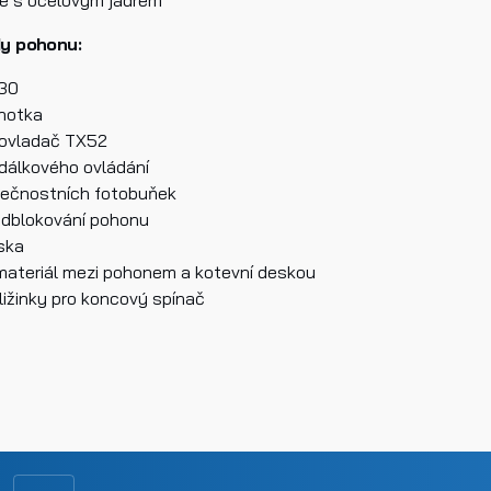
y pohonu:
H30
dnotka
 ovladač TX52
 dálkového ovládání
četl/a jsem si a jsem srozuměn/a se
Zásadami ochrany osobn
pečnostních fotobuňek
jů.
 odblokování pohonu
eska
materiál mezi pohonem a kotevní deskou
lat
ližinky pro koncový spínač