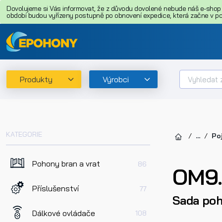
Dovolujeme si Vás informovat, že z důvodu dovolené nebude náš e-shop o
období budou vyřízeny postupně po obnovení expedice, která začne v pon
Produkty
Výrobci
KATEGORIE
...
Po
Pohony bran a vrat
86
OM9.
Příslušenství
77
Sada poh
Dálkové ovládače
108