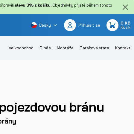
ipravili
slevu 3% z košíku.
Objednávky přijaté během tohoto
0 Kč
Česky
Přihlásit se
Košík
Velkoobchod
O nás
Montáže
Garážová vrata
Kontakt
pojezdovou bránu
brány