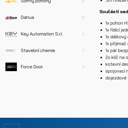
Somfy pohony
8
Součástí sad
Dahua
9
1x pohon 
1x řídící je
Key Automation S.r.l.
4
1x dálkový
1x přijímač
Pře
Stavební chemie
1x pár bez
2
úda
2x klíč na
kotevní d
Force Door
3
spojovací 
Odes
dojezdové 