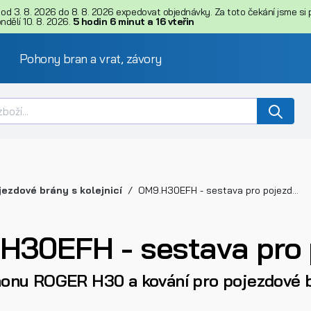
d 3. 8. 2026 do 8. 8. 2026 expedovat objednávky. Za toto čekání jsme si př
dělí 10. 8. 2026.
5
hodin
6
minut
a
15
vteřin
Pohony bran a vrat, závory
jezdové brány s kolejnicí
OM9.H30EFH - sestava pro pojezdovou bránu
H30EFH - sestava pro 
onu ROGER H30 a kování pro pojezdové 